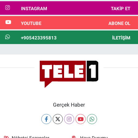
INSTAGRAM
TAKIP ET
YOUTUBE
ABONE OL
+905423395813
İLETIŞIM
Gerçek Haber
Nöbetçi Eczaneler
Hava Durumu