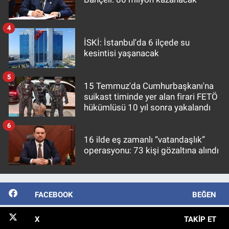
4
İSKİ: İstanbul'da 6 ilçede su
kesintisi yaşanacak
5
15 Temmuz'da Cumhurbaşkanı'na
suikast timinde yer alan firari FETÖ
hükümlüsü 10 yıl sonra yakalandı
6
16 ilde eş zamanlı “vatandaşlık”
operasyonu: 73 kişi gözaltına alındı
FACEBOOK
BEĞEN
X
TAKIP ET