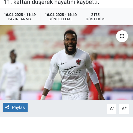
11. kattan düşerek hayatını kaybetti.
Ege'den Esintiler
İletişim
16.04.2025 - 11:49
16.04.2025 - 14:40
2175
YAYINLANMA
GÜNCELLEME
GÖSTERIM
Eğitim
Eğlence
Ekonomi
Forum
Gerçeğin İzinde
Gün Başlıyor
Paylaş
-
+
A
A
Gün Bitiyor
Gün Ortası