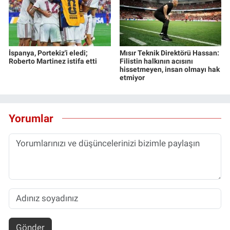
İspanya, Portekiz'i eledi;
Mısır Teknik Direktörü Hassan:
Roberto Martinez istifa etti
Filistin halkının acısını
hissetmeyen, insan olmayı hak
etmiyor
Yorumlar
Gönder