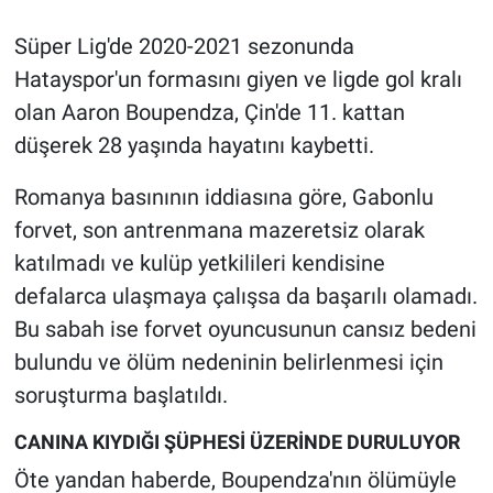
Süper Lig'de 2020-2021 sezonunda
Gündem Özel
Hatayspor'un formasını giyen ve ligde gol kralı
Günün görüntüsü
olan Aaron Boupendza, Çin'de 11. kattan
düşerek 28 yaşında hayatını kaybetti.
Haber
Romanya basınının iddiasına göre, Gabonlu
İlan
forvet, son antrenmana mazeretsiz olarak
katılmadı ve kulüp yetkilileri kendisine
Kimdir
defalarca ulaşmaya çalışsa da başarılı olamadı.
Bu sabah ise forvet oyuncusunun cansız bedeni
Koronavirüs
bulundu ve ölüm nedeninin belirlenmesi için
Kültür Sanat
soruşturma başlatıldı.
CANINA KIYDIĞI ŞÜPHESİ ÜZERİNDE DURULUYOR
Ne demişti
Öte yandan haberde, Boupendza'nın ölümüyle