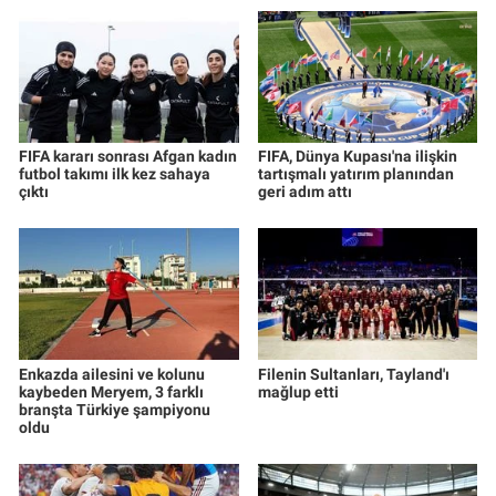
FIFA kararı sonrası Afgan kadın
FIFA, Dünya Kupası'na ilişkin
futbol takımı ilk kez sahaya
tartışmalı yatırım planından
çıktı
geri adım attı
Enkazda ailesini ve kolunu
Filenin Sultanları, Tayland'ı
kaybeden Meryem, 3 farklı
mağlup etti
branşta Türkiye şampiyonu
oldu