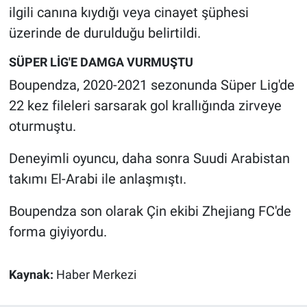
Nedir
ilgili canına kıydığı veya cinayet şüphesi
üzerinde de durulduğu belirtildi.
Popüler
SÜPER LİG'E DAMGA VURMUŞTU
Programlar
Boupendza, 2020-2021 sezonunda Süper Lig'de
22 kez fileleri sarsarak gol krallığında zirveye
Sağlık
oturmuştu.
Spor
Deneyimli oyuncu, daha sonra Suudi Arabistan
takımı El-Arabi ile anlaşmıştı.
Teknoloji
Boupendza son olarak Çin ekibi Zhejiang FC'de
Türkiye'nin Geleceği
forma giyiyordu.
Türkiye'nin Gündemi
Kaynak:
Haber Merkezi
Yerel Gündem