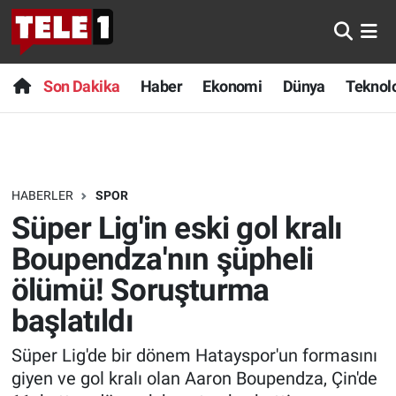
Anında Manşet
Son Dakika
Nöbetçi Eczaneler
Son Dakika
Haber
Ekonomi
Dünya
Teknolo
Başka Sohbetler
Haber
Hava Durumu
Belgesel
Ekonomi
Namaz Vakitleri
HABERLER
SPOR
Bilim turu
Dünya
Trafik Durumu
Süper Lig'in eski gol kralı
Bilim ve Teknoloji Evreni
Teknoloji
Süper Lig Puan Durumu ve Fikstür
Boupendza'nın şüpheli
ölümü! Soruşturma
Doğa Konuşuyor
Sağlık
Tüm Manşetler
başlatıldı
Dünya
Spor
Son Dakika Haberleri
Süper Lig'de bir dönem Hatayspor'un formasını
giyen ve gol kralı olan Aaron Boupendza, Çin'de
Ege Saati
Yayın Akışı
Haber Arşivi