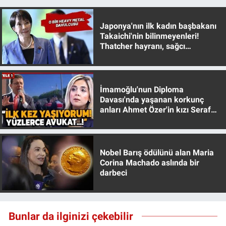
Yerel Yaşam
Japonya'nın ilk kadın başbakanı
Canlı Yayın
Takaichi'nin bilinmeyenleri!
Thatcher hayranı, sağcı
muhafazakar
İmamoğlu'nun Diploma
Davası'nda yaşanan korkunç
anları Ahmet Özer'in kızı Seraf
Özer anlattı!
Nobel Barış ödülünü alan Maria
Corina Machado aslında bir
darbeci
Bunlar da ilginizi çekebilir