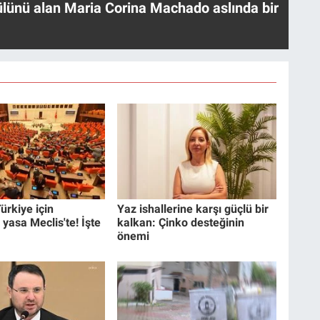
ülünü alan Maria Corina Machado aslında bir
ürkiye için
Yaz ishallerine karşı güçlü bir
 yasa Meclis'te! İşte
kalkan: Çinko desteğinin
önemi