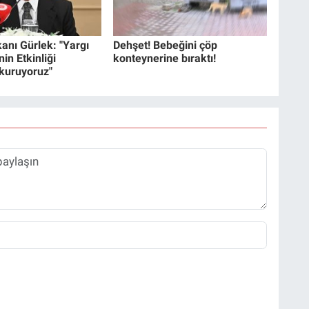
anı Gürlek: "Yargı
Dehşet! Bebeğini çöp
in Etkinliği
konteynerine bıraktı!
 kuruyoruz"