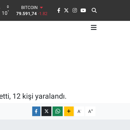
BITCOIN
°
10
79.591,74
-1.82
DOLAR
45,43620
0.02
EURO
53,38690
0.19
STERLİN
61,60380
0.18
G.ALTIN
6862,09000
0.19
BİST100
14.598,00
0
ti, 12 kişi yaralandı.
-
+
A
A