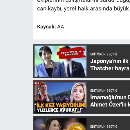
Nedir
can kaybı, yerel halk arasında büyük 
Popüler
Kaynak:
AA
Programlar
Sağlık
EDITÖRÜN SEÇTIĞI
Japonya'nın ilk
Spor
Thatcher hayra
Teknoloji
Türkiye'nin Geleceği
EDITÖRÜN SEÇTIĞI
İmamoğlu'nun D
Ahmet Özer'in k
Türkiye'nin Gündemi
Yerel Gündem
EDITÖRÜN SEÇTIĞI