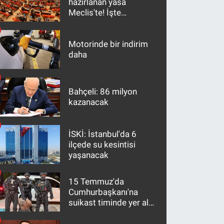
hazırlanan yasa
Meclis'te! İşte
maddeler
Motorinde bir indirim
daha
Bahçeli: 86 milyon
kazanacak
İSKİ: İstanbul'da 6
ilçede su kesintisi
yaşanacak
15 Temmuz'da
Cumhurbaşkanı'na
suikast timinde yer alan
firari FETÖ hükümlüsü
10 yıl sonra yakalandı