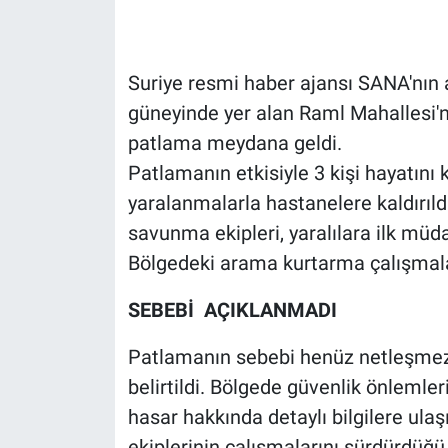
Gündem Özel
Suriye resmi haber ajansı SANA'nın ak
Günün görüntüsü
güneyinde yer alan Raml Mahallesi'
patlama meydana geldi.
Haber
Patlamanın etkisiyle 3 kişi hayatını 
İlan
yaralanmalarla hastanelere kaldırıldı
savunma ekipleri, yaralılara ilk müd
Kimdir
Bölgedeki arama kurtarma çalışmaları
Koronavirüs
SEBEBİ AÇIKLANMADI
Kültür Sanat
Patlamanın sebebi henüz netleşmezke
belirtildi. Bölgede güvenlik önlemleri
Ne demişti
hasar hakkında detaylı bilgilere ula
ekiplerinin çalışmalarını sürdürdüğü