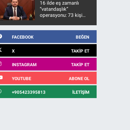
16 ilde eş zamanlı
“vatandaşlık”
operasyonu: 73 kişi
gözaltına alındı
FACEBOOK
BEĞEN
X
TAKIP ET
INSTAGRAM
TAKIP ET
YOUTUBE
ABONE OL
+905423395813
İLETIŞIM