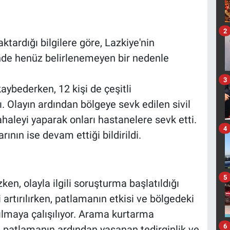
2
tardığı bilgilere göre, Lazkiye'nin
nde henüz belirlenemeyen bir nedenle
3
kaybederken, 12 kişi de çeşitli
. Olayın ardından bölgeye sevk edilen sivil
ahaleyi yaparak onları hastanelere sevk etti.
4
nın ise devam ettiği bildirildi.
5
n, olayla ilgili soruşturma başlatıldığı
 artırılırken, patlamanın etkisi ve bölgedeki
şılmaya çalışılıyor. Arama kurtarma
6
, patlamanın ardından yaşanan tedirginlik ve