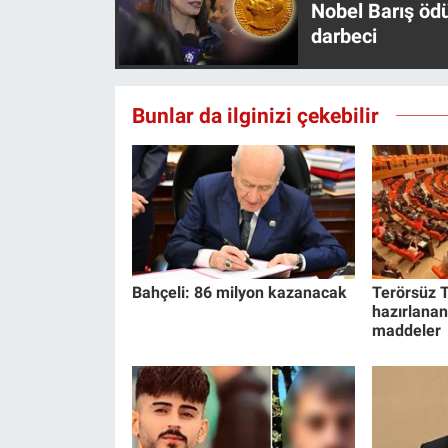
Nobel Barış öd
Yerel Yaşam
darbeci
Canlı Yayın
Bunlar da ilginizi çekebilir
Bahçeli: 86 milyon kazanacak
Terörsüz T
hazırlanan
maddeler