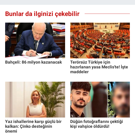
Yerel Yaşam
Bunlar da ilginizi çekebilir
Canlı Yayın
Bahçeli: 86 milyon kazanacak
Terörsüz Türkiye için
hazırlanan yasa Meclis'te! İşte
maddeler
Yaz ishallerine karşı güçlü bir
Düğün fotoğraflarını çektiği
kalkan: Çinko desteğinin
kişi vahşice öldürdü!
önemi