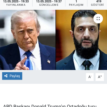
13.05.2025 - 19:33
13.05.2025 - 19:37
1
419
YAYINLANMA
GÜNCELLEME
PAYLAŞIM
GÖSTERIM
Ege'den Esintiler
İletişim
Eğitim
Eğlence
Ekonomi
Forum
Gerçeğin İzinde
Paylaş
-
+
A
A
Gün Başlıyor
Gün Bitiyor
Gün Ortası
ABD Başkanı Donald Trump'ın Ortadoğu turu