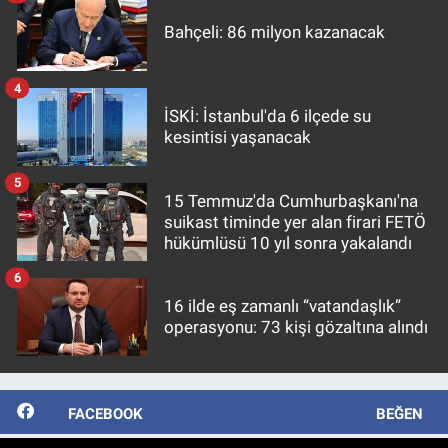
Bahçeli: 86 milyon kazanacak
4
İSKİ: İstanbul'da 6 ilçede su
kesintisi yaşanacak
5
15 Temmuz'da Cumhurbaşkanı'na
suikast timinde yer alan firari FETÖ
hükümlüsü 10 yıl sonra yakalandı
6
16 ilde eş zamanlı “vatandaşlık”
operasyonu: 73 kişi gözaltına alındı
FACEBOOK
BEĞEN