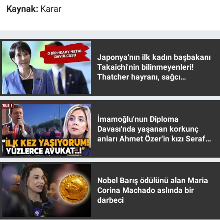
Nedir
Kaynak:
Karar
Popüler
Programlar
Japonya'nın ilk kadın başbakanı
Takaichi'nin bilinmeyenleri!
Thatcher hayranı, sağcı
Sağlık
muhafazakar
Spor
İmamoğlu'nun Diploma
Teknoloji
Davası'nda yaşanan korkunç
anları Ahmet Özer'in kızı Seraf
Özer anlattı!
Türkiye'nin Geleceği
Türkiye'nin Gündemi
Nobel Barış ödülünü alan Maria
Corina Machado aslında bir
darbeci
Yerel Gündem