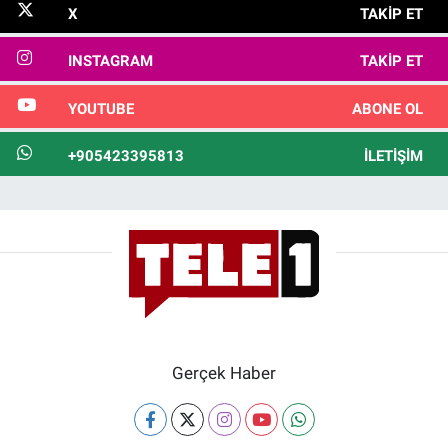
X
TAKIP ET
INSTAGRAM
TAKIP ET
YOUTUBE
ABONE OL
+905423395813
İLETIŞIM
Gerçek Haber