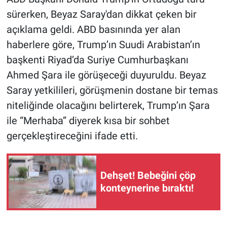
sürerken, Beyaz Saray'dan dikkat çeken bir
Gündem Özel
açıklama geldi. ABD basınında yer alan
haberlere göre, Trump’ın Suudi Arabistan’ın
Günün görüntüsü
başkenti Riyad’da Suriye Cumhurbaşkanı
Ahmed Şara ile görüşeceği duyuruldu. Beyaz
Haber
Saray yetkilileri, görüşmenin dostane bir temas
İlan
niteliğinde olacağını belirterek, Trump’ın Şara
ile “Merhaba” diyerek kısa bir sohbet
Kimdir
gerçekleştireceğini ifade etti.
Koronavirüs
Dehşet! Bebeğini çöp
Kültür Sanat
konteynerine bıraktı!
Ne demişti