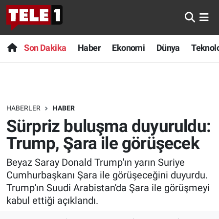
Anında Manşet
Son Dakika
Nöbetçi Eczaneler
Son Dakika
Haber
Ekonomi
Dünya
Teknolo
Başka Sohbetler
Haber
Hava Durumu
Belgesel
Ekonomi
Namaz Vakitleri
HABERLER
HABER
Bilim turu
Dünya
Trafik Durumu
Sürpriz buluşma duyuruldu:
Bilim ve Teknoloji Evreni
Teknoloji
Süper Lig Puan Durumu ve Fikstür
Trump, Şara ile görüşecek
Beyaz Saray Donald Trump'ın yarın Suriye
Doğa Konuşuyor
Sağlık
Tüm Manşetler
Cumhurbaşkanı Şara ile görüşeceğini duyurdu.
Dünya
Spor
Son Dakika Haberleri
Trump'ın Suudi Arabistan'da Şara ile görüşmeyi
kabul ettiği açıklandı.
Ege Saati
Yayın Akışı
Haber Arşivi