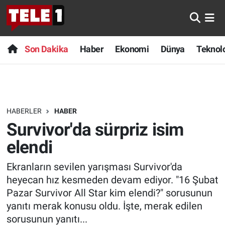
Anında Manşet
Son Dakika
Nöbetçi Eczaneler
Son Dakika
Haber
Ekonomi
Dünya
Teknolo
Başka Sohbetler
Haber
Hava Durumu
Belgesel
Ekonomi
Namaz Vakitleri
HABERLER
HABER
Bilim turu
Dünya
Trafik Durumu
Survivor'da sürpriz isim
Bilim ve Teknoloji Evreni
Teknoloji
Süper Lig Puan Durumu ve Fikstür
elendi
Ekranların sevilen yarışması Survivor'da
Doğa Konuşuyor
Sağlık
Tüm Manşetler
heyecan hız kesmeden devam ediyor. "16 Şubat
Dünya
Spor
Son Dakika Haberleri
Pazar Survivor All Star kim elendi?" sorusunun
yanıtı merak konusu oldu. İşte, merak edilen
Ege Saati
Yayın Akışı
Haber Arşivi
sorusunun yanıtı...