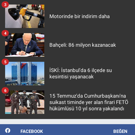
3
Motorinde bir indirim daha
4
Bahçeli: 86 milyon kazanacak
5
İSKİ: İstanbul'da 6 ilçede su
kesintisi yaşanacak
6
15 Temmuz'da Cumhurbaşkanı'na
suikast timinde yer alan firari FETÖ
hükümlüsü 10 yıl sonra yakalandı
FACEBOOK
BEĞEN