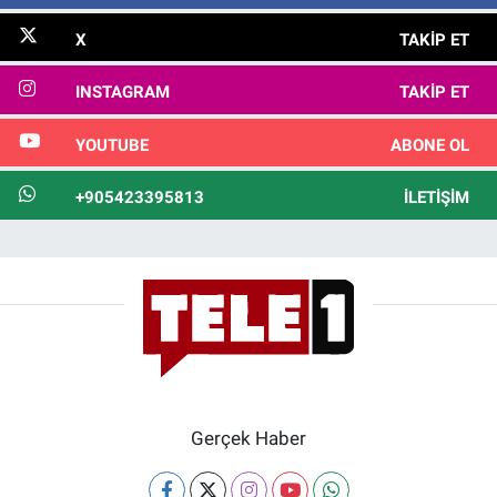
X
TAKIP ET
INSTAGRAM
TAKIP ET
YOUTUBE
ABONE OL
+905423395813
İLETIŞIM
Gerçek Haber