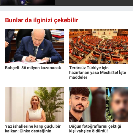
Nedir
Popüler
Bunlar da ilginizi çekebilir
Programlar
Sağlık
Spor
Bahçeli: 86 milyon kazanacak
Terörsüz Türkiye için
hazırlanan yasa Meclis'te! İşte
maddeler
Teknoloji
Türkiye'nin Geleceği
Türkiye'nin Gündemi
Yerel Gündem
Yaz ishallerine karşı güçlü bir
Düğün fotoğraflarını çektiği
kalkan: Çinko desteğinin
kişi vahşice öldürdü!