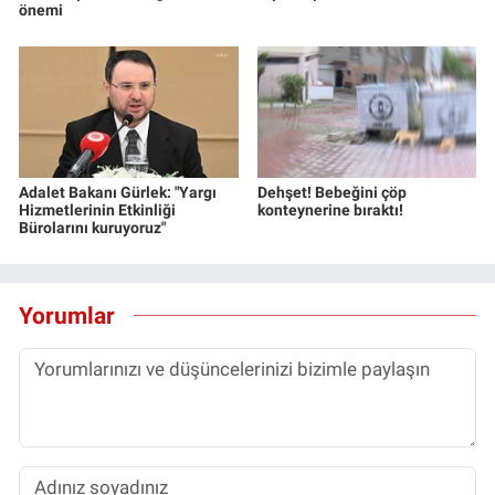
önemi
Yerel Yaşam
Canlı Yayın
Adalet Bakanı Gürlek: "Yargı
Dehşet! Bebeğini çöp
Hizmetlerinin Etkinliği
konteynerine bıraktı!
Bürolarını kuruyoruz"
Yorumlar