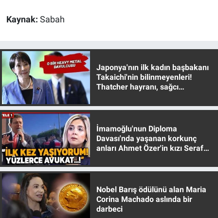
Kaynak:
Sabah
Gündem Özel
Günün görüntüsü
Japonya'nın ilk kadın başbakanı
Haber
Takaichi'nin bilinmeyenleri!
Thatcher hayranı, sağcı
muhafazakar
İlan
Kimdir
İmamoğlu'nun Diploma
Davası'nda yaşanan korkunç
Koronavirüs
anları Ahmet Özer'in kızı Seraf
Özer anlattı!
Kültür Sanat
Nobel Barış ödülünü alan Maria
Ne demişti
Corina Machado aslında bir
darbeci