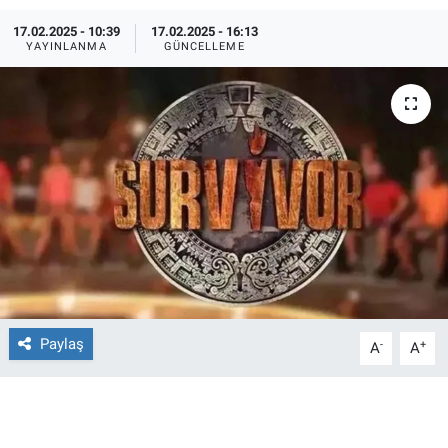
17.02.2025 - 10:39
17.02.2025 - 16:13
Ege'den Esintiler
İletişim
YAYINLANMA
GÜNCELLEME
Eğitim
Eğlence
Ekonomi
Forum
Gerçeğin İzinde
Gün Başlıyor
Paylaş
-
+
A
A
Gün Bitiyor
Gün Ortası