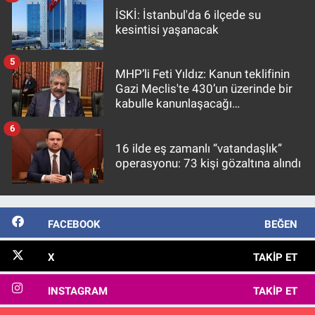
İSKİ: İstanbul'da 6 ilçede su
kesintisi yaşanacak
5
MHP’li Feti Yıldız: Kanun teklifinin
Gazi Meclis'te 430’un üzerinde bir
kabulle kanunlaşacağı
görülmektedir
6
16 ilde eş zamanlı “vatandaşlık”
operasyonu: 73 kişi gözaltına alındı
FACEBOOK
BEĞEN
X
TAKIP ET
INSTAGRAM
TAKIP ET