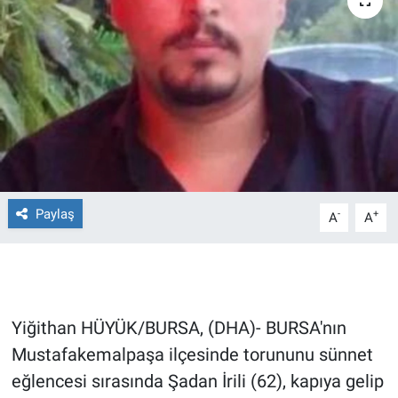
Ege'den Esintiler
İletişim
Eğitim
Eğlence
Ekonomi
Forum
Paylaş
-
+
A
A
Gerçeğin İzinde
Gün Başlıyor
Yiğithan HÜYÜK/BURSA, (DHA)- BURSA'nın
Gün Bitiyor
Mustafakemalpaşa ilçesinde torununu sünnet
eğlencesi sırasında Şadan İrili (62), kapıya gelip
Gün Ortası