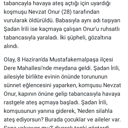
tabancayla havaya ateş açtığı için uyardığı
koşmuşu Nevzat Onur (28) tarafından
Gündem Özel
vurularak öldürüldü. Babasıyla aynı adı taşıyan
Günün görüntüsü
Şadan İrili ise kaçmaya çalışan Onur'u ruhsatlı
tabancasıyla yaraladı. İki şüpheli, gözaltına
Haber
alındı.
İlan
Olay, 8 Haziran'da Mustafakemalpaşa ilçesi
Dere Mahallesi'nde meydana geldi. Şadan İrili,
Kimdir
ailesiyle birlikte evinin önünde torununun
sünnet eğlencesini yaparken, komşusu Nevzat
Koronavirüs
Onur, kapının önüne gelip tabancasıyla havaya
Kültür Sanat
rastgele ateş açmaya başladı. Şadan İrili,
komşusunun yanına giderek, 'Neden silahla
Ne demişti
ateş ediyorsun? Burada çocuklar ve aileler var.
Sana yakışıyor mu?' diyerek tepki gösterdi.