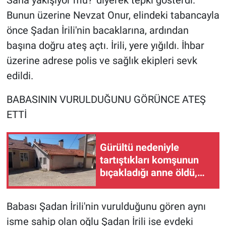
Nedir
Bunun üzerine Nevzat Onur, elindeki tabancayla
önce Şadan İrili'nin bacaklarına, ardından
Popüler
başına doğru ateş açtı. İrili, yere yığıldı. İhbar
Programlar
üzerine adrese polis ve sağlık ekipleri sevk
edildi.
Sağlık
BABASININ VURULDUĞUNU GÖRÜNCE ATEŞ
Spor
ETTİ
Teknoloji
Gürültü nedeniyle
Türkiye'nin Geleceği
tartıştıkları komşunun
bıçakladığı anne öldü,
Türkiye'nin Gündemi
kızı ağır yaralı
Babası Şadan İrili'nin vurulduğunu gören aynı
Yerel Gündem
isme sahip olan oğlu Şadan İrili ise evdeki