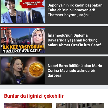
Japonya'nın ilk kadın başbakanı
Takaichi'nin bilinmeyenleri!
Thatcher hayranı, sağcı
muhafazakar
İmamoğlu'nun Diploma
Davası'nda yaşanan korkunç
anları Ahmet Özer'in kızı Seraf
Özer anlattı!
Nobel Barış ödülünü alan Maria
Corina Machado aslında bir
darbeci
Bunlar da ilginizi çekebilir