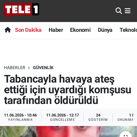
Anında Manşet
Son Dakika
Nöbetçi Eczaneler
Son Dakika
Haber
Ekonomi
Dünya
Teknolo
Başka Sohbetler
Haber
Hava Durumu
Belgesel
Ekonomi
Namaz Vakitleri
HABERLER
GÜVENLIK
Bilim turu
Dünya
Trafik Durumu
Tabancayla havaya ateş
Bilim ve Teknoloji Evreni
Teknoloji
Süper Lig Puan Durumu ve Fikstür
ettiği için uyardığı komşusu
tarafından öldürüldü
Doğa Konuşuyor
Sağlık
Tüm Manşetler
11.06.2026 - 10:46
11.06.2026 - 12:17
24
1 DK
Dünya
Spor
Son Dakika Haberleri
YAYINLANMA
GÜNCELLEME
GÖSTERIM
OKUNMA S
Ege Saati
Yayın Akışı
Haber Arşivi