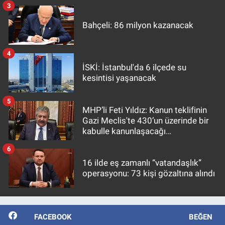
3
Bahçeli: 86 milyon kazanacak
4
İSKİ: İstanbul'da 6 ilçede su
kesintisi yaşanacak
5
MHP’li Feti Yıldız: Kanun teklifinin
Gazi Meclis'te 430’un üzerinde bir
kabulle kanunlaşacağı
görülmektedir
6
16 ilde eş zamanlı “vatandaşlık”
operasyonu: 73 kişi gözaltına alındı
FACEBOOK
BEĞEN