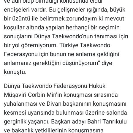
ve adil olup olmadığı konusunda ciddi
Nedir
endişeleri vardır. Bu gelişmeler ışığında, büyük
Popüler
bir üzüntü ile belirtmek zorundayım ki mevcut
koşullar altında yapılan herhangi bir seçimin
Programlar
sonuçlarını Dünya Taekwondo’nun tanıması için
bir yol göremiyorum. Türkiye Taekwondo
Sağlık
Federasyonu için bunun ne anlama geldiğini
anlamanız gerektiğini düşünüyorum” diye
Spor
konuştu.
Teknoloji
Dünya Taekwondo Federasyonu Hukuk
Türkiye'nin Geleceği
Müşaviri Corbin Min’in konuşması sırasında
yuhalanması ve Divan başkanının konuşmasını
Türkiye'nin Gündemi
kesmesi uyarısında bulunması üzerine salonda
gerginlik yaşandı. Başkan adayı Bahri Tanrıkulu
Yerel Gündem
ve bakanlık yetkililerinin konuşmasına