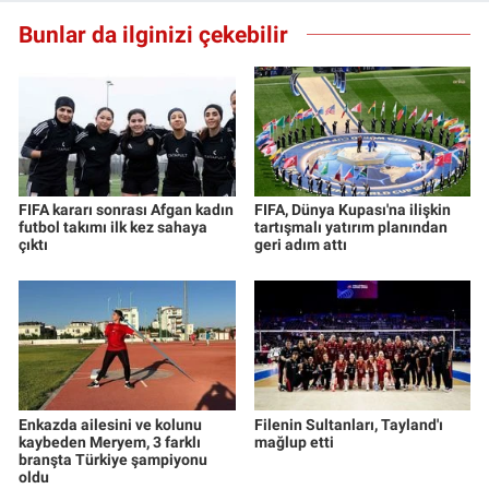
Bunlar da ilginizi çekebilir
FIFA kararı sonrası Afgan kadın
FIFA, Dünya Kupası'na ilişkin
futbol takımı ilk kez sahaya
tartışmalı yatırım planından
çıktı
geri adım attı
Enkazda ailesini ve kolunu
Filenin Sultanları, Tayland'ı
kaybeden Meryem, 3 farklı
mağlup etti
branşta Türkiye şampiyonu
oldu