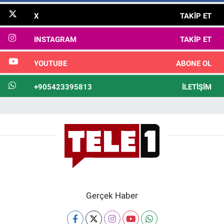
X
TAKIP ET
INSTAGRAM
TAKIP ET
YOUTUBE
ABONE OL
+905423395813
İLETIŞIM
Gerçek Haber