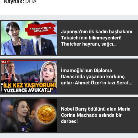
Kaynak:
DHA
Japonya'nın ilk kadın başbakanı
Takaichi'nin bilinmeyenleri!
Thatcher hayranı, sağcı
muhafazakar
İmamoğlu'nun Diploma
Davası'nda yaşanan korkunç
anları Ahmet Özer'in kızı Seraf
Özer anlattı!
Nobel Barış ödülünü alan Maria
Corina Machado aslında bir
darbeci