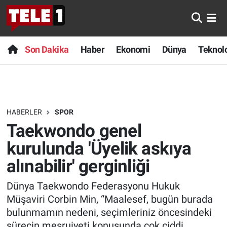
Anında Manşet
Son Dakika
Nöbetçi Eczaneler
Son Dakika
Haber
Ekonomi
Dünya
Teknolo
Başka Sohbetler
Haber
Hava Durumu
Belgesel
Ekonomi
Namaz Vakitleri
HABERLER
SPOR
Bilim turu
Dünya
Trafik Durumu
Taekwondo genel
Bilim ve Teknoloji Evreni
Teknoloji
Süper Lig Puan Durumu ve Fikstür
kurulunda 'Üyelik askıya
alınabilir' gerginliği
Doğa Konuşuyor
Sağlık
Tüm Manşetler
Dünya Taekwondo Federasyonu Hukuk
Dünya
Spor
Son Dakika Haberleri
Müşaviri Corbin Min, “Maalesef, bugün burada
bulunmamın nedeni, seçimleriniz öncesindeki
Ege Saati
Yayın Akışı
Haber Arşivi
sürecin meşruiyeti konusunda çok ciddi