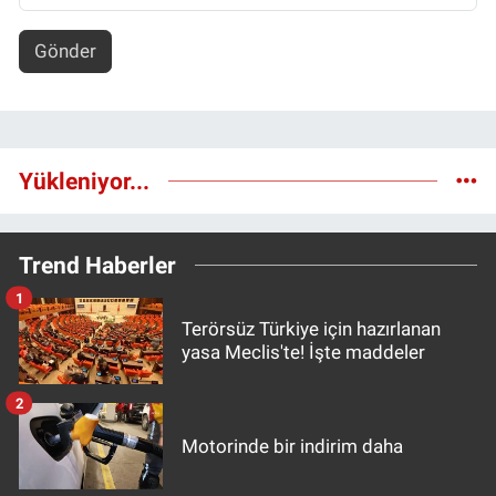
Gönder
Yükleniyor...
Trend Haberler
1
Terörsüz Türkiye için hazırlanan
yasa Meclis'te! İşte maddeler
2
Motorinde bir indirim daha