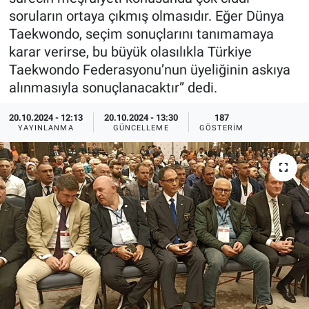
soruların ortaya çıkmış olmasıdır. Eğer Dünya
Ege'den Esintiler
İletişim
Taekwondo, seçim sonuçlarını tanımamaya
karar verirse, bu büyük olasılıkla Türkiye
Eğitim
Taekwondo Federasyonu’nun üyeliğinin askıya
alınmasıyla sonuçlanacaktır” dedi.
Eğlence
20.10.2024 - 12:13
20.10.2024 - 13:30
187
Ekonomi
YAYINLANMA
GÜNCELLEME
GÖSTERIM
Forum
Gerçeğin İzinde
Gün Başlıyor
Gün Bitiyor
Gün Ortası