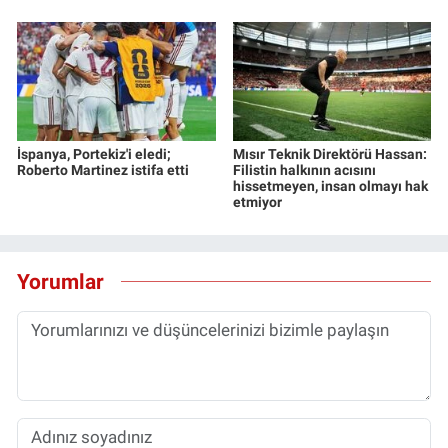
İspanya, Portekiz'i eledi;
Mısır Teknik Direktörü Hassan:
Roberto Martinez istifa etti
Filistin halkının acısını
hissetmeyen, insan olmayı hak
etmiyor
Yorumlar