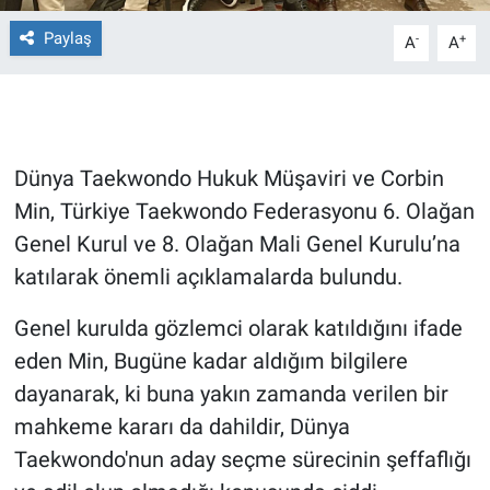
Paylaş
-
+
A
A
Gündem Özel
Günün görüntüsü
Haber
Dünya Taekwondo Hukuk Müşaviri ve Corbin
Min, Türkiye Taekwondo Federasyonu 6. Olağan
İlan
Genel Kurul ve 8. Olağan Mali Genel Kurulu’na
Kimdir
katılarak önemli açıklamalarda bulundu.
Genel kurulda gözlemci olarak katıldığını ifade
Koronavirüs
eden Min, Bugüne kadar aldığım bilgilere
Kültür Sanat
dayanarak, ki buna yakın zamanda verilen bir
mahkeme kararı da dahildir, Dünya
Ne demişti
Taekwondo'nun aday seçme sürecinin şeffaflığı