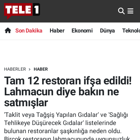
Anında Manşet
Son Dakika
Nöbetçi Eczaneler
Son Dakika
Haber
Ekonomi
Dünya
Teknolo
Başka Sohbetler
Haber
Hava Durumu
Belgesel
Ekonomi
Namaz Vakitleri
HABERLER
HABER
Bilim turu
Dünya
Trafik Durumu
Tam 12 restoran ifşa edildi!
Bilim ve Teknoloji Evreni
Teknoloji
Süper Lig Puan Durumu ve Fikstür
Lahmacun diye bakın ne
satmışlar
Doğa Konuşuyor
Sağlık
Tüm Manşetler
'Taklit veya Tağşiş Yapılan Gıdalar' ve 'Sağlığı
Dünya
Spor
Son Dakika Haberleri
Tehlikeye Düşürecek Gıdalar' listelerinde
bulunan restoranlar şaşkınlığa neden oldu.
Ege Saati
Yayın Akışı
Haber Arşivi
Birçok restoranın lahmacununda uygunsuzluk