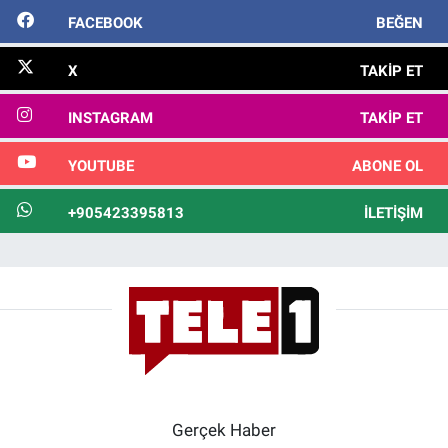
FACEBOOK
BEĞEN
X
TAKIP ET
INSTAGRAM
TAKIP ET
YOUTUBE
ABONE OL
+905423395813
İLETIŞIM
Gerçek Haber