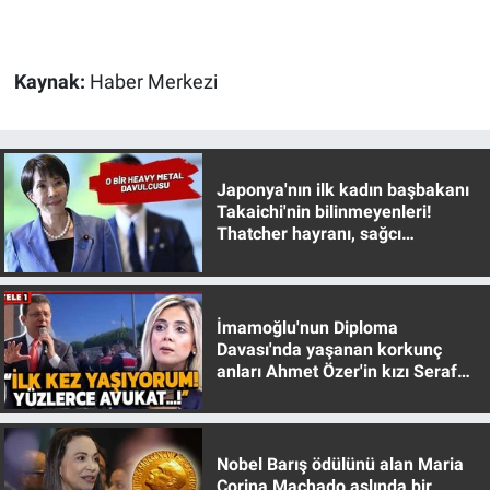
Gündem Özel
Kaynak:
Haber Merkezi
Günün görüntüsü
Haber
Japonya'nın ilk kadın başbakanı
Takaichi'nin bilinmeyenleri!
İlan
Thatcher hayranı, sağcı
muhafazakar
Kimdir
İmamoğlu'nun Diploma
Koronavirüs
Davası'nda yaşanan korkunç
anları Ahmet Özer'in kızı Seraf
Kültür Sanat
Özer anlattı!
Ne demişti
Nobel Barış ödülünü alan Maria
Corina Machado aslında bir