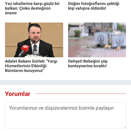
Yaz ishallerine karşı güçlü bir
Düğün fotoğraflarını çektiği
Yerel Yaşam
kalkan: Çinko desteğinin
kişi vahşice öldürdü!
önemi
Canlı Yayın
Adalet Bakanı Gürlek: "Yargı
Dehşet! Bebeğini çöp
Hizmetlerinin Etkinliği
konteynerine bıraktı!
Bürolarını kuruyoruz"
Yorumlar