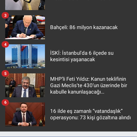
3
Bahçeli: 86 milyon kazanacak
4
İSKİ: İstanbul'da 6 ilçede su
kesintisi yaşanacak
5
MHP’li Feti Yıldız: Kanun teklifinin
Gazi Meclis'te 430’un üzerinde bir
kabulle kanunlaşacağı
görülmektedir
6
16 ilde eş zamanlı “vatandaşlık”
operasyonu: 73 kişi gözaltına alındı