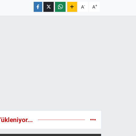
-
+
A
A
ükleniyor...