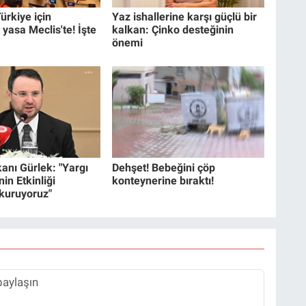
ürkiye için
Yaz ishallerine karşı güçlü bir
 yasa Meclis'te! İşte
kalkan: Çinko desteğinin
önemi
anı Gürlek: "Yargı
Dehşet! Bebeğini çöp
in Etkinliği
konteynerine bıraktı!
 kuruyoruz"