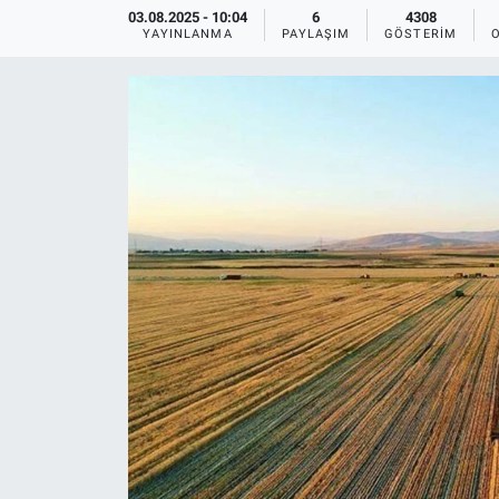
03.08.2025 - 10:04
6
4308
YAYINLANMA
PAYLAŞIM
GÖSTERIM
Ege'den Esintiler
İletişim
Eğitim
Eğlence
Ekonomi
Forum
Gerçeğin İzinde
Gün Başlıyor
Gün Bitiyor
Gün Ortası