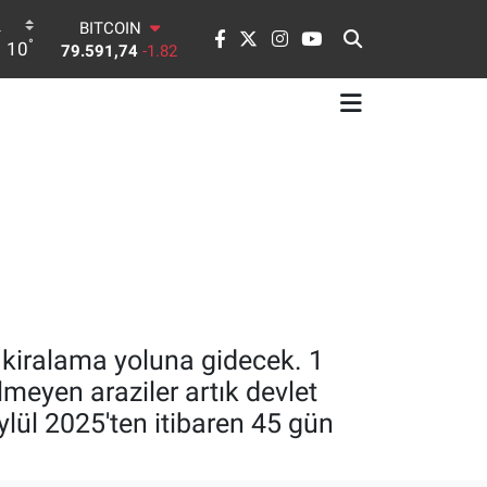
79.591,74
-1.82
DOLAR
°
10
45,43620
0.02
EURO
53,38690
0.19
STERLİN
61,60380
0.18
G.ALTIN
6862,09000
0.19
BİST100
14.598,00
0
n kiralama yoluna gidecek. 1
lmeyen araziler artık devlet
Eylül 2025'ten itibaren 45 gün