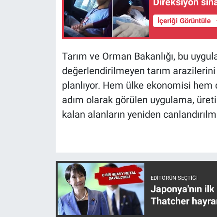
Direksiyon sın
Yerel Yaşam
İçeriği Görüntüle
Canlı Yayın
Tarım ve Orman Bakanlığı, bu uygula
değerlendirilmeyen tarım arazilerini
planlıyor. Hem ülke ekonomisi hem de
adım olarak görülen uygulama, üretim
kalan alanların yeniden canlandırıl
EDITÖRÜN SEÇTIĞI
Japonya'nın ilk
Thatcher hayra