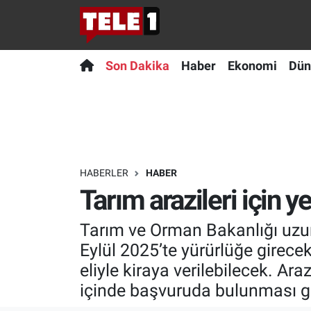
Anında Manşet
Son Dakika
Nöbetçi Eczaneler
Son Dakika
Haber
Ekonomi
Dün
Başka Sohbetler
Haber
Hava Durumu
Belgesel
Ekonomi
Namaz Vakitleri
Bilim turu
Dünya
Trafik Durumu
HABERLER
HABER
Tarım arazileri için 
Bilim ve Teknoloji Evreni
Teknoloji
Süper Lig Puan Durumu ve Fikstür
Tarım ve Orman Bakanlığı uzun 
Doğa Konuşuyor
Sağlık
Tüm Manşetler
Eylül 2025’te yürürlüğe girecek
Dünya
Spor
Son Dakika Haberleri
eliyle kiraya verilebilecek. Ar
içinde başvuruda bulunması ge
Ege Saati
Yayın Akışı
Haber Arşivi