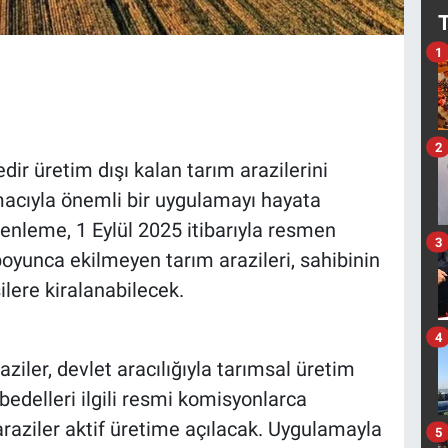
1
2
ir üretim dışı kalan tarım arazilerini
cıyla önemli bir uygulamayı hayata
zenleme, 1 Eylül 2025 itibarıyla resmen
3
 boyunca ekilmeyen tarım arazileri, sahibinin
lere kiralanabilecek.
4
iler, devlet aracılığıyla tarımsal üretim
bedelleri ilgili resmi komisyonlarca
raziler aktif üretime açılacak. Uygulamayla
5