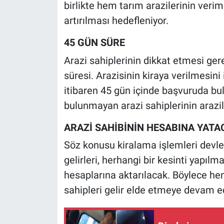
Nedir
birlikte hem tarım arazilerinin veri
artırılması hedefleniyor.
Popüler
45 GÜN SÜRE
Programlar
Arazi sahiplerinin dikkat etmesi ge
süresi. Arazisinin kiraya verilmesin
Sağlık
itibaren 45 gün içinde başvuruda bul
bulunmayan arazi sahiplerinin arazil
Spor
ARAZİ SAHİBİNİN HESABINA YATA
Teknoloji
Söz konusu kiralama işlemleri devlet 
Türkiye'nin Geleceği
gelirleri, herhangi bir kesinti yapıl
hesaplarına aktarılacak. Böylece he
Türkiye'nin Gündemi
sahipleri gelir elde etmeye devam e
Yerel Gündem