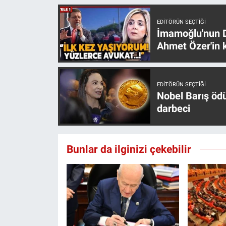
EDITÖRÜN SEÇTIĞI
İmamoğlu'nun D
Ahmet Özer'in k
EDITÖRÜN SEÇTIĞI
Nobel Barış öd
darbeci
Bunlar da ilginizi çekebilir