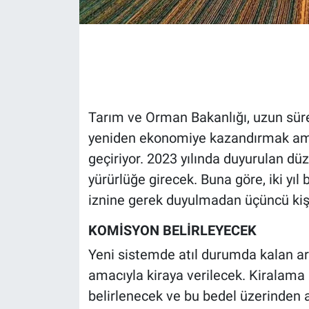
Gündem Özel
Günün görüntüsü
Haber
Tarım ve Orman Bakanlığı, uzun süred
yeniden ekonomiye kazandırmak ama
İlan
geçiriyor. 2023 yılında duyurulan dü
Kimdir
yürürlüğe girecek. Buna göre, iki yıl
iznine gerek duyulmadan üçüncü kişi
Koronavirüs
KOMİSYON BELİRLEYECEK
Kültür Sanat
Yeni sistemde atıl durumda kalan araz
amacıyla kiraya verilecek. Kiralama 
Ne demişti
belirlenecek ve bu bedel üzerinden a