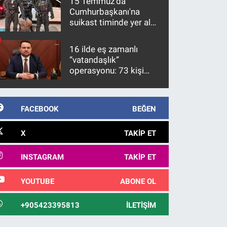
15 Temmuz'da
Cumhurbaşkanı'na
suikast timinde yer alan
firari FETÖ hükümlüsü
10 yıl sonra yakalandı
16 ilde eş zamanlı
“vatandaşlık”
operasyonu: 73 kişi
gözaltına alındı
FACEBOOK
BEĞEN
X
TAKIP ET
INSTAGRAM
TAKIP ET
YOUTUBE
ABONE OL
+905423395813
İLETIŞIM