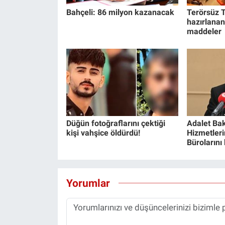
Bahçeli: 86 milyon kazanacak
Terörsüz T
hazırlanan
maddeler
Düğün fotoğraflarını çektiği
Adalet Bak
kişi vahşice öldürdü!
Hizmetlerin
Bürolarını
Yorumlar