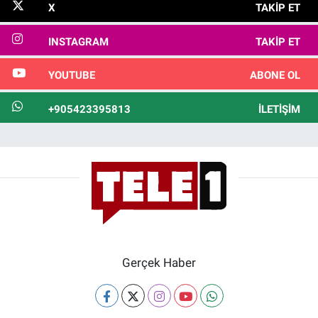
X
TAKIP ET
INSTAGRAM
TAKIP ET
YOUTUBE
ABONE OL
+905423395813
İLETIŞIM
Gerçek Haber