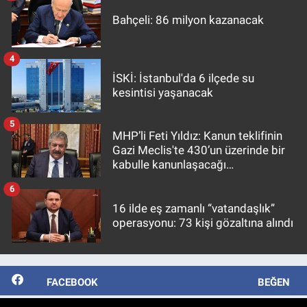
Bahçeli: 86 milyon kazanacak
4
İSKİ: İstanbul'da 6 ilçede su
kesintisi yaşanacak
5
MHP’li Feti Yıldız: Kanun teklifinin
Gazi Meclis'te 430’un üzerinde bir
kabulle kanunlaşacağı
görülmektedir
6
16 ilde eş zamanlı “vatandaşlık”
operasyonu: 73 kişi gözaltına alındı
FACEBOOK
BEĞEN