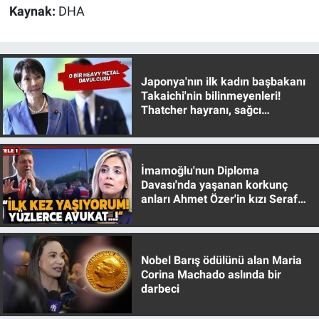
Kaynak:
DHA
Japonya'nın ilk kadın başbakanı
Takaichi'nin bilinmeyenleri!
Thatcher hayranı, sağcı
muhafazakar
İmamoğlu'nun Diploma
Davası'nda yaşanan korkunç
anları Ahmet Özer'in kızı Seraf
Özer anlattı!
Nobel Barış ödülünü alan Maria
Corina Machado aslında bir
darbeci