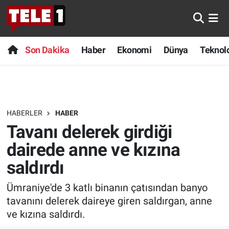
Anında Manşet
Son Dakika
Nöbetçi Eczaneler
Son Dakika
Haber
Ekonomi
Dünya
Teknolo
Başka Sohbetler
Haber
Hava Durumu
Belgesel
Ekonomi
Namaz Vakitleri
HABERLER
HABER
Bilim turu
Dünya
Trafik Durumu
Tavanı delerek girdiği
Bilim ve Teknoloji Evreni
Teknoloji
Süper Lig Puan Durumu ve Fikstür
dairede anne ve kızına
saldırdı
Doğa Konuşuyor
Sağlık
Tüm Manşetler
Ümraniye'de 3 katlı binanın çatısından banyo
Dünya
Spor
Son Dakika Haberleri
tavanını delerek daireye giren saldırgan, anne
ve kızına saldırdı.
Ege Saati
Yayın Akışı
Haber Arşivi