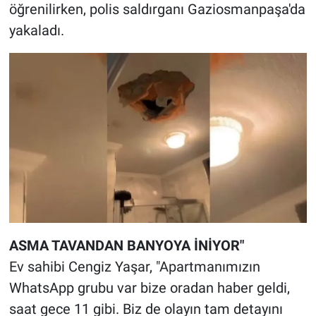
Nedir
öğrenilirken, polis saldırganı Gaziosmanpaşa'da
yakaladı.
Popüler
Programlar
Sağlık
Spor
Teknoloji
Türkiye'nin Geleceği
ASMA TAVANDAN BANYOYA İNİYOR"
Türkiye'nin Gündemi
Ev sahibi Cengiz Yaşar, "Apartmanımızın
WhatsApp grubu var bize oradan haber geldi,
Yerel Gündem
saat gece 11 gibi. Biz de olayın tam detayını