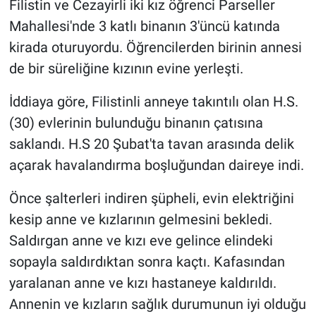
Filistin ve Cezayirli iki kız öğrenci Parseller
Mahallesi'nde 3 katlı binanın 3'üncü katında
Gündem Özel
kirada oturuyordu. Öğrencilerden birinin annesi
de bir süreliğine kızının evine yerleşti.
Günün görüntüsü
İddiaya göre, Filistinli anneye takıntılı olan H.S.
Haber
(30) evlerinin bulunduğu binanın çatısına
İlan
saklandı. H.S 20 Şubat'ta tavan arasında delik
açarak havalandırma boşluğundan daireye indi.
Kimdir
Önce şalterleri indiren şüpheli, evin elektriğini
Koronavirüs
kesip anne ve kızlarının gelmesini bekledi.
Saldırgan anne ve kızı eve gelince elindeki
Kültür Sanat
sopayla saldırdıktan sonra kaçtı. Kafasından
yaralanan anne ve kızı hastaneye kaldırıldı.
Ne demişti
Annenin ve kızların sağlık durumunun iyi olduğu