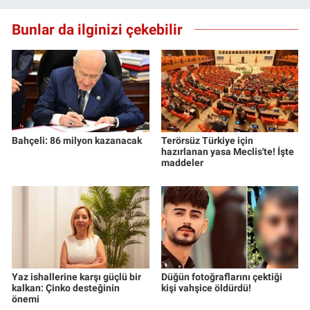
Bunlar da ilginizi çekebilir
Bahçeli: 86 milyon kazanacak
Terörsüz Türkiye için
hazırlanan yasa Meclis'te! İşte
maddeler
Yaz ishallerine karşı güçlü bir
Düğün fotoğraflarını çektiği
kalkan: Çinko desteğinin
kişi vahşice öldürdü!
önemi