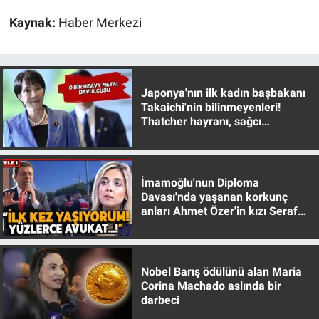
Kaynak:
Haber Merkezi
Japonya'nın ilk kadın başbakanı
Takaichi'nin bilinmeyenleri!
Thatcher hayranı, sağcı
muhafazakar
İmamoğlu'nun Diploma
Davası'nda yaşanan korkunç
anları Ahmet Özer'in kızı Seraf
Özer anlattı!
Nobel Barış ödülünü alan Maria
Corina Machado aslında bir
darbeci