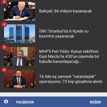
3
Bahçeli: 86 milyon kazanacak
4
İSKİ: İstanbul'da 6 ilçede su
kesintisi yaşanacak
5
MHP’li Feti Yıldız: Kanun teklifinin
Gazi Meclis'te 430’un üzerinde bir
kabulle kanunlaşacağı
görülmektedir
6
16 ilde eş zamanlı “vatandaşlık”
operasyonu: 73 kişi gözaltına alındı
FACEBOOK
BEĞEN