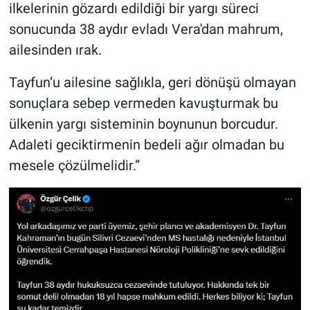
ilkelerinin gözardı edildiği bir yargı süreci
Yerel Yaşam
sonucunda 38 aydır evladı Vera'dan mahrum,
Canlı Yayın
ailesinden ırak.
Tayfun’u ailesine sağlıkla, geri dönüşü olmayan
sonuçlara sebep vermeden kavuşturmak bu
ülkenin yargı sisteminin boynunun borcudur.
Adaleti geciktirmenin bedeli ağır olmadan bu
mesele çözülmelidir.”