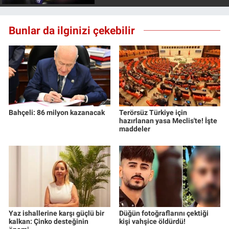
Bunlar da ilginizi çekebilir
Bahçeli: 86 milyon kazanacak
Terörsüz Türkiye için
hazırlanan yasa Meclis'te! İşte
maddeler
Yaz ishallerine karşı güçlü bir
Düğün fotoğraflarını çektiği
kalkan: Çinko desteğinin
kişi vahşice öldürdü!