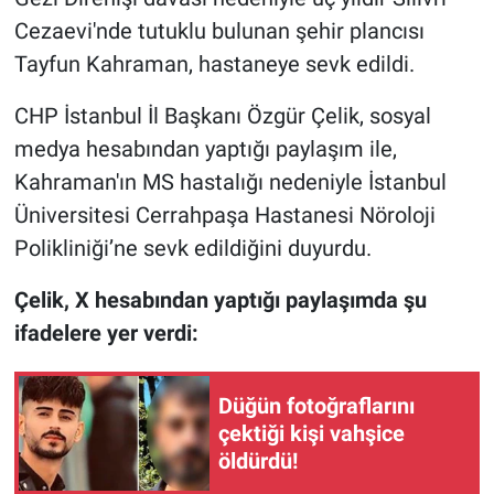
Cezaevi'nde tutuklu bulunan şehir plancısı
Gündem Özel
Tayfun Kahraman, hastaneye sevk edildi.
Günün görüntüsü
CHP İstanbul İl Başkanı Özgür Çelik, sosyal
medya hesabından yaptığı paylaşım ile,
Haber
Kahraman'ın MS hastalığı nedeniyle İstanbul
Üniversitesi Cerrahpaşa Hastanesi Nöroloji
İlan
Polikliniği’ne sevk edildiğini duyurdu.
Kimdir
Çelik, X hesabından yaptığı paylaşımda şu
ifadelere yer verdi:
Koronavirüs
Kültür Sanat
Düğün fotoğraflarını
çektiği kişi vahşice
Ne demişti
öldürdü!