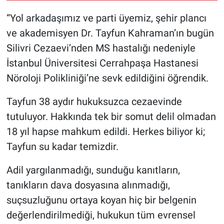
Nedir
“Yol arkadaşımız ve parti üyemiz, şehir plancı
Popüler
ve akademisyen Dr. Tayfun Kahraman’ın bugün
Silivri Cezaevi’nden MS hastalığı nedeniyle
Programlar
İstanbul Üniversitesi Cerrahpaşa Hastanesi
Nöroloji Polikliniği’ne sevk edildiğini öğrendik.
Sağlık
Tayfun 38 aydır hukuksuzca cezaevinde
Spor
tutuluyor. Hakkında tek bir somut delil olmadan
18 yıl hapse mahkum edildi. Herkes biliyor ki;
Teknoloji
Tayfun su kadar temizdir.
Türkiye'nin Geleceği
Adil yargılanmadığı, sunduğu kanıtların,
Türkiye'nin Gündemi
tanıkların dava dosyasına alınmadığı,
suçsuzluğunu ortaya koyan hiç bir belgenin
Yerel Gündem
değerlendirilmediği, hukukun tüm evrensel