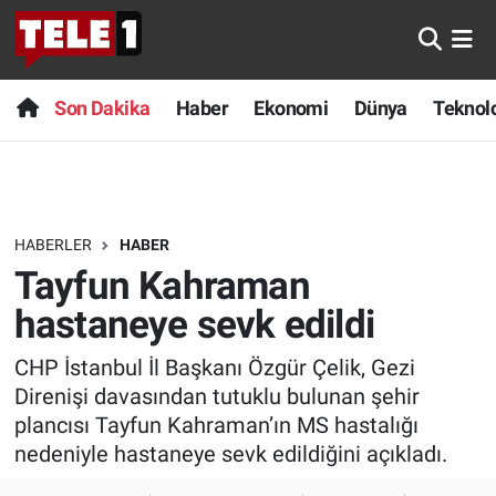
Anında Manşet
Son Dakika
Nöbetçi Eczaneler
Son Dakika
Haber
Ekonomi
Dünya
Teknolo
Başka Sohbetler
Haber
Hava Durumu
Belgesel
Ekonomi
Namaz Vakitleri
HABERLER
HABER
Bilim turu
Dünya
Trafik Durumu
Tayfun Kahraman
Bilim ve Teknoloji Evreni
Teknoloji
Süper Lig Puan Durumu ve Fikstür
hastaneye sevk edildi
CHP İstanbul İl Başkanı Özgür Çelik, Gezi
Doğa Konuşuyor
Sağlık
Tüm Manşetler
Direnişi davasından tutuklu bulunan şehir
Dünya
Spor
Son Dakika Haberleri
plancısı Tayfun Kahraman’ın MS hastalığı
nedeniyle hastaneye sevk edildiğini açıkladı.
Ege Saati
Yayın Akışı
Haber Arşivi