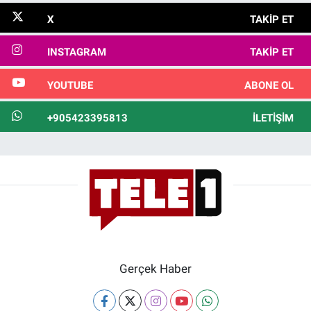
X
TAKIP ET
INSTAGRAM
TAKIP ET
YOUTUBE
ABONE OL
+905423395813
İLETIŞIM
Gerçek Haber