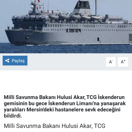
Ege'den Esintiler
İletişim
Eğitim
Eğlence
Ekonomi
Paylaş
-
+
A
A
Forum
Gerçeğin İzinde
Milli Savunma Bakanı Hulusi Akar, TCG İskenderun
Gün Başlıyor
gemisinin bu gece İskenderun Limanı'na yanaşarak
yaralıları Mersin'deki hastanelere sevk edeceğini
bildirdi.
Gün Bitiyor
Milli Savunma Bakanı Hulusi Akar, TCG
Gün Ortası