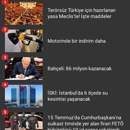
1
Terörsüz Türkiye için hazırlanan
yasa Meclis'te! İşte maddeler
2
Motorinde bir indirim daha
3
Bahçeli: 86 milyon kazanacak
4
İSKİ: İstanbul'da 6 ilçede su
kesintisi yaşanacak
5
15 Temmuz'da Cumhurbaşkanı'na
suikast timinde yer alan firari FETÖ
hükümlüsü 10 yıl sonra yakalandı