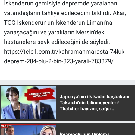
İskenderun gemisiyle depremde yaralanan
vatandaşların tahliye edileceğini bildirdi. Akar,
Gündem Özel
TCG İskenderun'un İskenderun Limanı'na
Günün görüntüsü
yanaşacağını ve yaralıların Mersin'deki
hastanelere sevk edileceğini de söyledi.
Haber
https://tele1.com.tr/kahramanmarasta-74luk-
İlan
deprem-284-olu-2-bin-323-yarali-783879/
Kimdir
Koronavirüs
Japonya'nın ilk kadın başbakanı
Takaichi'nin bilinmeyenleri!
Kültür Sanat
Thatcher hayranı, sağcı
muhafazakar
Ne demişti
İmamoğlu'nun Diploma