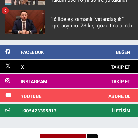
6
16 ilde eş zamanlı “vatandaşlık”
operasyonu: 73 kişi gözaltına alındı
FACEBOOK
BEĞEN
X
TAKIP ET
INSTAGRAM
TAKIP ET
YOUTUBE
ABONE OL
+905423395813
İLETIŞIM