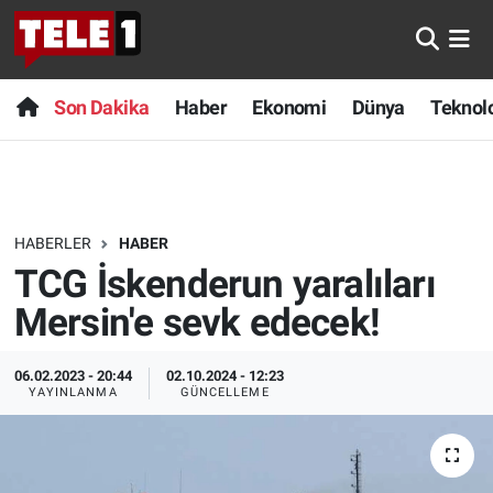
Anında Manşet
Son Dakika
Nöbetçi Eczaneler
Son Dakika
Haber
Ekonomi
Dünya
Teknolo
Başka Sohbetler
Haber
Hava Durumu
Belgesel
Ekonomi
Namaz Vakitleri
HABERLER
HABER
Bilim turu
Dünya
Trafik Durumu
TCG İskenderun yaralıları
Bilim ve Teknoloji Evreni
Teknoloji
Süper Lig Puan Durumu ve Fikstür
Mersin'e sevk edecek!
Doğa Konuşuyor
Sağlık
Tüm Manşetler
06.02.2023 - 20:44
02.10.2024 - 12:23
YAYINLANMA
GÜNCELLEME
Dünya
Spor
Son Dakika Haberleri
Ege Saati
Yayın Akışı
Haber Arşivi