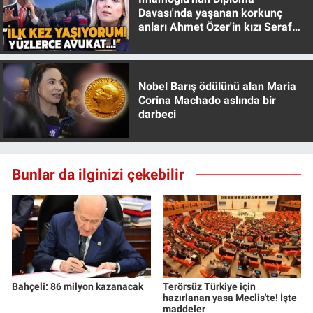
Nedir
Davası'nda yaşanan korkunç
anları Ahmet Özer'in kızı Seraf
Popüler
Özer anlattı!
Programlar
Nobel Barış ödülünü alan Maria
Corina Machado aslında bir
Sağlık
darbeci
Spor
Bunlar da ilginizi çekebilir
Teknoloji
Türkiye'nin Geleceği
Türkiye'nin Gündemi
Bahçeli: 86 milyon kazanacak
Terörsüz Türkiye için
Yerel Gündem
hazırlanan yasa Meclis'te! İşte
maddeler