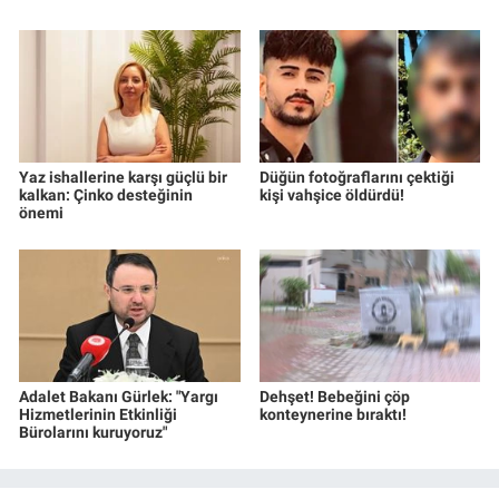
Yerel Yaşam
Canlı Yayın
Yaz ishallerine karşı güçlü bir
Düğün fotoğraflarını çektiği
kalkan: Çinko desteğinin
kişi vahşice öldürdü!
önemi
Adalet Bakanı Gürlek: "Yargı
Dehşet! Bebeğini çöp
Hizmetlerinin Etkinliği
konteynerine bıraktı!
Bürolarını kuruyoruz"