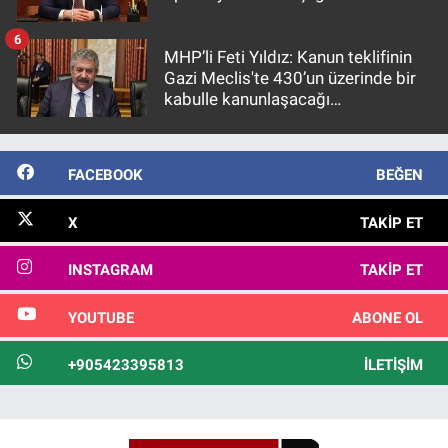
6
MHP’li Feti Yıldız: Kanun teklifinin
Gazi Meclis'te 430’un üzerinde bir
kabulle kanunlaşacağı
görülmektedir
FACEBOOK
BEĞEN
X
TAKIP ET
INSTAGRAM
TAKIP ET
YOUTUBE
ABONE OL
+905423395813
İLETIŞIM