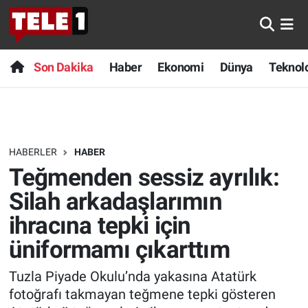
Anında Manşet
Son Dakika
Nöbetçi Eczaneler
Son Dakika
Haber
Ekonomi
Dünya
Teknolo
Başka Sohbetler
Haber
Hava Durumu
Belgesel
Ekonomi
Namaz Vakitleri
HABERLER
HABER
Bilim turu
Dünya
Trafik Durumu
Teğmenden sessiz ayrılık:
Bilim ve Teknoloji Evreni
Teknoloji
Süper Lig Puan Durumu ve Fikstür
Silah arkadaşlarımın
ihracına tepki için
Doğa Konuşuyor
Sağlık
Tüm Manşetler
üniformamı çıkarttım
Dünya
Spor
Son Dakika Haberleri
Tuzla Piyade Okulu’nda yakasına Atatürk
fotoğrafı takmayan teğmene tepki gösteren
Ege Saati
Yayın Akışı
Haber Arşivi