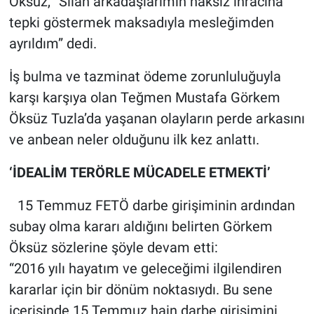
Öksüz, “Silah arkadaşlarımın haksız ihracına
Nedir
tepki göstermek maksadıyla mesleğimden
Popüler
ayrıldım” dedi.
İş bulma ve tazminat ödeme zorunluluğuyla
Programlar
karşı karşıya olan Teğmen Mustafa Görkem
Sağlık
Öksüz Tuzla’da yaşanan olayların perde arkasını
ve anbean neler olduğunu ilk kez anlattı.
Spor
‘İDEALİM TERÖRLE MÜCADELE ETMEKTİ’
Teknoloji
15 Temmuz FETÖ darbe girişiminin ardından
Türkiye'nin Geleceği
subay olma kararı aldığını belirten Görkem
Öksüz sözlerine şöyle devam etti:
Türkiye'nin Gündemi
“2016 yılı hayatım ve geleceğimi ilgilendiren
kararlar için bir dönüm noktasıydı. Bu sene
Yerel Gündem
içerisinde 15 Temmuz hain darbe girişimini