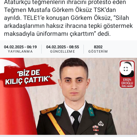
Atatürkçü teğmenlerin ihracını protesto eden
Teğmen Mustafa Görkem Öksüz TSK’dan
Ege'den Esintiler
İletişim
ayrıldı. TELE1’e konuşan Görkem Öksüz, “Silah
arkadaşlarımın haksız ihracına tepki göstermek
Eğitim
maksadıyla üniformamı çıkarttım” dedi.
Eğlence
04.02.2025 - 06:19
04.02.2025 - 08:55
8202
YAYINLANMA
GÜNCELLEME
GÖSTERIM
Ekonomi
Forum
Gerçeğin İzinde
Gün Başlıyor
Gün Bitiyor
Gün Ortası