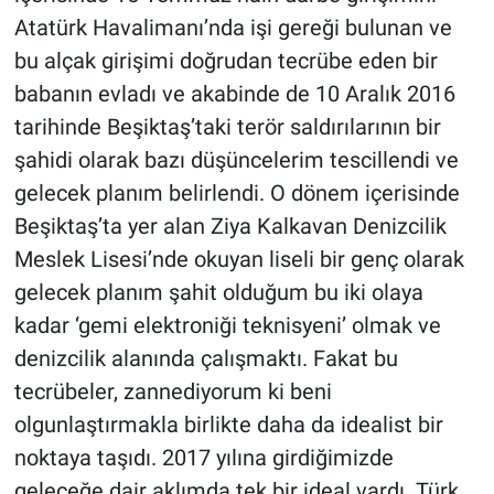
Yerel Yaşam
Atatürk Havalimanı’nda işi gereği bulunan ve
bu alçak girişimi doğrudan tecrübe eden bir
Canlı Yayın
babanın evladı ve akabinde de 10 Aralık 2016
tarihinde Beşiktaş’taki terör saldırılarının bir
şahidi olarak bazı düşüncelerim tescillendi ve
gelecek planım belirlendi. O dönem içerisinde
Beşiktaş’ta yer alan Ziya Kalkavan Denizcilik
Meslek Lisesi’nde okuyan liseli bir genç olarak
gelecek planım şahit olduğum bu iki olaya
kadar ‘gemi elektroniği teknisyeni’ olmak ve
denizcilik alanında çalışmaktı. Fakat bu
tecrübeler, zannediyorum ki beni
olgunlaştırmakla birlikte daha da idealist bir
noktaya taşıdı. 2017 yılına girdiğimizde
geleceğe dair aklımda tek bir ideal vardı. Türk