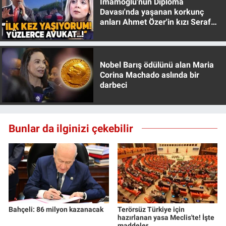
İmamoğlu'nun Diploma
Davası'nda yaşanan korkunç
anları Ahmet Özer'in kızı Seraf
Özer anlattı!
Nobel Barış ödülünü alan Maria
Corina Machado aslında bir
darbeci
Bunlar da ilginizi çekebilir
Bahçeli: 86 milyon kazanacak
Terörsüz Türkiye için
hazırlanan yasa Meclis'te! İşte
maddeler