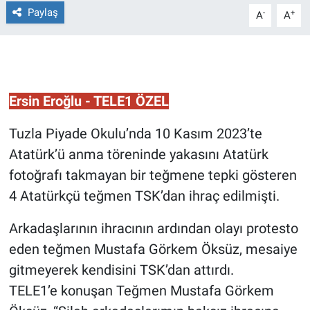
Paylaş
-
+
A
A
Gündem Özel
Günün görüntüsü
Ersin Eroğlu - TELE1 ÖZEL
Haber
Tuzla Piyade Okulu’nda 10 Kasım 2023’te
İlan
Atatürk’ü anma töreninde yakasını Atatürk
Kimdir
fotoğrafı takmayan bir teğmene tepki gösteren
4 Atatürkçü teğmen TSK’dan ihraç edilmişti.
Koronavirüs
Arkadaşlarının ihracının ardından olayı protesto
Kültür Sanat
eden teğmen Mustafa Görkem Öksüz, mesaiye
gitmeyerek kendisini TSK’dan attırdı.
Ne demişti
TELE1’e konuşan Teğmen Mustafa Görkem