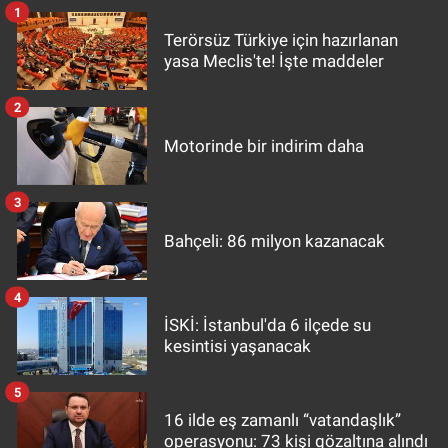
1
Terörsüz Türkiye için hazırlanan
yasa Meclis'te! İşte maddeler
2
Motorinde bir indirim daha
3
Bahçeli: 86 milyon kazanacak
4
İSKİ: İstanbul'da 6 ilçede su
kesintisi yaşanacak
5
16 ilde eş zamanlı “vatandaşlık”
operasyonu: 73 kişi gözaltına alındı