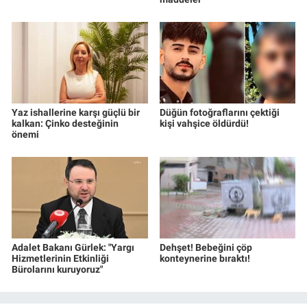
Yaz ishallerine karşı güçlü bir
Düğün fotoğraflarını çektiği
kalkan: Çinko desteğinin
kişi vahşice öldürdü!
önemi
Adalet Bakanı Gürlek: "Yargı
Dehşet! Bebeğini çöp
Hizmetlerinin Etkinliği
konteynerine bıraktı!
Bürolarını kuruyoruz"