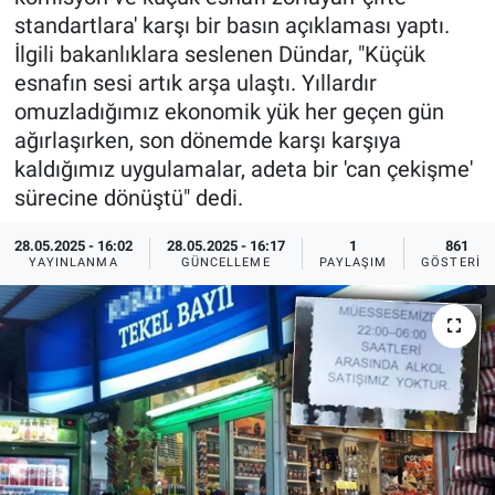
standartlara' karşı bir basın açıklaması yaptı.
Ege'den Esintiler
İletişim
İlgili bakanlıklara seslenen Dündar, "Küçük
esnafın sesi artık arşa ulaştı. Yıllardır
Eğitim
omuzladığımız ekonomik yük her geçen gün
ağırlaşırken, son dönemde karşı karşıya
Eğlence
kaldığımız uygulamalar, adeta bir 'can çekişme'
sürecine dönüştü" dedi.
Ekonomi
28.05.2025 - 16:02
28.05.2025 - 16:17
1
861
Forum
YAYINLANMA
GÜNCELLEME
PAYLAŞIM
GÖSTERIM
Gerçeğin İzinde
Gün Başlıyor
Gün Bitiyor
Gün Ortası