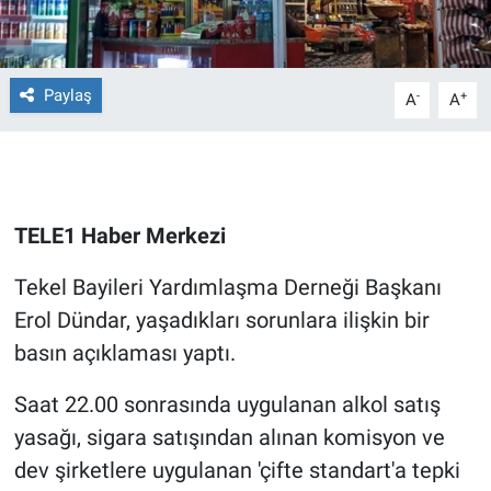
Gündem Özel
Paylaş
-
+
A
A
Günün görüntüsü
Haber
İlan
TELE1 Haber Merkezi
Kimdir
Tekel Bayileri Yardımlaşma Derneği Başkanı
Erol Dündar, yaşadıkları sorunlara ilişkin bir
Koronavirüs
basın açıklaması yaptı.
Kültür Sanat
Saat 22.00 sonrasında uygulanan alkol satış
yasağı, sigara satışından alınan komisyon ve
Ne demişti
dev şirketlere uygulanan 'çifte standart'a tepki