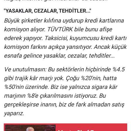
"YASAKLAR, CEZALAR, TEHDİTLER..."
Büyük şirketler kılıfına uydurup kredi kartlarına
komisyon alıyor. TÜVTÜRK bile bunu afişe
ederek yapıyor. Taksicisi, kuyumcusu kredi kartı
komisyon farkını açıkça yansıtıyor. Ancak küçük
esnafa gelince yasaklar, cezalar, tehditler...
Ve unutulmasın: Bu sektörlerin hiçbirinde %4.5
gibi trajik kâr marjı yok. Çoğu %20'nin, hatta
%50'nin üzerinde. Biz ise yalnızca sigara kär
marjının %8'e çıkarılmasını istiyoruz. Bu
gerçekleşirse inanın, biz de fark almadan satış
yaparız.