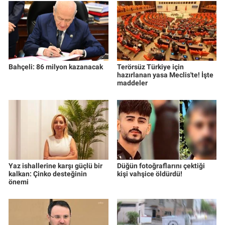
Bahçeli: 86 milyon kazanacak
Terörsüz Türkiye için
hazırlanan yasa Meclis'te! İşte
maddeler
Yaz ishallerine karşı güçlü bir
Düğün fotoğraflarını çektiği
kalkan: Çinko desteğinin
kişi vahşice öldürdü!
önemi