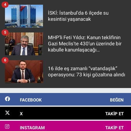
4
İSKİ: İstanbul'da 6 ilçede su
kesintisi yaşanacak
5
MHP’li Feti Yıldız: Kanun teklifinin
Gazi Meclis'te 430’un üzerinde bir
kabulle kanunlaşacağı
görülmektedir
6
16 ilde eş zamanlı “vatandaşlık”
operasyonu: 73 kişi gözaltına alındı
FACEBOOK
BEĞEN
X
TAKIP ET
INSTAGRAM
TAKIP ET