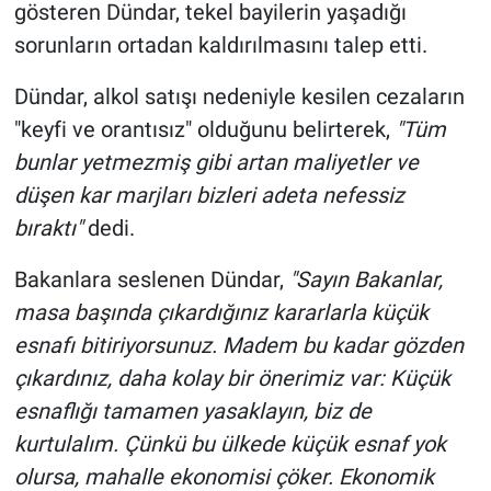
Nedir
gösteren Dündar, tekel bayilerin yaşadığı
sorunların ortadan kaldırılmasını talep etti.
Popüler
Dündar, alkol satışı nedeniyle kesilen cezaların
Programlar
"keyfi ve orantısız" olduğunu belirterek,
"Tüm
bunlar yetmezmiş gibi artan maliyetler ve
Sağlık
düşen kar marjları bizleri adeta nefessiz
bıraktı"
dedi.
Spor
Bakanlara seslenen Dündar,
"Sayın Bakanlar,
Teknoloji
masa başında çıkardığınız kararlarla küçük
Türkiye'nin Geleceği
esnafı bitiriyorsunuz. Madem bu kadar gözden
çıkardınız, daha kolay bir önerimiz var: Küçük
Türkiye'nin Gündemi
esnaflığı tamamen yasaklayın, biz de
kurtulalım. Çünkü bu ülkede küçük esnaf yok
Yerel Gündem
olursa, mahalle ekonomisi çöker. Ekonomik