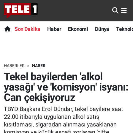
Anında Manşet
Son Dakika
Nöbetçi Eczaneler
Son Dakika
Haber
Ekonomi
Dünya
Teknolo
Başka Sohbetler
Haber
Hava Durumu
Belgesel
Ekonomi
Namaz Vakitleri
HABERLER
HABER
Bilim turu
Dünya
Trafik Durumu
Tekel bayilerden 'alkol
Bilim ve Teknoloji Evreni
Teknoloji
Süper Lig Puan Durumu ve Fikstür
yasağı' ve 'komisyon' isyanı:
Can çekişiyoruz
Doğa Konuşuyor
Sağlık
Tüm Manşetler
TBYD Başkanı Erol Dündar, tekel bayilere saat
Dünya
Spor
Son Dakika Haberleri
22.00 itibarıyla uygulanan alkol satış
kısıtlaması, sigaradan alınması yasaklanan
Ege Saati
Yayın Akışı
Haber Arşivi
komisyon ve küçük esnafı zorlayan 'çifte