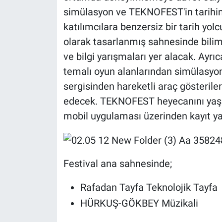
Yerel Yaşam
simülasyon ve TEKNOFEST'in tarihini
katılımcılara benzersiz bir tarih yol
Canlı Yayın
olarak tasarlanmış sahnesinde bilim g
ve bilgi yarışmaları yer alacak. Ay
temalı oyun alanlarından simülasyon
sergisinden hareketli araç gösterile
edecek. TEKNOFEST heyecanını yaşam
mobil uygulaması üzerinden kayıt yapt
Festival ana sahnesinde;
Rafadan Tayfa Teknolojik Tayfa
HÜRKUŞ-GÖKBEY Müzikali