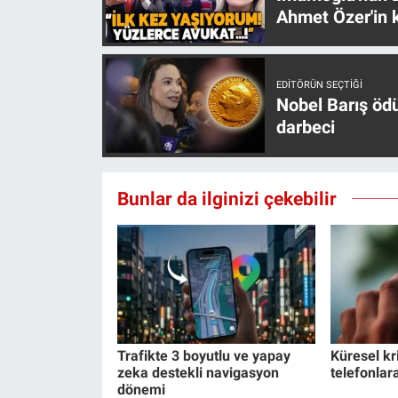
Ahmet Özer'in k
EDITÖRÜN SEÇTIĞI
Nobel Barış öd
darbeci
Bunlar da ilginizi çekebilir
Trafikte 3 boyutlu ve yapay
Küresel kri
zeka destekli navigasyon
telefonlar
dönemi