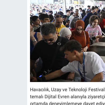
Nedir
Popüler
Programlar
Sağlık
Spor
Teknoloji
Türkiye'nin Geleceği
Türkiye'nin Gündemi
Havacılık, Uzay ve Teknoloji Festiv
temalı Dijital Evren alanıyla ziyaretçi
Yerel Gündem
ortamda deneyimlemeye davet ediyor