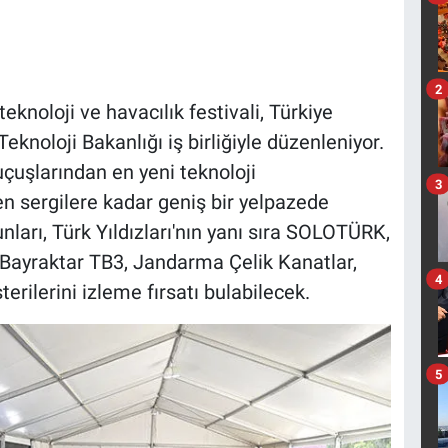
2
noloji ve havacılık festivali, Türkiye
eknoloji Bakanlığı iş birliğiyle düzenleniyor.
çuşlarından en yeni teknoloji
3
en sergilere kadar geniş bir yelpazede
unları, Türk Yıldızları'nın yanı sıra SOLOTÜRK,
Bayraktar TB3, Jandarma Çelik Kanatlar,
4
erilerini izleme fırsatı bulabilecek.
5