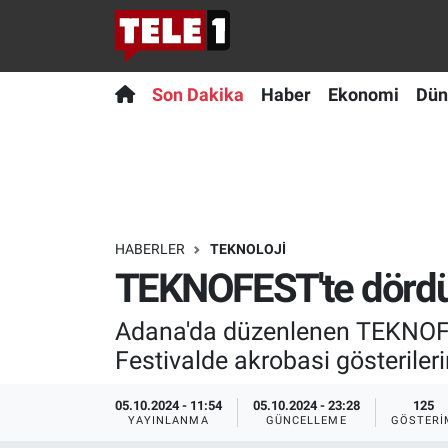
Anında Manşet
Son Dakika
Nöbetçi Eczaneler
Son Dakika
Haber
Ekonomi
Dün
Başka Sohbetler
Haber
Hava Durumu
Belgesel
Ekonomi
Namaz Vakitleri
Bilim turu
Dünya
Trafik Durumu
HABERLER
TEKNOLOJI
TEKNOFEST'te dördünc
Bilim ve Teknoloji Evreni
Teknoloji
Süper Lig Puan Durumu ve Fikstür
Adana'da düzenlenen TEKNOFES
Doğa Konuşuyor
Sağlık
Tüm Manşetler
Festivalde akrobasi gösterileri
Dünya
Spor
Son Dakika Haberleri
05.10.2024 - 11:54
05.10.2024 - 23:28
125
YAYINLANMA
GÜNCELLEME
GÖSTERI
Ege Saati
Yayın Akışı
Haber Arşivi