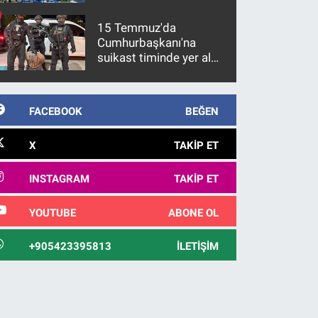
15 Temmuz'da
Cumhurbaşkanı'na
suikast timinde yer alan
firari FETÖ hükümlüsü
10 yıl sonra yakalandı
FACEBOOK
BEĞEN
X
TAKIP ET
INSTAGRAM
TAKIP ET
YOUTUBE
ABONE OL
+905423395813
İLETIŞIM