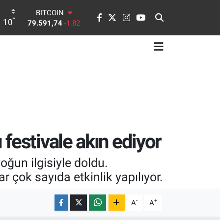
BITCOIN
79.591,74
-1.82
°
10
DOLAR
45,43620
0.02
EURO
53,38690
0.19
STERLİN
61,60380
0.18
G.ALTIN
6862,09000
0.19
BİST100
14.598,00
0
festivale akın ediyor
un ilgisiyle doldu.
r çok sayıda etkinlik yapılıyor.
-
+
A
A