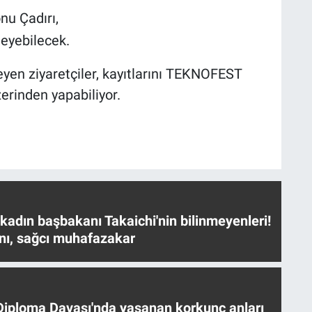
nu Çadırı,
leyebilecek.
eyen ziyaretçiler, kayıtlarını TEKNOFEST
erinden yapabiliyor.
 kadın başbakanı Takaichi'nin bilinmeyenleri!
nı, sağcı muhafazakar
iploma Davası'nda yaşanan korkunç anları