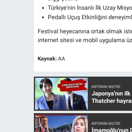
Türkiye'nin İnsanlı İlk Uzay Misyo
Pedallı Uçuş Etkinliğini deneyim
Festival heyecanına ortak olmak ist
internet sitesi ve mobil uygulama üz
Kaynak:
AA
EDITÖRÜN SEÇTIĞI
Japonya'nın ilk
Thatcher hayra
EDITÖRÜN SEÇTIĞI
İmamoğlu'nun D