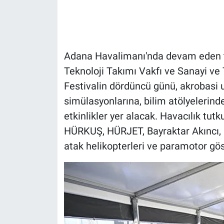
Gündem Özel
Günün görüntüsü
Adana Havalimanı'nda devam eden tek
Teknoloji Takımı Vakfı ve Sanayi ve T
Haber
Festivalin dördüncü günü, akrobasi u
simülasyonlarına, bilim atölyelerind
İlan
etkinlikler yer alacak. Havacılık tutk
Kimdir
HÜRKUŞ, HÜRJET, Bayraktar Akıncı, 
atak helikopterleri ve paramotor göst
Koronavirüs
Kültür Sanat
Ne demişti