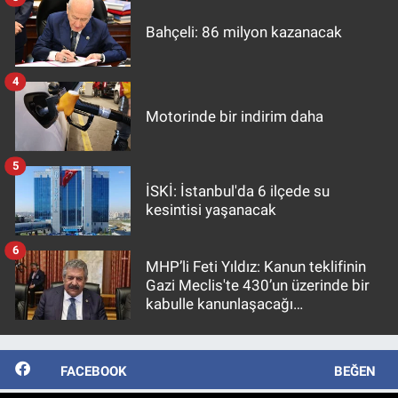
Bahçeli: 86 milyon kazanacak
4
Motorinde bir indirim daha
5
İSKİ: İstanbul'da 6 ilçede su
kesintisi yaşanacak
6
MHP’li Feti Yıldız: Kanun teklifinin
Gazi Meclis'te 430’un üzerinde bir
kabulle kanunlaşacağı
görülmektedir
FACEBOOK
BEĞEN