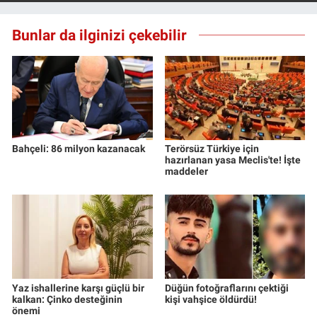
Bunlar da ilginizi çekebilir
Bahçeli: 86 milyon kazanacak
Terörsüz Türkiye için
hazırlanan yasa Meclis'te! İşte
maddeler
Yaz ishallerine karşı güçlü bir
Düğün fotoğraflarını çektiği
kalkan: Çinko desteğinin
kişi vahşice öldürdü!
önemi