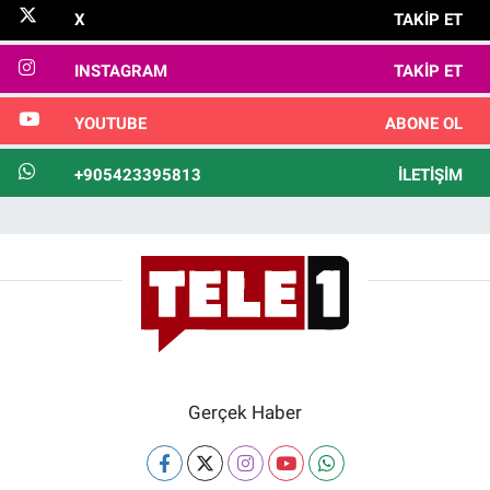
X
TAKIP ET
INSTAGRAM
TAKIP ET
YOUTUBE
ABONE OL
+905423395813
İLETIŞIM
Gerçek Haber