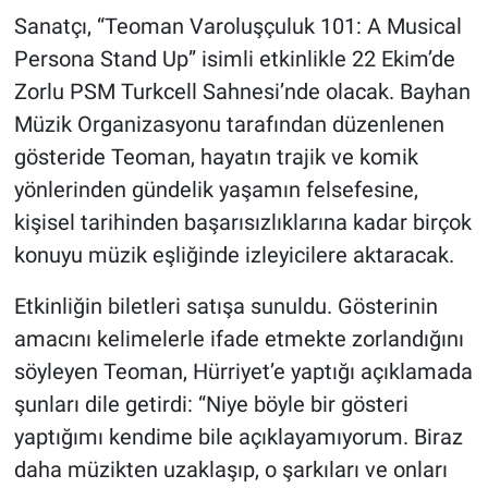
Sanatçı, “Teoman Varoluşçuluk 101: A Musical
Gündem Özel
Persona Stand Up” isimli etkinlikle 22 Ekim’de
Zorlu PSM Turkcell Sahnesi’nde olacak. Bayhan
Günün görüntüsü
Müzik Organizasyonu tarafından düzenlenen
gösteride Teoman, hayatın trajik ve komik
Haber
yönlerinden gündelik yaşamın felsefesine,
İlan
kişisel tarihinden başarısızlıklarına kadar birçok
konuyu müzik eşliğinde izleyicilere aktaracak.
Kimdir
Etkinliğin biletleri satışa sunuldu. Gösterinin
Koronavirüs
amacını kelimelerle ifade etmekte zorlandığını
söyleyen Teoman, Hürriyet’e yaptığı açıklamada
Kültür Sanat
şunları dile getirdi: “Niye böyle bir gösteri
yaptığımı kendime bile açıklayamıyorum. Biraz
Ne demişti
daha müzikten uzaklaşıp, o şarkıları ve onları