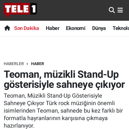
Anında Manşet
Son Dakika
Nöbetçi Eczaneler
Son Dakika
Haber
Ekonomi
Dünya
Teknolo
Başka Sohbetler
Haber
Hava Durumu
Belgesel
Ekonomi
Namaz Vakitleri
HABERLER
HABER
Bilim turu
Dünya
Trafik Durumu
Teoman, müzikli Stand-Up
Bilim ve Teknoloji Evreni
Teknoloji
Süper Lig Puan Durumu ve Fikstür
gösterisiyle sahneye çıkıyor
Teoman, Müzikli Stand-Up Gösterisiyle
Doğa Konuşuyor
Sağlık
Tüm Manşetler
Sahneye Çıkıyor Türk rock müziğinin önemli
Dünya
Spor
Son Dakika Haberleri
isimlerinden Teoman, sahnede bu kez farklı bir
formatla hayranlarının karşısına çıkmaya
Ege Saati
Yayın Akışı
Haber Arşivi
hazırlanıyor.