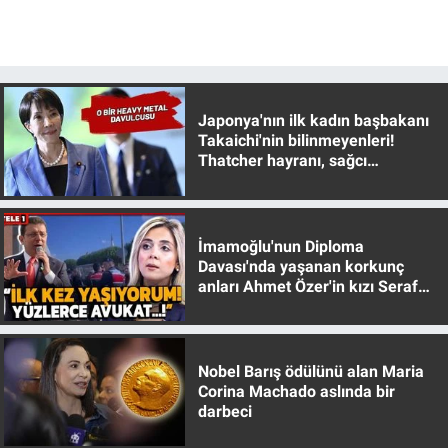
Yerel Yaşam
Canlı Yayın
Japonya'nın ilk kadın başbakanı
Takaichi'nin bilinmeyenleri!
Thatcher hayranı, sağcı
muhafazakar
İmamoğlu'nun Diploma
Davası'nda yaşanan korkunç
anları Ahmet Özer'in kızı Seraf
Özer anlattı!
Nobel Barış ödülünü alan Maria
Corina Machado aslında bir
darbeci