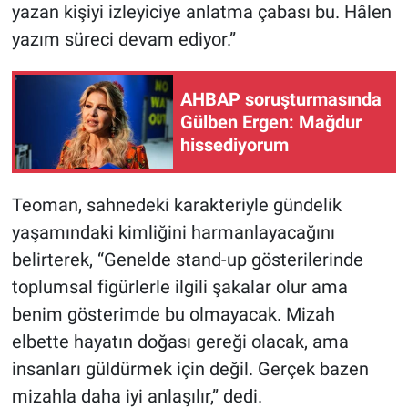
Nedir
yazan kişiyi izleyiciye anlatma çabası bu. Hâlen
yazım süreci devam ediyor.”
Popüler
AHBAP soruşturmasında
Programlar
Gülben Ergen: Mağdur
hissediyorum
Sağlık
Spor
Teoman, sahnedeki karakteriyle gündelik
yaşamındaki kimliğini harmanlayacağını
Teknoloji
belirterek, “Genelde stand-up gösterilerinde
Türkiye'nin Geleceği
toplumsal figürlerle ilgili şakalar olur ama
benim gösterimde bu olmayacak. Mizah
Türkiye'nin Gündemi
elbette hayatın doğası gereği olacak, ama
insanları güldürmek için değil. Gerçek bazen
Yerel Gündem
mizahla daha iyi anlaşılır,” dedi.