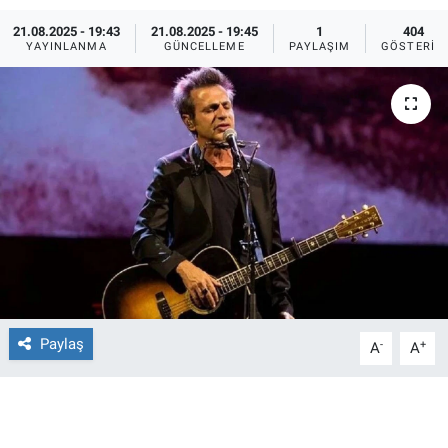
21.08.2025 - 19:43
21.08.2025 - 19:45
1
404
Ege'den Esintiler
İletişim
YAYINLANMA
GÜNCELLEME
PAYLAŞIM
GÖSTERIM
Eğitim
Eğlence
Ekonomi
Forum
Gerçeğin İzinde
Gün Başlıyor
Paylaş
-
+
A
A
Gün Bitiyor
Gün Ortası