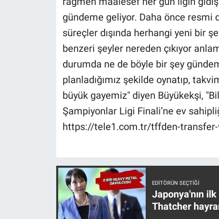
rağmen maalesef her gün ligin gidişa
Nedir
gündeme geliyor. Daha önce resmi du
Popüler
süreçler dışında herhangi yeni bir ş
benzeri şeyler nereden çıkıyor anlam
Programlar
durumda ne de böyle bir şey gündemim
Sağlık
planladığımız şekilde oynatıp, takv
büyük gayemiz" diyen Büyükekşi, "Bil
Spor
Şampiyonlar Ligi Finali’ne ev sahipli
https://tele1.com.tr/tffden-transfer
Teknoloji
Türkiye'nin Geleceği
Türkiye'nin Gündemi
EDITÖRÜN SEÇTIĞI
Japonya'nın ilk
Yerel Gündem
Thatcher hayra