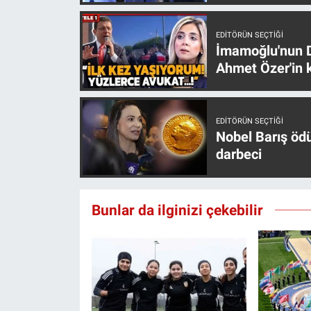
Yerel Yaşam
EDITÖRÜN SEÇTIĞI
Canlı Yayın
İmamoğlu'nun D
Ahmet Özer'in k
EDITÖRÜN SEÇTIĞI
Nobel Barış öd
darbeci
Bunlar da ilginizi çekebilir