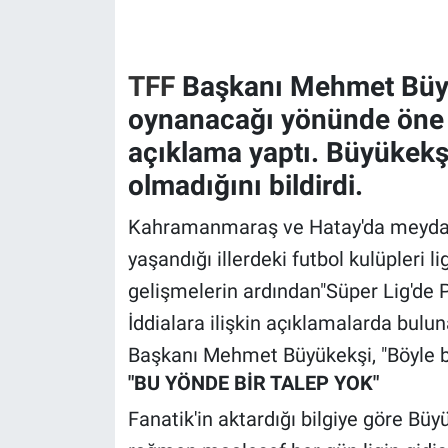
Gündem Özel
TFF
Başkanı Mehmet Büyük
Günün görüntüsü
oynanacağı yönünde öne sü
açıklama yaptı. Büyükekş
Haber
olmadığını bildirdi.
İlan
Kahramanmaraş ve Hatay'da meydan
Kimdir
yaşandığı illerdeki futbol kulüpleri 
gelişmelerin ardından"Süper Lig'de P
Koronavirüs
İddialara ilişkin açıklamalarda bul
Başkanı Mehmet Büyükekşi, "Böyle bi
Kültür Sanat
"BU YÖNDE BİR TALEP YOK"
Ne demişti
Fanatik'in aktardığı bilgiye göre Bü