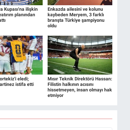
a Kupası'na ilişkin
Enkazda ailesini ve kolunu
 yatırım planından
kaybeden Meryem, 3 farklı
ttı
branşta Türkiye şampiyonu
oldu
rtekiz'i eledi;
Mısır Teknik Direktörü Hassan:
tinez istifa etti
Filistin halkının acısını
hissetmeyen, insan olmayı hak
etmiyor