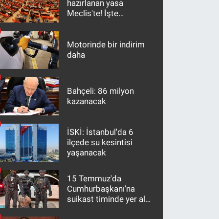
hazırlanan yasa
Meclis'te! İşte
maddeler
Motorinde bir indirim
daha
Bahçeli: 86 milyon
kazanacak
İSKİ: İstanbul'da 6
ilçede su kesintisi
yaşanacak
15 Temmuz'da
Cumhurbaşkanı'na
suikast timinde yer alan
firari FETÖ hükümlüsü