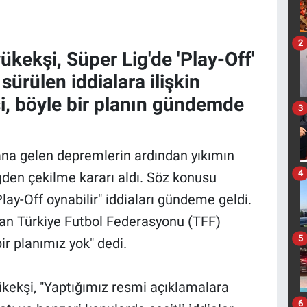
2
ekşi, Süper Lig'de 'Play-Off'
rülen iddialara ilişkin
i, böyle bir planın gündemde
3
a gelen depremlerin ardından yıkımın
4
ligden çekilme kararı aldı. Söz konusu
lay-Off oynabilir" iddiaları gündeme geldi.
unan Türkiye Futbol Federasyonu (TFF)
5
r planımız yok" dedi.
yükekşi, "Yaptığımız resmi açıklamalara
6