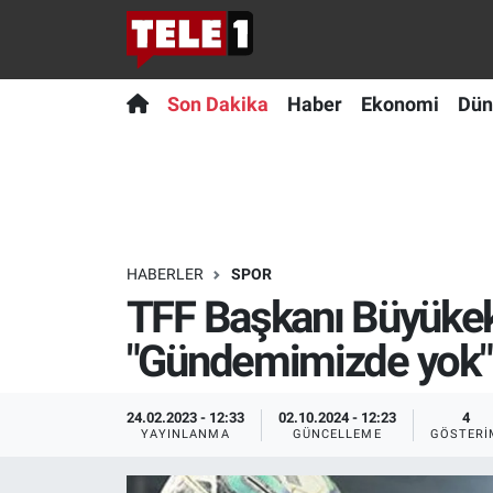
Anında Manşet
Son Dakika
Nöbetçi Eczaneler
Son Dakika
Haber
Ekonomi
Dün
Başka Sohbetler
Haber
Hava Durumu
Belgesel
Ekonomi
Namaz Vakitleri
Bilim turu
Dünya
Trafik Durumu
HABERLER
SPOR
TFF Başkanı Büyükekşi
Bilim ve Teknoloji Evreni
Teknoloji
Süper Lig Puan Durumu ve Fikstür
"Gündemimizde yok"
Doğa Konuşuyor
Sağlık
Tüm Manşetler
24.02.2023 - 12:33
02.10.2024 - 12:23
4
Dünya
Spor
Son Dakika Haberleri
YAYINLANMA
GÜNCELLEME
GÖSTERI
Ege Saati
Yayın Akışı
Haber Arşivi