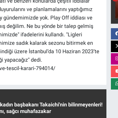
tı ve benzeri konularda çeşitli iddialar
yurularını ve planlamalarını yaptığımız
ey gündemimizde yok. Play Off iddiası ve
ış değilim. Ne bu yönde bir talep gelmiş
izde" ifadelerini kullandı. "Ligleri
imimize sadık kalarak sezonu bitirmek en
indiği üzere İstanbul’da 10 Haziran 2023’te
ği yapacağız" dedi.
-ve-tescil-karari-794014/
 kadın başbakanı Takaichi'nin bilinmeyenleri!
nı, sağcı muhafazakar