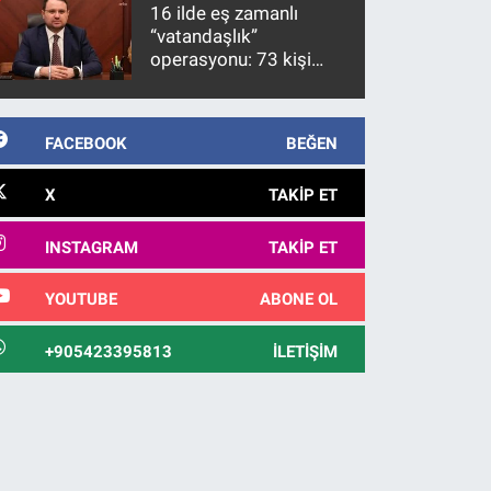
10 yıl sonra yakalandı
16 ilde eş zamanlı
“vatandaşlık”
operasyonu: 73 kişi
gözaltına alındı
FACEBOOK
BEĞEN
X
TAKIP ET
INSTAGRAM
TAKIP ET
YOUTUBE
ABONE OL
+905423395813
İLETIŞIM