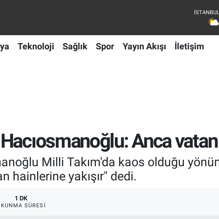
ya
Teknoloji
Sağlık
Spor
Yayın Akışı
İletişim
Hacıosmanoğlu: Anca vatan h
noğlu Milli Takım'da kaos olduğu yönünd
n hainlerine yakışır" dedi.
1 DK
OKUNMA SÜRESI