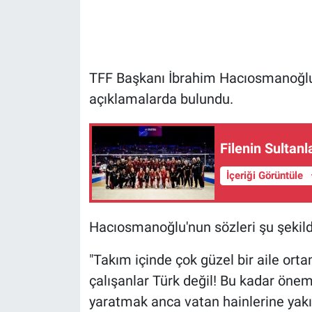
Gündem Özel
Günün görüntüsü
TFF Başkanı İbrahim Hacıosmanoğlu,
açıklamalarda bulundu.
Haber
İlan
Filenin Sultanl
Kimdir
İçeriği Görüntüle
Koronavirüs
Hacıosmanoğlu'nun sözleri şu şekild
Kültür Sanat
"Takım içinde çok güzel bir aile or
çalışanlar Türk değil! Bu kadar öne
Ne demişti
yaratmak anca vatan hainlerine yakışır