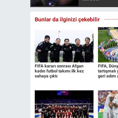
Yerel Yaşam
Canlı Yayın
Bunlar da ilginizi çekebilir
FIFA kararı sonrası Afgan
FIFA, Düny
kadın futbol takımı ilk kez
tartışmalı
sahaya çıktı
geri adım a