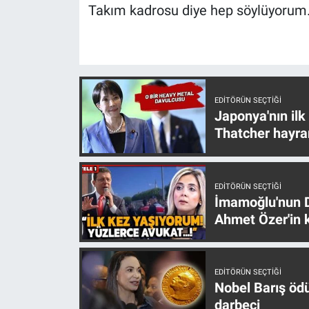
Nedir
Takım kadrosu diye hep söylüyorum. Ç
Popüler
Programlar
EDITÖRÜN SEÇTIĞI
Sağlık
Japonya'nın ilk
Thatcher hayra
Spor
Teknoloji
EDITÖRÜN SEÇTIĞI
İmamoğlu'nun D
Türkiye'nin Geleceği
Ahmet Özer'in k
Türkiye'nin Gündemi
EDITÖRÜN SEÇTIĞI
Nobel Barış öd
Yerel Gündem
darbeci