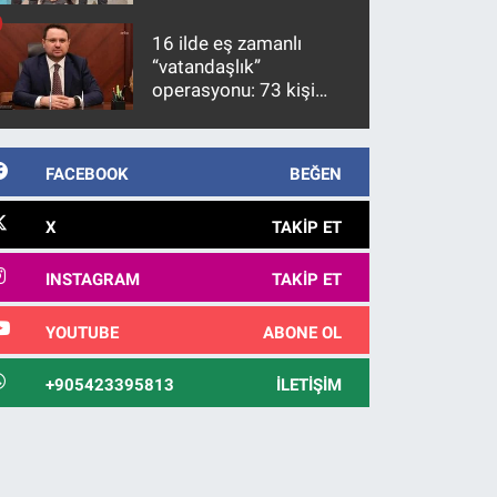
firari FETÖ hükümlüsü
10 yıl sonra yakalandı
16 ilde eş zamanlı
“vatandaşlık”
operasyonu: 73 kişi
gözaltına alındı
FACEBOOK
BEĞEN
X
TAKIP ET
INSTAGRAM
TAKIP ET
YOUTUBE
ABONE OL
+905423395813
İLETIŞIM