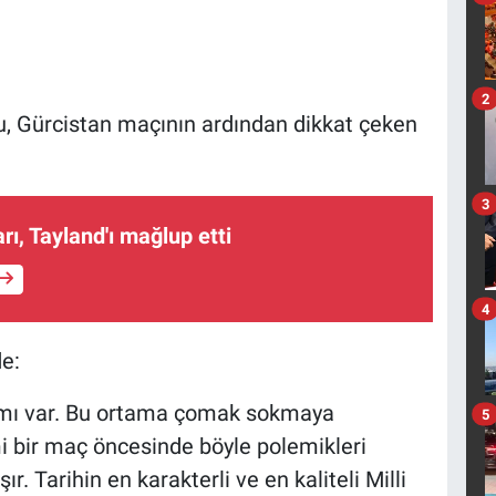
2
 Gürcistan maçının ardından dikkat çeken
3
arı, Tayland'ı mağlup etti
4
e:
tamı var. Bu ortama çomak sokmaya
5
mi bir maç öncesinde böyle polemikleri
. Tarihin en karakterli ve en kaliteli Milli