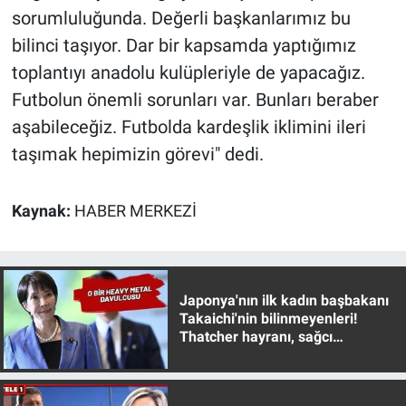
Nedir
sorumluluğunda. Değerli başkanlarımız bu
bilinci taşıyor. Dar bir kapsamda yaptığımız
Popüler
toplantıyı anadolu kulüpleriyle de yapacağız.
Futbolun önemli sorunları var. Bunları beraber
Programlar
aşabileceğiz. Futbolda kardeşlik iklimini ileri
Sağlık
taşımak hepimizin görevi" dedi.
Spor
Kaynak:
HABER MERKEZİ
Teknoloji
Türkiye'nin Geleceği
Japonya'nın ilk kadın başbakanı
Takaichi'nin bilinmeyenleri!
Türkiye'nin Gündemi
Thatcher hayranı, sağcı
muhafazakar
Yerel Gündem