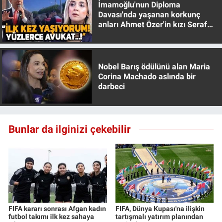
İmamoğlu'nun Diploma
Yerel Yaşam
Davası'nda yaşanan korkunç
anları Ahmet Özer'in kızı Seraf
Canlı Yayın
Özer anlattı!
Nobel Barış ödülünü alan Maria
Corina Machado aslında bir
darbeci
Bunlar da ilginizi çekebilir
FIFA kararı sonrası Afgan kadın
FIFA, Dünya Kupası'na ilişkin
futbol takımı ilk kez sahaya
tartışmalı yatırım planından