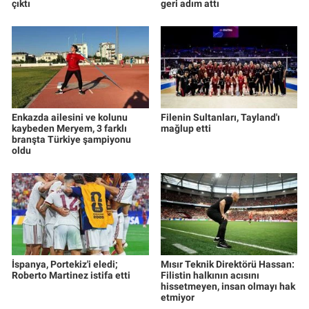
çıktı
geri adım attı
Enkazda ailesini ve kolunu
Filenin Sultanları, Tayland'ı
kaybeden Meryem, 3 farklı
mağlup etti
branşta Türkiye şampiyonu
oldu
İspanya, Portekiz'i eledi;
Mısır Teknik Direktörü Hassan:
Roberto Martinez istifa etti
Filistin halkının acısını
hissetmeyen, insan olmayı hak
etmiyor