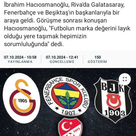
İbrahim Hacıosmanoğlu, Riva'da Galatasaray,
Ege'den Esintiler
İletişim
Fenerbahçe ve Beşiktaş'ın başkanlarıyla bir
araya geldi. Görüşme sonrası konuşan
Eğitim
Hacıosmanoğlu, "Futbolun marka değerini layık
olduğu yere taşımak hepimizin
Eğlence
sorumluluğunda" dedi.
Ekonomi
07.10.2024 - 10:58
07.10.2024 - 12:41
150
YAYINLANMA
GÜNCELLEME
GÖSTERIM
Forum
Gerçeğin İzinde
Gün Başlıyor
Gün Bitiyor
Gün Ortası