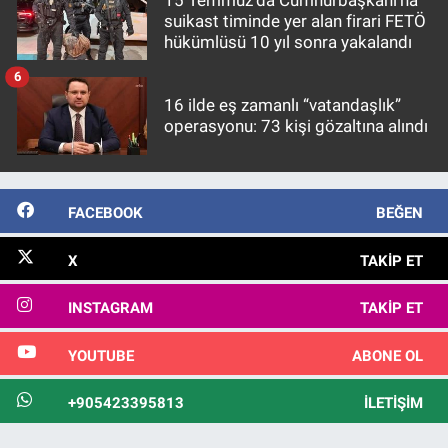
suikast timinde yer alan firari FETÖ
hükümlüsü 10 yıl sonra yakalandı
6
16 ilde eş zamanlı “vatandaşlık”
operasyonu: 73 kişi gözaltına alındı
FACEBOOK
BEĞEN
X
TAKIP ET
INSTAGRAM
TAKIP ET
YOUTUBE
ABONE OL
+905423395813
İLETIŞIM