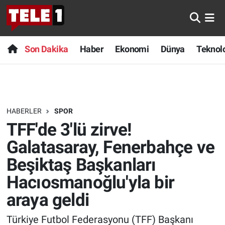
Anında Manşet
Son Dakika
Nöbetçi Eczaneler
Son Dakika
Haber
Ekonomi
Dünya
Teknolo
Başka Sohbetler
Haber
Hava Durumu
Belgesel
Ekonomi
Namaz Vakitleri
HABERLER
SPOR
Bilim turu
Dünya
Trafik Durumu
TFF'de 3'lü zirve!
Bilim ve Teknoloji Evreni
Teknoloji
Süper Lig Puan Durumu ve Fikstür
Galatasaray, Fenerbahçe ve
Beşiktaş Başkanları
Doğa Konuşuyor
Sağlık
Tüm Manşetler
Hacıosmanoğlu'yla bir
Dünya
Spor
Son Dakika Haberleri
araya geldi
Ege Saati
Yayın Akışı
Haber Arşivi
Türkiye Futbol Federasyonu (TFF) Başkanı