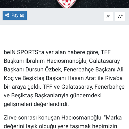
Gündem Özel
Paylaş
-
+
A
A
Günün görüntüsü
Haber
beIN SPORTS'ta yer alan habere göre, TFF
İlan
Başkanı İbrahim Hacıosmanoğlu, Galatasaray
Başkanı Dursun Özbek, Fenerbahçe Başkanı Ali
Kimdir
Koç ve Beşiktaş Başkanı Hasan Arat ile Riva'da
bir araya geldi. TFF ve Galatasaray, Fenerbahçe
Koronavirüs
ve Beşiktaş Başkanlarıyla gündemdeki
Kültür Sanat
gelişmeleri değerlendirdi.
Ne demişti
Zirve sonrası konuşan Hacıosmanoğlu, "Marka
değerini layık olduğu yere taşımak hepimizin