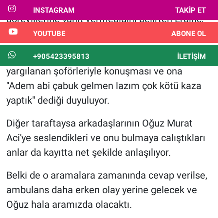
Nedir
Timur Cihantimur ve arkadaşlarının 112
INSTAGRAM
TAKIP ET
görevlilerine yanıt vermediğini belirten Erdinç,
Popüler
paylaşımında şu ifadeleri kullandı:
YOUTUBE
ABONE OL
Programlar
"Timur Cihantimur'un, kazadan dolayı
+905423395813
İLETIŞIM
yargılanan şoförleriyle konuşması ve ona
Sağlık
"Adem abi çabuk gelmen lazım çok kötü kaza
yaptık" dediği duyuluyor.
Spor
Diğer taraftaysa arkadaşlarının Oğuz Murat
Teknoloji
Aci'ye seslendikleri ve onu bulmaya calıştıkları
anlar da kayıtta net şekilde anlaşılıyor.
Türkiye'nin Geleceği
Belki de o aramalara zamanında cevap verilse,
Türkiye'nin Gündemi
ambulans daha erken olay yerine gelecek ve
Yerel Gündem
Oğuz hala aramızda olacaktı.