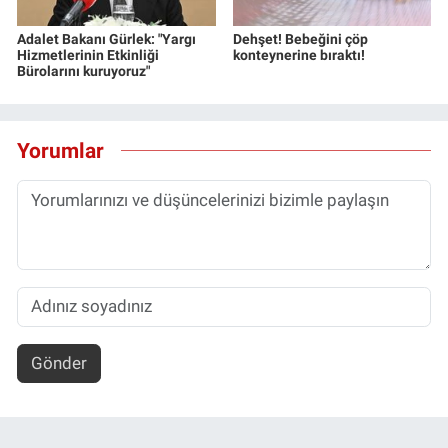
Adalet Bakanı Gürlek: "Yargı
Dehşet! Bebeğini çöp
Hizmetlerinin Etkinliği
konteynerine bıraktı!
Bürolarını kuruyoruz"
Yorumlar
Gönder