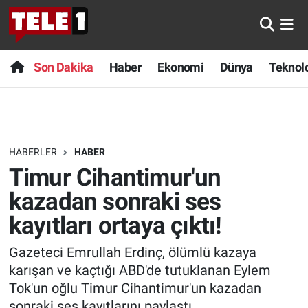
Anında Manşet
Son Dakika
Nöbetçi Eczaneler
Son Dakika
Haber
Ekonomi
Dünya
Teknolo
Başka Sohbetler
Haber
Hava Durumu
Belgesel
Ekonomi
Namaz Vakitleri
HABERLER
HABER
Bilim turu
Dünya
Trafik Durumu
Timur Cihantimur'un
Bilim ve Teknoloji Evreni
Teknoloji
Süper Lig Puan Durumu ve Fikstür
kazadan sonraki ses
kayıtları ortaya çıktı!
Doğa Konuşuyor
Sağlık
Tüm Manşetler
Gazeteci Emrullah Erdinç, ölümlü kazaya
Dünya
Spor
Son Dakika Haberleri
karışan ve kaçtığı ABD'de tutuklanan Eylem
Tok'un oğlu Timur Cihantimur'un kazadan
Ege Saati
Yayın Akışı
Haber Arşivi
sonraki ses kayıtlarını paylaştı.