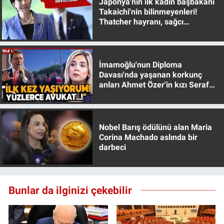
Japonya'nın ilk kadın başbakanı
Takaichi'nin bilinmeyenleri!
Thatcher hayranı, sağcı
muhafazakar
İmamoğlu'nun Diploma
Davası'nda yaşanan korkunç
anları Ahmet Özer'in kızı Seraf
Özer anlattı!
Nobel Barış ödülünü alan Maria
Corina Machado aslında bir
darbeci
Bunlar da ilginizi çekebilir