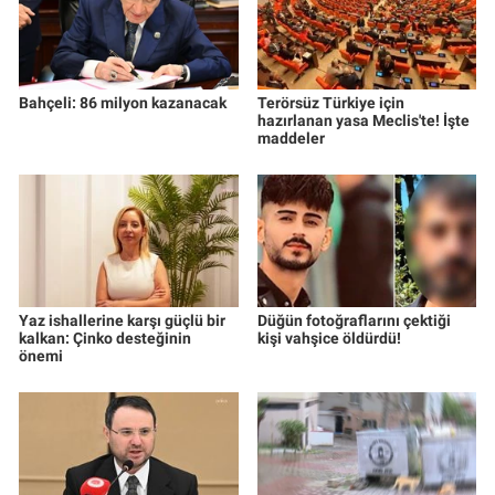
Bahçeli: 86 milyon kazanacak
Terörsüz Türkiye için
hazırlanan yasa Meclis'te! İşte
maddeler
Yaz ishallerine karşı güçlü bir
Düğün fotoğraflarını çektiği
kalkan: Çinko desteğinin
kişi vahşice öldürdü!
önemi