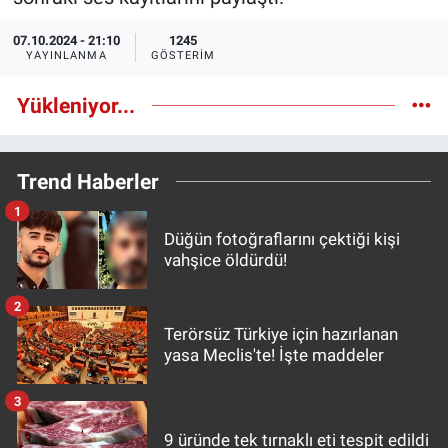
Ege'den Esintiler
İletişim
07.10.2024 - 21:10
1245
YAYINLANMA
GÖSTERIM
Eğitim
Yükleniyor...
Eğlence
Trend Haberler
Ekonomi
1
Düğün fotoğraflarını çektiği kişi
Forum
vahşice öldürdü!
Gerçeğin İzinde
2
Terörsüz Türkiye için hazırlanan
Gün Başlıyor
Paylaş
yasa Meclis'te! İşte maddeler
-
+
A
A
Gün Bitiyor
3
9 üründe tek tırnaklı eti tespit edildi
Gün Ortası