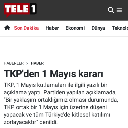
Anında Manşet
Son Dakika
Nöbetçi Eczaneler
Son Dakika
Haber
Ekonomi
Dünya
Teknolo
Başka Sohbetler
Haber
Hava Durumu
Belgesel
Ekonomi
Namaz Vakitleri
HABERLER
HABER
Bilim turu
Dünya
Trafik Durumu
TKP'den 1 Mayıs kararı
Bilim ve Teknoloji Evreni
Teknoloji
Süper Lig Puan Durumu ve Fikstür
TKP, 1 Mayıs kutlamaları ile ilgili yazılı bir
açıklama yaptı. Partiden yapılan açıklamada,
Doğa Konuşuyor
Sağlık
Tüm Manşetler
"Bir yaklaşım ortaklığımız olması durumunda,
TKP ortak bir 1 Mayıs için üzerine düşeni
Dünya
Spor
Son Dakika Haberleri
yapacak ve tüm Türkiye’de kitlesel katılımı
zorlayacaktır" denildi.
Ege Saati
Yayın Akışı
Haber Arşivi