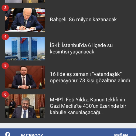
3
Bahçeli: 86 milyon kazanacak
4
İSKİ: İstanbul'da 6 ilçede su
kesintisi yaşanacak
5
16 ilde eş zamanlı “vatandaşlık”
operasyonu: 73 kişi gözaltına alındı
6
MHP’li Feti Yıldız: Kanun teklifinin
Gazi Meclis'te 430’un üzerinde bir
kabulle kanunlaşacağı
görülmektedir
FACEBOOK
BEĞEN