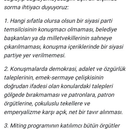
Nedir
sorma ihtiyacı duyuyoruz:
Popüler
1. Hangi sıfatla olursa olsun bir siyasi parti
temsilcisinin konuşmacı olmaması, belediye
Programlar
başkanları ya da milletvekillerinin sahneye
çıkarılmaması, konuşma içeriklerinde bir siyasi
Sağlık
partiye yer verilmemesi.
Spor
2. Konuşmalarda demokrasi, adalet ve özgürlük
Teknoloji
taleplerinin, emek-sermaye çelişkisinin
doğrudan ifadesi olan konulardaki talepleri
Türkiye'nin Geleceği
gölgede bırakmaması ve patronlara, patron
örgütlerine, çokuluslu tekellere ve
Türkiye'nin Gündemi
emperyalizme karşı açık, net bir tavır alınması.
Yerel Gündem
3. Miting programının katılımcı bütün örgütler