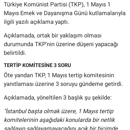
Türkiye Komünist Partisi (TKP), 1 Mayıs 1
Mayıs Emek ve Dayanışma Günü kutlamalarıyla
Gündem Özel
ilgili yazılı açıklama yaptı.
Günün görüntüsü
Açıklamada, ortak bir yaklaşım olması
Haber
durumunda TKP'nin üzerine düşeni yapacağı
belirtildi.
İlan
TERTİP KOMİTESİNE 3 SORU
Kimdir
Öte yandan TKP, 1 Mayıs tertip komitesinin
yanıtlaması üzerine 3 soruyu gündeme getirdi.
Koronavirüs
Açıklamada, yöneltilen 3 başlık şu şekilde:
Kültür Sanat
"İstanbul başta olmak üzere, 1 Mayıs tertip
Ne demişti
komitelerinin aşağıdaki konularda bir netlik
sağlayıp sağlayamayacağını açık bir biçimde