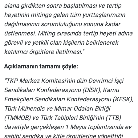
alana girdikten sonra başlatılması ve tertip
Yerel Yaşam
heyetinin mitinge gelen tüm yurttaşlarımızın
Canlı Yayın
dağılmasının sorumluluğunu sonuna kadar
üstlenmesi. Miting sırasında tertip heyeti adına
görevli ve yetkili olan kişilerin belirlenerek
katılımcı örgütlere iletilmesi."
Açıklamanın tamamı şöyle:
"TKP Merkez Komitesi'nin dün Devrimci İşçi
Sendikaları Konfederasyonu (DİSK), Kamu
Emekçileri Sendikaları Konfederasyonu (KESK),
Türk Mühendis ve Mimar Odaları Birliği
(TMMOB) ve Türk Tabipleri Birliği’nin (TTB)
davetiyle gerçekleşen 1 Mayıs toplantısında ev
sahibi sendika ve kitle örgütlerine yönelttiği