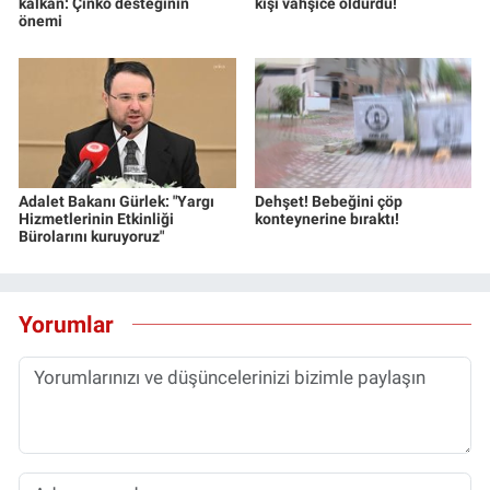
kalkan: Çinko desteğinin
kişi vahşice öldürdü!
önemi
Adalet Bakanı Gürlek: "Yargı
Dehşet! Bebeğini çöp
Hizmetlerinin Etkinliği
konteynerine bıraktı!
Bürolarını kuruyoruz"
Yorumlar