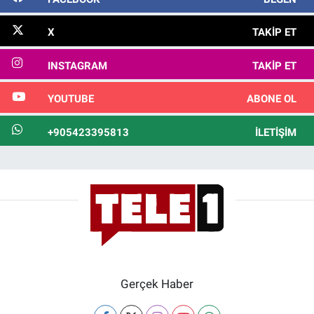
X
TAKIP ET
INSTAGRAM
TAKIP ET
YOUTUBE
ABONE OL
+905423395813
İLETIŞIM
Gerçek Haber