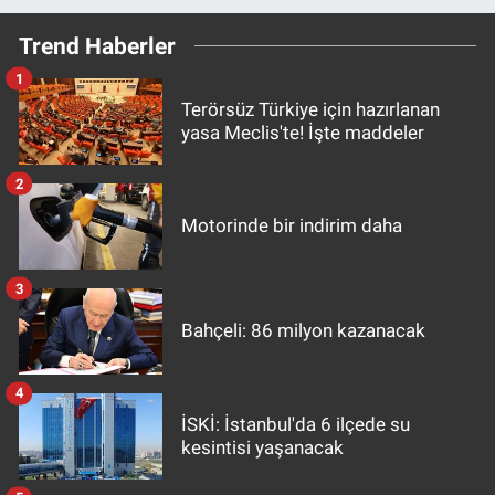
Trend Haberler
1
Terörsüz Türkiye için hazırlanan
yasa Meclis'te! İşte maddeler
2
Motorinde bir indirim daha
3
Bahçeli: 86 milyon kazanacak
4
İSKİ: İstanbul'da 6 ilçede su
kesintisi yaşanacak