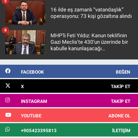
5
16 ilde eş zamanlı “vatandaşlık”
operasyonu: 73 kişi gözaltına alındı
6
MHP’li Feti Yıldız: Kanun teklifinin
Gazi Meclis'te 430’un üzerinde bir
kabulle kanunlaşacağı
görülmektedir
FACEBOOK
BEĞEN
X
TAKIP ET
INSTAGRAM
TAKIP ET
YOUTUBE
ABONE OL
+905423395813
İLETIŞIM