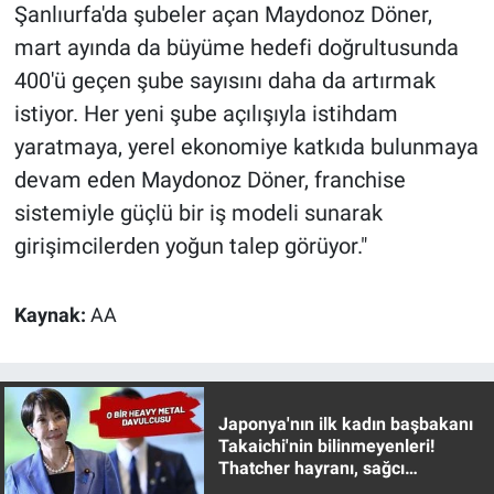
Şanlıurfa'da şubeler açan Maydonoz Döner,
Yerel Yaşam
mart ayında da büyüme hedefi doğrultusunda
Canlı Yayın
400'ü geçen şube sayısını daha da artırmak
istiyor. Her yeni şube açılışıyla istihdam
yaratmaya, yerel ekonomiye katkıda bulunmaya
devam eden Maydonoz Döner, franchise
sistemiyle güçlü bir iş modeli sunarak
girişimcilerden yoğun talep görüyor."
Kaynak:
AA
Japonya'nın ilk kadın başbakanı
Takaichi'nin bilinmeyenleri!
Thatcher hayranı, sağcı
muhafazakar