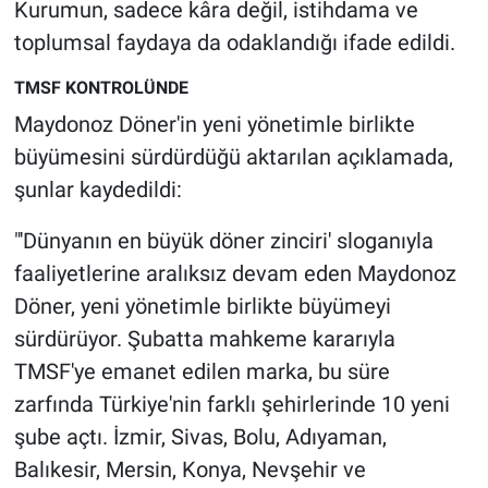
Nedir
Kurumun, sadece kâra değil, istihdama ve
toplumsal faydaya da odaklandığı ifade edildi.
Popüler
TMSF KONTROLÜNDE
Programlar
Maydonoz Döner'in yeni yönetimle birlikte
büyümesini sürdürdüğü aktarılan açıklamada,
Sağlık
şunlar kaydedildi:
Spor
"'Dünyanın en büyük döner zinciri' sloganıyla
faaliyetlerine aralıksız devam eden Maydonoz
Teknoloji
Döner, yeni yönetimle birlikte büyümeyi
sürdürüyor. Şubatta mahkeme kararıyla
Türkiye'nin Geleceği
TMSF'ye emanet edilen marka, bu süre
Türkiye'nin Gündemi
zarfında Türkiye'nin farklı şehirlerinde 10 yeni
şube açtı. İzmir, Sivas, Bolu, Adıyaman,
Yerel Gündem
Balıkesir, Mersin, Konya, Nevşehir ve