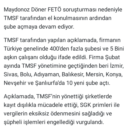
Maydonoz Döner FETÖ soruşturması nedeniyle
Gündem Özel
TMSF tarafından el konulmasının ardından
şube açmaya devam ediyor.
Günün görüntüsü
TMSF tarafından yapılan açıklamada, firmanın
Haber
Türkiye genelinde 400'den fazla şubesi ve 5 Bini
aşkın çalışanı olduğu ifade edildi. Firma Şubat
İlan
ayında TMSF yönetimine geçtiğinden beri İzmir,
Kimdir
Sivas, Bolu, Adıyaman, Balıkesir, Mersin, Konya,
Nevşehir ve Şanlıurfa’da 10 yeni şube açtı.
Koronavirüs
Açıklamada, TMSF’nin yönettiği şirketlerde
Kültür Sanat
kayıt dışılıkla mücadele ettiği, SGK primleri ile
vergilerin eksiksiz ödenmesini sağladığı ve
Ne demişti
şüpheli işlemleri engellediği vurgulandı.