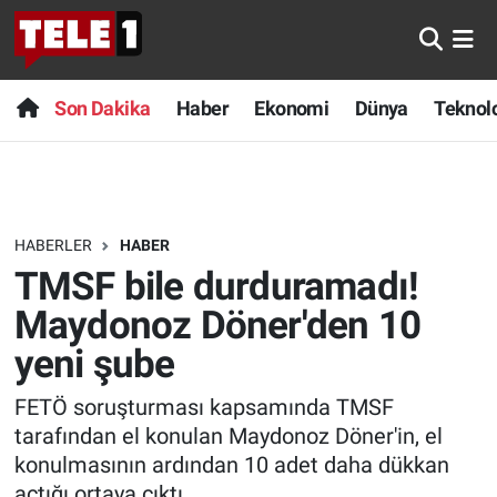
Anında Manşet
Son Dakika
Nöbetçi Eczaneler
Son Dakika
Haber
Ekonomi
Dünya
Teknolo
Başka Sohbetler
Haber
Hava Durumu
Belgesel
Ekonomi
Namaz Vakitleri
HABERLER
HABER
Bilim turu
Dünya
Trafik Durumu
TMSF bile durduramadı!
Bilim ve Teknoloji Evreni
Teknoloji
Süper Lig Puan Durumu ve Fikstür
Maydonoz Döner'den 10
yeni şube
Doğa Konuşuyor
Sağlık
Tüm Manşetler
FETÖ soruşturması kapsamında TMSF
Dünya
Spor
Son Dakika Haberleri
tarafından el konulan Maydonoz Döner'in, el
konulmasının ardından 10 adet daha dükkan
Ege Saati
Yayın Akışı
Haber Arşivi
açtığı ortaya çıktı