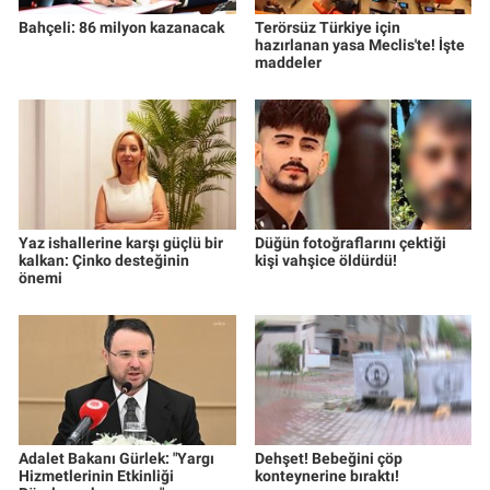
Bahçeli: 86 milyon kazanacak
Terörsüz Türkiye için
hazırlanan yasa Meclis'te! İşte
maddeler
Yaz ishallerine karşı güçlü bir
Düğün fotoğraflarını çektiği
kalkan: Çinko desteğinin
kişi vahşice öldürdü!
önemi
Adalet Bakanı Gürlek: "Yargı
Dehşet! Bebeğini çöp
Hizmetlerinin Etkinliği
konteynerine bıraktı!