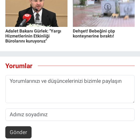
Adalet Bakanı Gürlek: "Yargı
Dehşet! Bebeğini çöp
Hizmetlerinin Etkinliği
konteynerine bıraktı!
Bürolarını kuruyoruz"
Yorumlar
Gönder