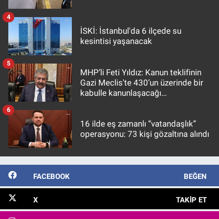
4
İSKİ: İstanbul'da 6 ilçede su
kesintisi yaşanacak
5
MHP’li Feti Yıldız: Kanun teklifinin
Gazi Meclis'te 430’un üzerinde bir
kabulle kanunlaşacağı
görülmektedir
6
16 ilde eş zamanlı “vatandaşlık”
operasyonu: 73 kişi gözaltına alındı
FACEBOOK
BEĞEN
X
TAKIP ET