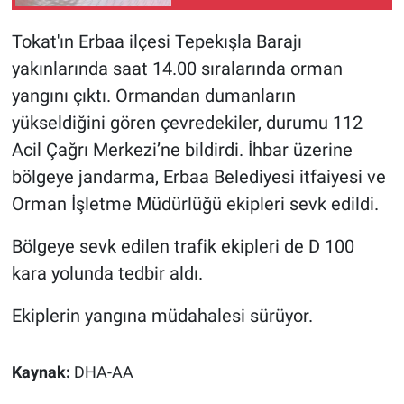
Tokat'ın Erbaa ilçesi Tepekışla Barajı
Gündem Özel
yakınlarında saat 14.00 sıralarında orman
Günün görüntüsü
yangını çıktı. Ormandan dumanların
yükseldiğini gören çevredekiler, durumu 112
Haber
Acil Çağrı Merkezi’ne bildirdi. İhbar üzerine
bölgeye jandarma, Erbaa Belediyesi itfaiyesi ve
İlan
Orman İşletme Müdürlüğü ekipleri sevk edildi.
Kimdir
Bölgeye sevk edilen trafik ekipleri de D 100
kara yolunda tedbir aldı.
Koronavirüs
Ekiplerin yangına müdahalesi sürüyor.
Kültür Sanat
Ne demişti
Kaynak:
DHA-AA