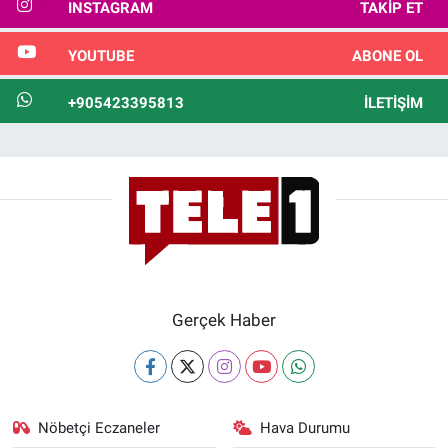
INSTAGRAM
TAKIP ET
YOUTUBE
ABONE OL
+905423395813
İLETIŞIM
Gerçek Haber
Nöbetçi Eczaneler
Hava Durumu