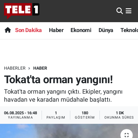
Anında Manşet
Son Dakika
Nöbetçi Eczaneler
Son Dakika
Haber
Ekonomi
Dünya
Teknolo
Başka Sohbetler
Haber
Hava Durumu
Belgesel
Ekonomi
Namaz Vakitleri
HABERLER
HABER
Bilim turu
Dünya
Trafik Durumu
Tokat'ta orman yangını!
Bilim ve Teknoloji Evreni
Teknoloji
Süper Lig Puan Durumu ve Fikstür
Tokat'ta orman yangını çıktı. Ekipler, yangını
havadan ve karadan müdahale başlattı.
Doğa Konuşuyor
Sağlık
Tüm Manşetler
06.08.2025 - 16:48
1
180
1 DK
Dünya
Spor
Son Dakika Haberleri
YAYINLANMA
PAYLAŞIM
GÖSTERIM
OKUNMA SÜRESI
Ege Saati
Yayın Akışı
Haber Arşivi