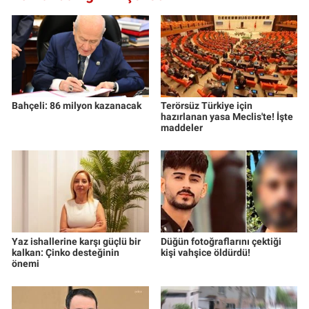
Yerel Yaşam
Canlı Yayın
Bahçeli: 86 milyon kazanacak
Terörsüz Türkiye için
hazırlanan yasa Meclis'te! İşte
maddeler
Yaz ishallerine karşı güçlü bir
Düğün fotoğraflarını çektiği
kalkan: Çinko desteğinin
kişi vahşice öldürdü!
önemi