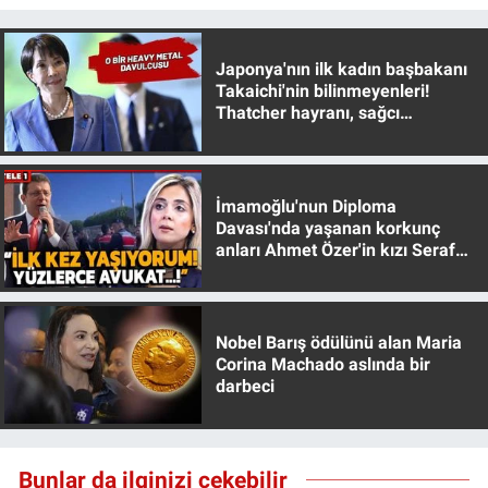
Nedir
Popüler
Japonya'nın ilk kadın başbakanı
Takaichi'nin bilinmeyenleri!
Thatcher hayranı, sağcı
Programlar
muhafazakar
Sağlık
İmamoğlu'nun Diploma
Davası'nda yaşanan korkunç
Spor
anları Ahmet Özer'in kızı Seraf
Özer anlattı!
Teknoloji
Türkiye'nin Geleceği
Nobel Barış ödülünü alan Maria
Corina Machado aslında bir
darbeci
Türkiye'nin Gündemi
Yerel Gündem
Bunlar da ilginizi çekebilir