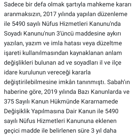
Sadece bir defa olmak şartıyla mahkeme kararı
aranmaksızın, 2017 yılında yapılan düzenleme
Gündem Özel
ile 5490 sayılı Nüfus Hizmetleri Kanunu'nda
Günün görüntüsü
Soyadı Kanunu'nun 3'üncü maddesine aykırı
yazılan, yazım ve imla hatası veya düzeltme
Haber
işareti kullanılmasından kaynaklanan anlam
İlan
değişlikleri bulunan ad ve soyadları il ve ilçe
idare kurulunun vereceği kararla
Kimdir
değiştirilebilmesine imkân tanınmıştı. Sabah’ın
haberine göre, 2019 yılında Bazı Kanunlarda ve
Koronavirüs
375 Sayılı Kanun Hükmünde Kararnamede
Kültür Sanat
Değişiklik Yapılmasına Dair Kanun ile 5490
sayılı Nüfus Hizmetleri Kanununa eklenen
Ne demişti
geçici madde ile belirlenen süre 3 yıl daha