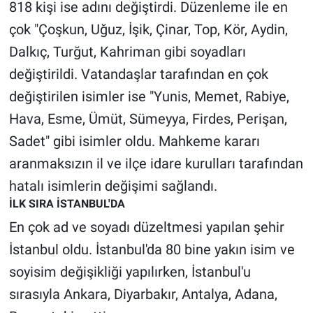
818 kişi ise adını değiştirdi. Düzenleme ile en
Yerel Yaşam
çok "Çoşkun, Uğuz, İşik, Çinar, Top, Kör, Aydin,
Canlı Yayın
Dalkıç, Turğut, Kahriman gibi soyadları
değiştirildi. Vatandaşlar tarafından en çok
değiştirilen isimler ise "Yunis, Memet, Rabiye,
Hava, Esme, Ümüt, Sümeyya, Firdes, Perişan,
Sadet" gibi isimler oldu. Mahkeme kararı
aranmaksızın il ve ilçe idare kurulları tarafından
hatalı isimlerin değişimi sağlandı.
İLK SIRA İSTANBUL'DA
En çok ad ve soyadı düzeltmesi yapılan şehir
İstanbul oldu. İstanbul'da 80 bine yakın isim ve
soyisim değişikliği yapılırken, İstanbul'u
sırasıyla Ankara, Diyarbakır, Antalya, Adana,