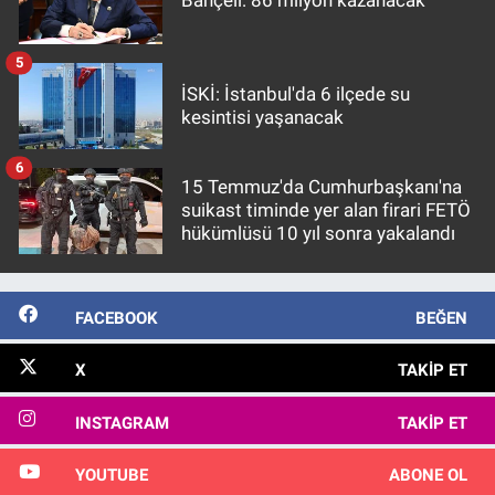
Bahçeli: 86 milyon kazanacak
5
İSKİ: İstanbul'da 6 ilçede su
kesintisi yaşanacak
6
15 Temmuz'da Cumhurbaşkanı'na
suikast timinde yer alan firari FETÖ
hükümlüsü 10 yıl sonra yakalandı
FACEBOOK
BEĞEN
X
TAKIP ET
INSTAGRAM
TAKIP ET
YOUTUBE
ABONE OL