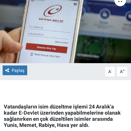
Ege'den Esintiler
İletişim
Eğitim
Eğlence
Ekonomi
Forum
Paylaş
-
+
A
A
Gerçeğin İzinde
Gün Başlıyor
Vatandaşların isim düzeltme işlemi 24 Aralık'a
kadar
E-Devlet
üzerinden yapabilmelerine olanak
Gün Bitiyor
sağlanırken en çok düzeltilen isimler arasında
Yunis, Memet, Rabiye, Hava yer aldı.
Gün Ortası