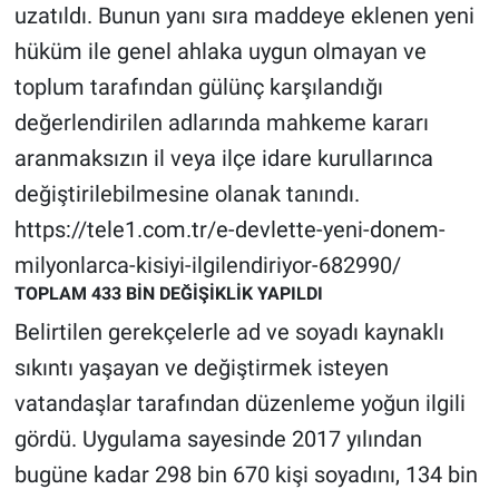
Nedir
uzatıldı. Bunun yanı sıra maddeye eklenen yeni
hüküm ile genel ahlaka uygun olmayan ve
Popüler
toplum tarafından gülünç karşılandığı
değerlendirilen adlarında mahkeme kararı
Programlar
aranmaksızın il veya ilçe idare kurullarınca
Sağlık
değiştirilebilmesine olanak tanındı.
https://tele1.com.tr/e-devlette-yeni-donem-
Spor
milyonlarca-kisiyi-ilgilendiriyor-682990/
Teknoloji
TOPLAM 433 BİN DEĞİŞİKLİK YAPILDI
Belirtilen gerekçelerle ad ve soyadı kaynaklı
Türkiye'nin Geleceği
sıkıntı yaşayan ve değiştirmek isteyen
vatandaşlar tarafından düzenleme yoğun ilgili
Türkiye'nin Gündemi
gördü. Uygulama sayesinde 2017 yılından
Yerel Gündem
bugüne kadar 298 bin 670 kişi soyadını, 134 bin