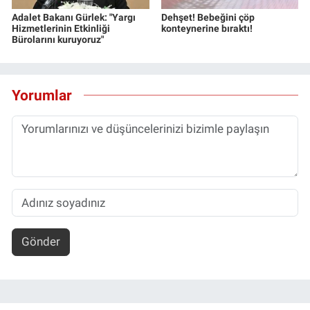
Adalet Bakanı Gürlek: "Yargı
Dehşet! Bebeğini çöp
Hizmetlerinin Etkinliği
konteynerine bıraktı!
Bürolarını kuruyoruz"
Yorumlar
Gönder