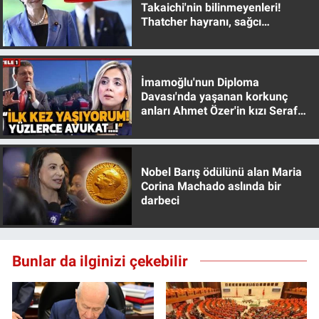
Takaichi'nin bilinmeyenleri!
Thatcher hayranı, sağcı
muhafazakar
İmamoğlu'nun Diploma
Davası'nda yaşanan korkunç
anları Ahmet Özer'in kızı Seraf
Özer anlattı!
Nobel Barış ödülünü alan Maria
Corina Machado aslında bir
darbeci
Bunlar da ilginizi çekebilir