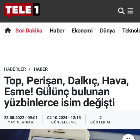
Anında Manşet
Son Dakika
Nöbetçi Eczaneler
Son Dakika
Haber
Ekonomi
Dünya
Teknolo
Başka Sohbetler
Haber
Hava Durumu
Belgesel
Ekonomi
Namaz Vakitleri
HABERLER
HABER
Bilim turu
Dünya
Trafik Durumu
Top, Perişan, Dalkıç, Hava,
Bilim ve Teknoloji Evreni
Teknoloji
Süper Lig Puan Durumu ve Fikstür
Esme! Gülünç bulunan
yüzbinlerce isim değişti
Doğa Konuşuyor
Sağlık
Tüm Manşetler
23.08.2022 - 09:01
02.10.2024 - 12:15
2
Dünya
Spor
Son Dakika Haberleri
YAYINLANMA
GÜNCELLEME
GÖSTERIM
Ege Saati
Yayın Akışı
Haber Arşivi