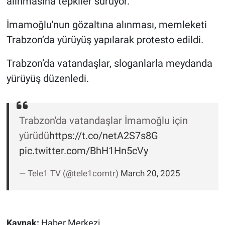
alınmasına tepkiler sürüyor.
Gündem Özel
İmamoğlu'nun gözaltına alınması, memleketi
Trabzon’da yürüyüş yapılarak protesto edildi.
Günün görüntüsü
Trabzon’da vatandaşlar, sloganlarla meydanda
Haber
yürüyüş düzenledi.
İlan
Trabzon'da vatandaşlar İmamoğlu için
Kimdir
yürüdü
https://t.co/netA2S7s8G
pic.twitter.com/BhH1Hn5cVy
Koronavirüs
— Tele1 TV (@tele1comtr)
March 20, 2025
Kültür Sanat
Ne demişti
Kaynak:
Haber Merkezi