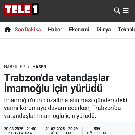
Anında Manşet
Son Dakika
Nöbetçi Eczaneler
Son Dakika
Haber
Ekonomi
Dünya
Teknolo
Başka Sohbetler
Haber
Hava Durumu
Belgesel
Ekonomi
Namaz Vakitleri
HABERLER
HABER
Bilim turu
Dünya
Trafik Durumu
Trabzon'da vatandaşlar
Bilim ve Teknoloji Evreni
Teknoloji
Süper Lig Puan Durumu ve Fikstür
İmamoğlu için yürüdü
İmamoğlu'nun gözaltına alınması gündemdeki
Doğa Konuşuyor
Sağlık
Tüm Manşetler
yerini korumaya devam ederken, Trabzon'da
Dünya
Spor
Son Dakika Haberleri
vatandaşlar İmamoğlu için yürüdü.
20.03.2025 - 21:50
21.03.2025 - 20:29
509
Ege Saati
Yayın Akışı
Haber Arşivi
YAYINLANMA
GÜNCELLEME
GÖSTERIM