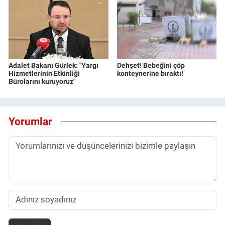
Adalet Bakanı Gürlek: "Yargı
Dehşet! Bebeğini çöp
Hizmetlerinin Etkinliği
konteynerine bıraktı!
Bürolarını kuruyoruz"
Yorumlar