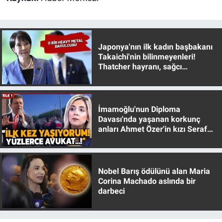
Nedir
Popüler
Japonya'nın ilk kadın başbakanı
Programlar
Takaichi'nin bilinmeyenleri!
Thatcher hayranı, sağcı
muhafazakar
Sağlık
Spor
İmamoğlu'nun Diploma
Davası'nda yaşanan korkunç
anları Ahmet Özer'in kızı Seraf
Teknoloji
Özer anlattı!
Türkiye'nin Geleceği
Nobel Barış ödülünü alan Maria
Türkiye'nin Gündemi
Corina Machado aslında bir
darbeci
Yerel Gündem