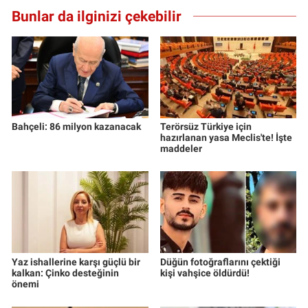
Yerel Yaşam
Bunlar da ilginizi çekebilir
Canlı Yayın
Bahçeli: 86 milyon kazanacak
Terörsüz Türkiye için
hazırlanan yasa Meclis'te! İşte
maddeler
Yaz ishallerine karşı güçlü bir
Düğün fotoğraflarını çektiği
kalkan: Çinko desteğinin
kişi vahşice öldürdü!
önemi