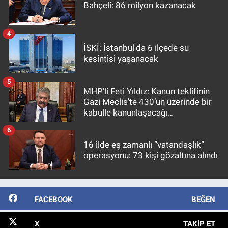
Bahçeli: 86 milyon kazanacak
4
İSKİ: İstanbul'da 6 ilçede su
kesintisi yaşanacak
5
MHP’li Feti Yıldız: Kanun teklifinin
Gazi Meclis'te 430’un üzerinde bir
kabulle kanunlaşacağı
görülmektedir
6
16 ilde eş zamanlı “vatandaşlık”
operasyonu: 73 kişi gözaltına alındı
FACEBOOK
BEĞEN
X
TAKIP ET