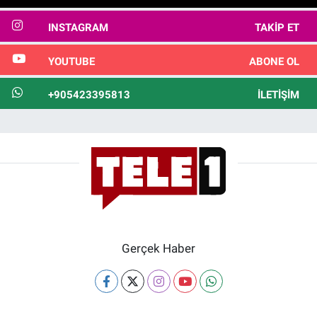
INSTAGRAM
TAKIP ET
YOUTUBE
ABONE OL
+905423395813
İLETIŞIM
Gerçek Haber