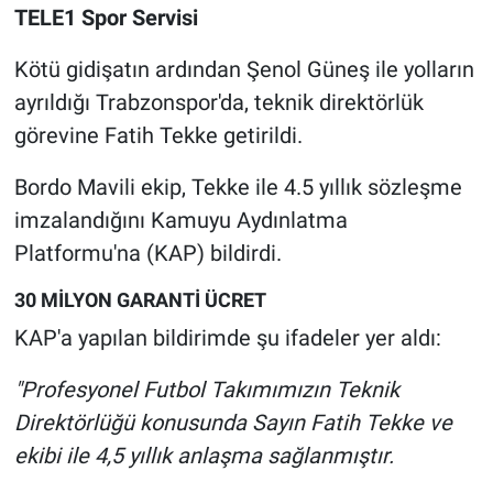
TELE1 Spor Servisi
Gündem Özel
Kötü gidişatın ardından Şenol Güneş ile yolların
ayrıldığı Trabzonspor'da, teknik direktörlük
Günün görüntüsü
görevine Fatih Tekke getirildi.
Haber
Bordo Mavili ekip, Tekke ile 4.5 yıllık sözleşme
imzalandığını Kamuyu Aydınlatma
İlan
Platformu'na (KAP) bildirdi.
Kimdir
30 MİLYON GARANTİ ÜCRET
Koronavirüs
KAP'a yapılan bildirimde şu ifadeler yer aldı:
"Profesyonel Futbol Takımımızın Teknik
Kültür Sanat
Direktörlüğü konusunda Sayın Fatih Tekke ve
Ne demişti
ekibi ile 4,5 yıllık anlaşma sağlanmıştır.