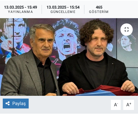
13.03.2025 - 15:49
13.03.2025 - 15:54
465
Ege'den Esintiler
İletişim
YAYINLANMA
GÜNCELLEME
GÖSTERIM
Eğitim
Eğlence
Ekonomi
Forum
Gerçeğin İzinde
Paylaş
-
+
A
A
Gün Başlıyor
Gün Bitiyor
Gün Ortası