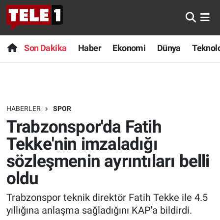
Anında Manşet
Son Dakika
Nöbetçi Eczaneler
Son Dakika
Haber
Ekonomi
Dünya
Teknolo
Başka Sohbetler
Haber
Hava Durumu
Belgesel
Ekonomi
Namaz Vakitleri
HABERLER
SPOR
Bilim turu
Dünya
Trafik Durumu
Trabzonspor'da Fatih
Bilim ve Teknoloji Evreni
Teknoloji
Süper Lig Puan Durumu ve Fikstür
Tekke'nin imzaladığı
sözleşmenin ayrıntıları belli
Doğa Konuşuyor
Sağlık
Tüm Manşetler
oldu
Dünya
Spor
Son Dakika Haberleri
Trabzonspor teknik direktör Fatih Tekke ile 4.5
yıllığına anlaşma sağladığını KAP'a bildirdi.
Ege Saati
Yayın Akışı
Haber Arşivi