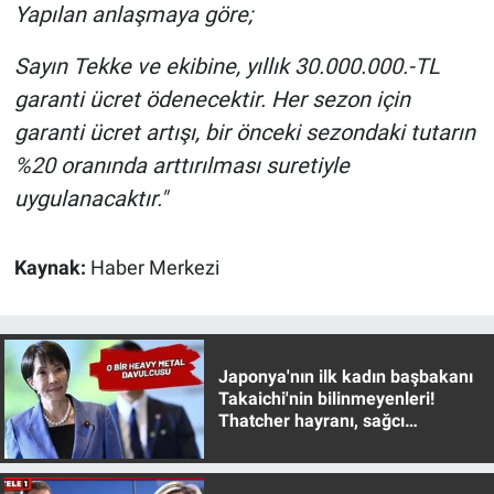
Nedir
Yapılan anlaşmaya göre;
Sayın Tekke ve ekibine, yıllık 30.000.000.-TL
Popüler
garanti ücret ödenecektir. Her sezon için
Programlar
garanti ücret artışı, bir önceki sezondaki tutarın
%20 oranında arttırılması suretiyle
Sağlık
uygulanacaktır."
Spor
Kaynak:
Haber Merkezi
Teknoloji
Türkiye'nin Geleceği
Japonya'nın ilk kadın başbakanı
Takaichi'nin bilinmeyenleri!
Türkiye'nin Gündemi
Thatcher hayranı, sağcı
muhafazakar
Yerel Gündem