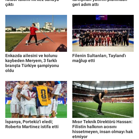
çıktı
geri adım attı
Enkazda ailesini ve kolunu
Filenin Sultanları, Tayland'ı
kaybeden Meryem, 3 farklı
mağlup etti
branşta Türkiye şampiyonu
oldu
İspanya, Portekiz'i eledi;
Mısır Teknik Direktörü Hassan:
Roberto Martinez istifa etti
Filistin halkının acısını
hissetmeyen, insan olmayı hak
etmiyor