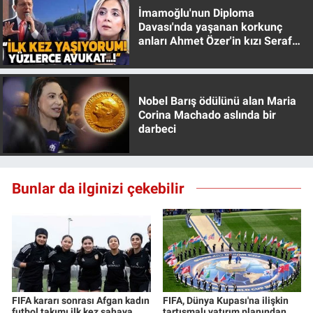
Yerel Yaşam
İmamoğlu'nun Diploma
Davası'nda yaşanan korkunç
anları Ahmet Özer'in kızı Seraf
Canlı Yayın
Özer anlattı!
Nobel Barış ödülünü alan Maria
Corina Machado aslında bir
darbeci
Bunlar da ilginizi çekebilir
FIFA kararı sonrası Afgan kadın
FIFA, Dünya Kupası'na ilişkin
futbol takımı ilk kez sahaya
tartışmalı yatırım planından