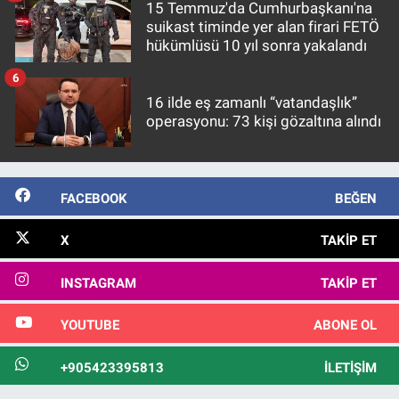
15 Temmuz'da Cumhurbaşkanı'na
suikast timinde yer alan firari FETÖ
hükümlüsü 10 yıl sonra yakalandı
6
16 ilde eş zamanlı “vatandaşlık”
operasyonu: 73 kişi gözaltına alındı
FACEBOOK
BEĞEN
X
TAKIP ET
INSTAGRAM
TAKIP ET
YOUTUBE
ABONE OL
+905423395813
İLETIŞIM