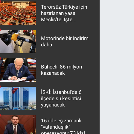
Terörsüz Türkiye için
hazırlanan yasa
Meclis'te! İşte
maddeler
Motorinde bir indirim
daha
Bahçeli: 86 milyon
kazanacak
İSKİ: İstanbul'da 6
ilçede su kesintisi
yaşanacak
16 ilde eş zamanlı
“vatandaşlık”
operasyonu: 73 kişi