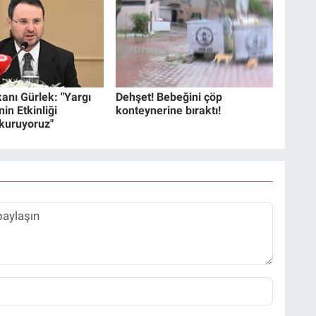
anı Gürlek: "Yargı
Dehşet! Bebeğini çöp
in Etkinliği
konteynerine bıraktı!
 kuruyoruz"