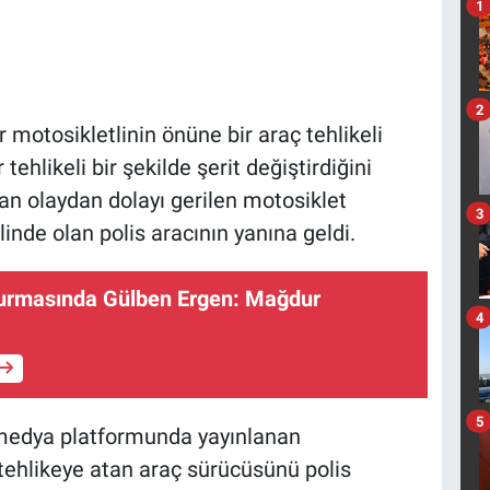
1
2
ir motosikletlinin önüne bir araç tehlikeli
tehlikeli bir şekilde şerit değiştirdiğini
nan olaydan dolayı gerilen motosiklet
3
inde olan polis aracının yanına geldi.
rmasında Gülben Ergen: Mağdur
4
5
 medya platformunda yayınlanan
 tehlikeye atan araç sürücüsünü polis