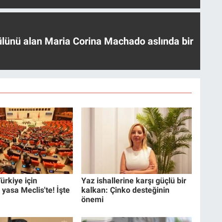
ülünü alan Maria Corina Machado aslında bir
ürkiye için
Yaz ishallerine karşı güçlü bir
 yasa Meclis'te! İşte
kalkan: Çinko desteğinin
önemi