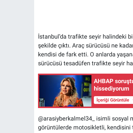
Gündem Özel
Günün görüntüsü
İstanbul’da trafikte seyir halindeki b
Haber
şekilde çıktı. Araç sürücüsü ne kadar 
kendisi de fark etti. O anlarda yaşa
İlan
sürücüsü tesadüfen trafikte seyir hal
Kimdir
AHBAP soruştu
hissediyorum
Koronavirüs
İçeriği Görüntüle
Kültür Sanat
@arasiyberkalmel34_ isimli sosyal
Ne demişti
görüntülerde motosikletli, kendisini