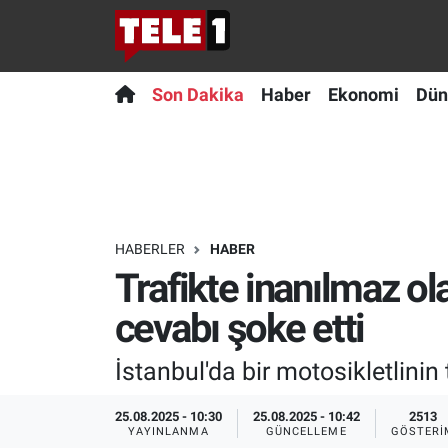
Anında Manşet
Son Dakika
Nöbetçi Eczaneler
Son Dakika
Haber
Ekonomi
Dün
Başka Sohbetler
Haber
Hava Durumu
Belgesel
Ekonomi
Namaz Vakitleri
Bilim turu
Dünya
Trafik Durumu
HABERLER
HABER
Trafikte inanılmaz ola
Bilim ve Teknoloji Evreni
Teknoloji
Süper Lig Puan Durumu ve Fikstür
cevabı şoke etti
Doğa Konuşuyor
Sağlık
Tüm Manşetler
İstanbul'da bir motosikletlini
Dünya
Spor
Son Dakika Haberleri
25.08.2025 - 10:30
25.08.2025 - 10:42
2513
Ege Saati
Yayın Akışı
Haber Arşivi
YAYINLANMA
GÜNCELLEME
GÖSTERI