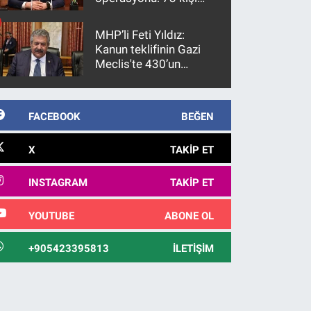
gözaltına alındı
MHP’li Feti Yıldız:
Kanun teklifinin Gazi
Meclis'te 430’un
üzerinde bir kabulle
kanunlaşacağı
görülmektedir
FACEBOOK
BEĞEN
X
TAKIP ET
INSTAGRAM
TAKIP ET
YOUTUBE
ABONE OL
+905423395813
İLETIŞIM