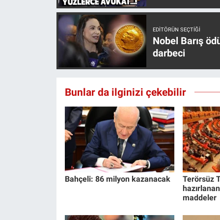
Yerel Yaşam
EDITÖRÜN SEÇTIĞI
Canlı Yayın
Nobel Barış öd
darbeci
Bunlar da ilginizi çekebilir
Bahçeli: 86 milyon kazanacak
Terörsüz T
hazırlanan
maddeler