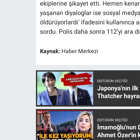
Nedir
ekiplerine şikayet etti. Hemen kenar
yaşanan diyaloglar ise sosyal medy
Popüler
öldürüyorlardı’ ifadesini kullanınca 
sordu. Polis daha sonra 112’yi ara di
Programlar
Sağlık
Kaynak:
Haber Merkezi
Spor
Teknoloji
EDITÖRÜN SEÇTIĞI
Japonya'nın ilk
Thatcher hayra
Türkiye'nin Geleceği
Türkiye'nin Gündemi
EDITÖRÜN SEÇTIĞI
İmamoğlu'nun D
Yerel Gündem
Ahmet Özer'in k