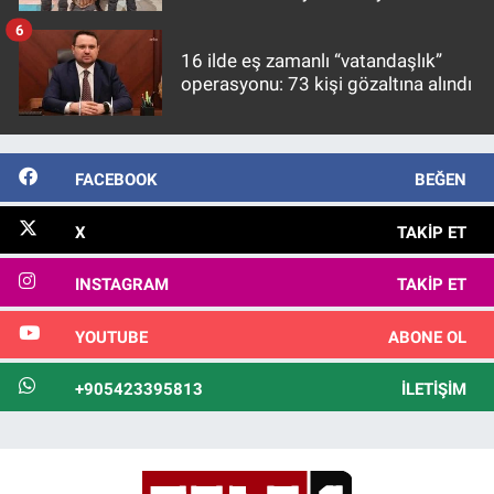
6
16 ilde eş zamanlı “vatandaşlık”
operasyonu: 73 kişi gözaltına alındı
FACEBOOK
BEĞEN
X
TAKIP ET
INSTAGRAM
TAKIP ET
YOUTUBE
ABONE OL
+905423395813
İLETIŞIM