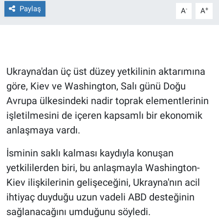
Paylaş
-
+
A
A
Gündem Özel
Günün görüntüsü
Ukrayna'dan üç üst düzey yetkilinin aktarımına
Haber
göre, Kiev ve Washington, Salı günü Doğu
İlan
Avrupa ülkesindeki nadir toprak elementlerinin
işletilmesini de içeren kapsamlı bir ekonomik
Kimdir
anlaşmaya vardı.
Koronavirüs
İsminin saklı kalması kaydıyla konuşan
yetkililerden biri, bu anlaşmayla Washington-
Kültür Sanat
Kiev ilişkilerinin gelişeceğini, Ukrayna'nın acil
ihtiyaç duyduğu uzun vadeli ABD desteğinin
Ne demişti
sağlanacağını umduğunu söyledi.