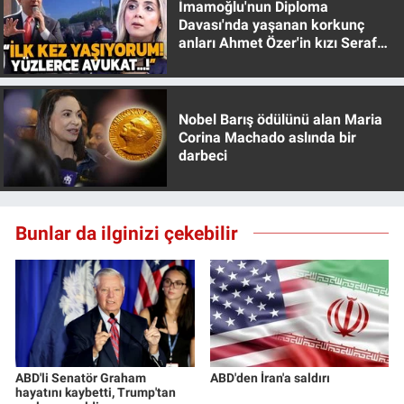
İmamoğlu'nun Diploma
Davası'nda yaşanan korkunç
anları Ahmet Özer'in kızı Seraf
Özer anlattı!
Nobel Barış ödülünü alan Maria
Corina Machado aslında bir
darbeci
Bunlar da ilginizi çekebilir
ABD'li Senatör Graham
ABD'den İran'a saldırı
hayatını kaybetti, Trump'tan