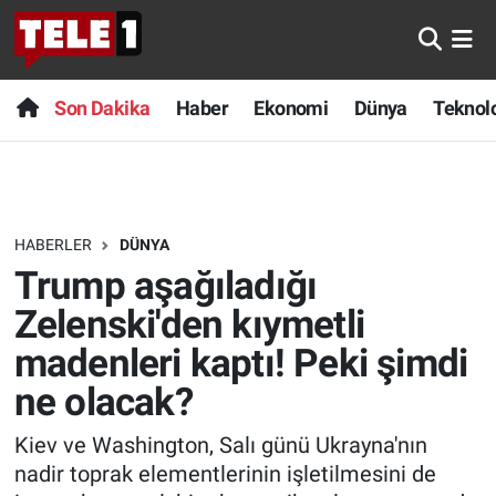
Anında Manşet
Son Dakika
Nöbetçi Eczaneler
Son Dakika
Haber
Ekonomi
Dünya
Teknolo
Başka Sohbetler
Haber
Hava Durumu
Belgesel
Ekonomi
Namaz Vakitleri
HABERLER
DÜNYA
Bilim turu
Dünya
Trafik Durumu
Trump aşağıladığı
Bilim ve Teknoloji Evreni
Teknoloji
Süper Lig Puan Durumu ve Fikstür
Zelenski'den kıymetli
madenleri kaptı! Peki şimdi
Doğa Konuşuyor
Sağlık
Tüm Manşetler
ne olacak?
Dünya
Spor
Son Dakika Haberleri
Kiev ve Washington, Salı günü Ukrayna'nın
nadir toprak elementlerinin işletilmesini de
Ege Saati
Yayın Akışı
Haber Arşivi