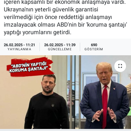
içeren kapsamlı bir ekonomik anlaşmaya vardı.
Ukrayna'nın yeterli güvenlik garantisi
Ege'den Esintiler
İletişim
verilmediği için önce reddettiği anlaşmayı
imzalayacak olması ABD'nin bir 'koruma şantajı'
Eğitim
yaptığı yorumlarını getirdi.
Eğlence
26.02.2025 - 11:21
26.02.2025 - 11:39
690
YAYINLANMA
GÜNCELLEME
GÖSTERIM
Ekonomi
Forum
Gerçeğin İzinde
Gün Başlıyor
Gün Bitiyor
Gün Ortası