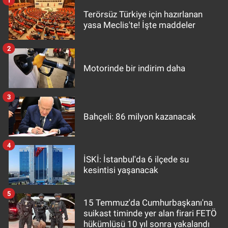
Terörsüz Türkiye için hazırlanan
yasa Meclis'te! İşte maddeler
2
Motorinde bir indirim daha
3
Bahçeli: 86 milyon kazanacak
4
İSKİ: İstanbul'da 6 ilçede su
kesintisi yaşanacak
5
15 Temmuz'da Cumhurbaşkanı'na
suikast timinde yer alan firari FETÖ
hükümlüsü 10 yıl sonra yakalandı