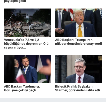
paylaşım geldi
Venezuela'da 7,5 ve 7,2
ABD Başkanı Trump: İran
büyüklüğünde depremler! Ölü
nükleer denetimlere onay verdi
sayısı artıyor...
ABD Başkan Yardımcısı:
Birleşik Krallık Başbakanı
Görüşme çok iyi geçti
Starmer, görevinden istifa etti