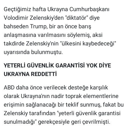
Nedir
Geçtiğimiz hafta Ukrayna Cumhurbaşkanı
Popüler
Volodimir Zelenskiy'den "diktatör" diye
bahseden Trump, bir an önce barış
Programlar
anlaşmasına varılmasını söylemiş, aksi
takdirde Zelenskiy'nin "ülkesini kaybedeceği"
Sağlık
uyarısında bulunmuştu.
Spor
YETERLİ GÜVENLİK GARANTİSİ YOK DİYE
UKRAYNA REDDETTİ
Teknoloji
ABD daha önce verilecek desteğe karşılık
Türkiye'nin Geleceği
olarak Ukrayna'nın nadir toprak elementlerine
Türkiye'nin Gündemi
erişimin sağlanacağı bir teklif sunmuş, fakat bu
Zelenskiy tarafından "yeterli güvenlik garantisi
Yerel Gündem
sunulmadığı" gerekçesiyle geri çevrilmişti.