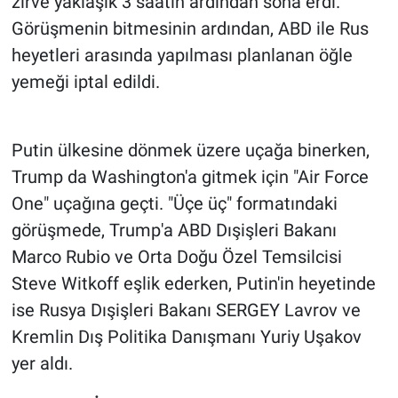
zirve yaklaşık 3 saatin ardından sona erdi.
Görüşmenin bitmesinin ardından, ABD ile Rus
Gündem Özel
heyetleri arasında yapılması planlanan öğle
yemeği iptal edildi.
Günün görüntüsü
Haber
Putin ülkesine dönmek üzere uçağa binerken,
Trump da Washington'a gitmek için "Air Force
İlan
One" uçağına geçti. "Üçe üç" formatındaki
Kimdir
görüşmede, Trump'a ABD Dışişleri Bakanı
Marco Rubio ve Orta Doğu Özel Temsilcisi
Koronavirüs
Steve Witkoff eşlik ederken, Putin'in heyetinde
ise Rusya Dışişleri Bakanı SERGEY Lavrov ve
Kültür Sanat
Kremlin Dış Politika Danışmanı Yuriy Uşakov
Ne demişti
yer aldı.