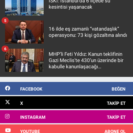
İSKİ: İstanbul'da 6 ilçede su
kesintisi yaşanacak
5
16 ilde eş zamanlı “vatandaşlık”
operasyonu: 73 kişi gözaltına alındı
6
MHP’li Feti Yıldız: Kanun teklifinin
Gazi Meclis'te 430’un üzerinde bir
kabulle kanunlaşacağı
görülmektedir
FACEBOOK
BEĞEN
X
TAKIP ET
INSTAGRAM
TAKIP ET
YOUTUBE
ABONE OL