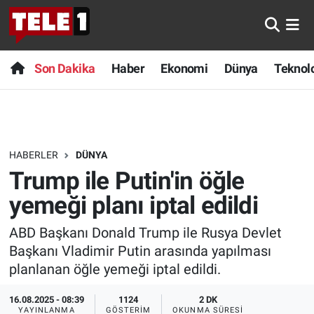
Anında Manşet
Son Dakika
Nöbetçi Eczaneler
Son Dakika
Haber
Ekonomi
Dünya
Teknolo
Başka Sohbetler
Haber
Hava Durumu
Belgesel
Ekonomi
Namaz Vakitleri
HABERLER
DÜNYA
Bilim turu
Dünya
Trafik Durumu
Trump ile Putin'in öğle
Bilim ve Teknoloji Evreni
Teknoloji
Süper Lig Puan Durumu ve Fikstür
yemeği planı iptal edildi
ABD Başkanı Donald Trump ile Rusya Devlet
Doğa Konuşuyor
Sağlık
Tüm Manşetler
Başkanı Vladimir Putin arasında yapılması
Dünya
Spor
Son Dakika Haberleri
planlanan öğle yemeği iptal edildi.
16.08.2025 - 08:39
1124
2 DK
Ege Saati
Yayın Akışı
Haber Arşivi
YAYINLANMA
GÖSTERIM
OKUNMA SÜRESI