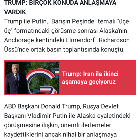
TRUMP: BİRÇOK KONUDA ANLAŞMAYA
Nedir
VARDIK
Popüler
Trump ile Putin, "Barışın Peşinde" temalı "üçe
üç" formatındaki görüşme sonrası Alaska'nın
Programlar
Anchorage kentindeki Elmendorf–Richardson
Üssü'nde ortak basın toplantısında konuştu.
Sağlık
Spor
Trump: İran ile ikinci
aşamaya geçiyoruz
Teknoloji
Türkiye'nin Geleceği
ABD Başkanı Donald Trump, Rusya Devlet
Türkiye'nin Gündemi
Başkanı Vladimir Putin ile Alaska eyaletindeki
görüşmesine ilişkin, önemli ilerlemeler
Yerel Gündem
kaydettiklerini ancak nihai bir anlaşmaya