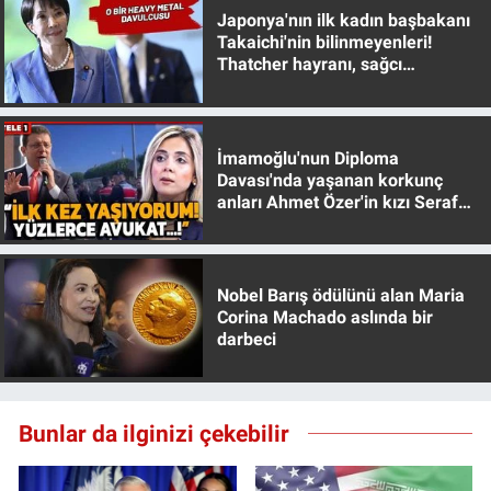
Japonya'nın ilk kadın başbakanı
Takaichi'nin bilinmeyenleri!
Thatcher hayranı, sağcı
muhafazakar
İmamoğlu'nun Diploma
Davası'nda yaşanan korkunç
anları Ahmet Özer'in kızı Seraf
Özer anlattı!
Nobel Barış ödülünü alan Maria
Corina Machado aslında bir
darbeci
Bunlar da ilginizi çekebilir