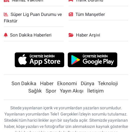
Namaz Vakitleri
Trafik Durumu
Süper Lig Puan Durumu ve
Tüm Manşetler
Fikstür
Son Dakika Haberleri
Haber Arşivi
Son Dakika
Haber
Ekonomi
Dünya
Teknoloji
Sağlık
Spor
Yayın Akışı
İletişim
Sitede yayınlanan içerik ve yorumlardan yazarları sorumludur.
Yayınlanan yorumlardan Tele1 Gerçekleri İzleyin sorumlu tutulamaz.
Sitedeki tüm harici linkler ayrı bir sayfada açılır. Sitemizde yayınlanan
haber, köşe yazıları ve fotoğraflar izin alınmaksızın kaynak gösterilse