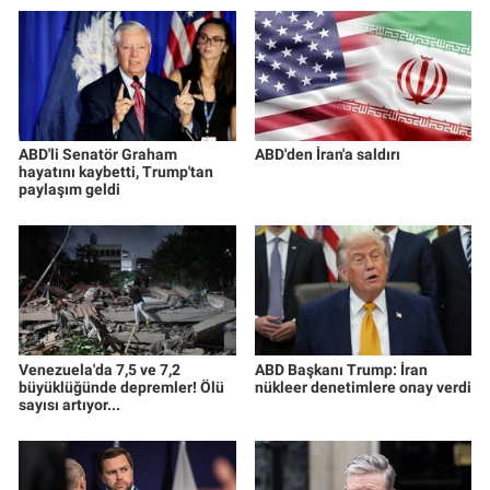
ABD'li Senatör Graham
ABD'den İran'a saldırı
hayatını kaybetti, Trump'tan
paylaşım geldi
Venezuela'da 7,5 ve 7,2
ABD Başkanı Trump: İran
büyüklüğünde depremler! Ölü
nükleer denetimlere onay verdi
sayısı artıyor...