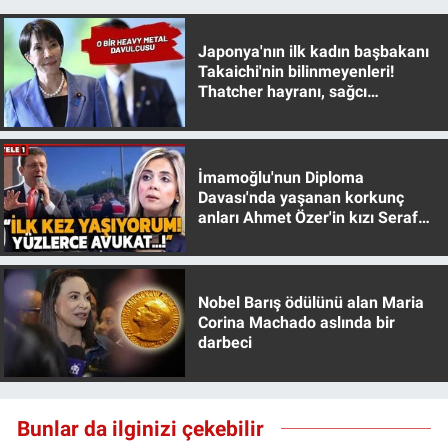
Japonya'nın ilk kadın başbakanı
Takaichi'nin bilinmeyenleri!
Thatcher hayranı, sağcı
muhafazakar
İmamoğlu'nun Diploma
Davası'nda yaşanan korkunç
anları Ahmet Özer'in kızı Seraf
Özer anlattı!
Nobel Barış ödülünü alan Maria
Corina Machado aslında bir
darbeci
Bunlar da ilginizi çekebilir