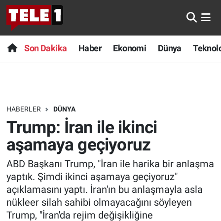
Anında Manşet
Son Dakika
Nöbetçi Eczaneler
Son Dakika
Haber
Ekonomi
Dünya
Teknolo
Başka Sohbetler
Haber
Hava Durumu
Belgesel
Ekonomi
Namaz Vakitleri
HABERLER
DÜNYA
Bilim turu
Dünya
Trafik Durumu
Trump: İran ile ikinci
Bilim ve Teknoloji Evreni
Teknoloji
Süper Lig Puan Durumu ve Fikstür
aşamaya geçiyoruz
ABD Başkanı Trump, "İran ile harika bir anlaşma
Doğa Konuşuyor
Sağlık
Tüm Manşetler
yaptık. Şimdi ikinci aşamaya geçiyoruz"
Dünya
Spor
Son Dakika Haberleri
açıklamasını yaptı. İran'ın bu anlaşmayla asla
nükleer silah sahibi olmayacağını söyleyen
Ege Saati
Yayın Akışı
Haber Arşivi
Trump, "İran'da rejim değişikliğine