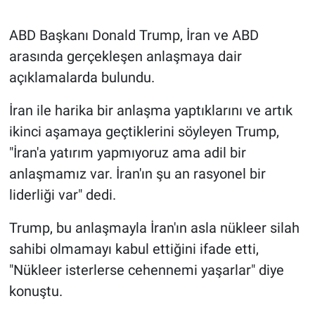
Gündem Özel
ABD Başkanı Donald Trump, İran ve ABD
arasında gerçekleşen anlaşmaya dair
Günün görüntüsü
açıklamalarda bulundu.
Haber
İran ile harika bir anlaşma yaptıklarını ve artık
ikinci aşamaya geçtiklerini söyleyen Trump,
İlan
"İran'a yatırım yapmıyoruz ama adil bir
anlaşmamız var. İran'ın şu an rasyonel bir
Kimdir
liderliği var" dedi.
Koronavirüs
Trump, bu anlaşmayla İran'ın asla nükleer silah
sahibi olmamayı kabul ettiğini ifade etti,
Kültür Sanat
"Nükleer isterlerse cehennemi yaşarlar" diye
Ne demişti
konuştu.