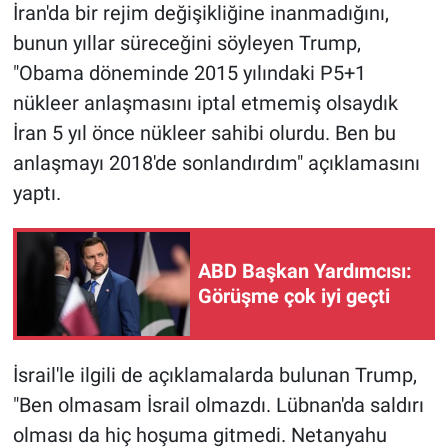
Nedir
İran'da bir rejim değişikliğine inanmadığını,
bunun yıllar süreceğini söyleyen Trump,
Popüler
"Obama döneminde 2015 yılındaki P5+1
nükleer anlaşmasını iptal etmemiş olsaydık
Programlar
İran 5 yıl önce nükleer sahibi olurdu. Ben bu
Sağlık
anlaşmayı 2018'de sonlandırdım" açıklamasını
yaptı.
Spor
Teknoloji
ABD Başkan Yardımcısı:
Görüşme çok iyi geçti
Türkiye'nin Geleceği
Türkiye'nin Gündemi
İsrail'le ilgili de açıklamalarda bulunan Trump,
"Ben olmasam İsrail olmazdı. Lübnan'da saldırı
Yerel Gündem
olması da hiç hoşuma gitmedi. Netanyahu