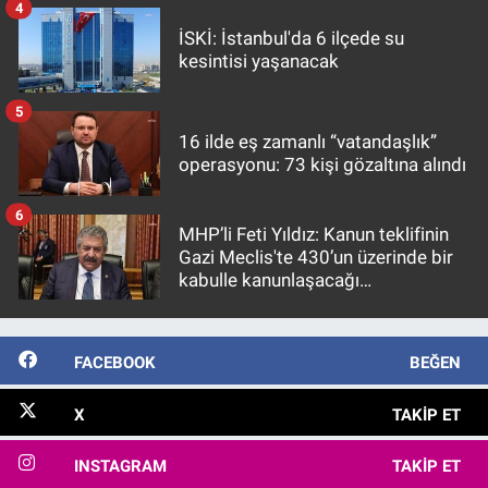
4
İSKİ: İstanbul'da 6 ilçede su
kesintisi yaşanacak
5
16 ilde eş zamanlı “vatandaşlık”
operasyonu: 73 kişi gözaltına alındı
6
MHP’li Feti Yıldız: Kanun teklifinin
Gazi Meclis'te 430’un üzerinde bir
kabulle kanunlaşacağı
görülmektedir
FACEBOOK
BEĞEN
X
TAKIP ET
INSTAGRAM
TAKIP ET