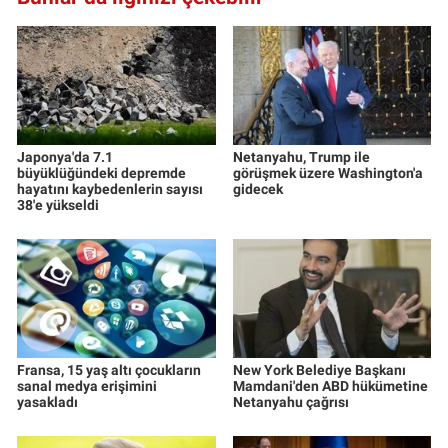
Yerel Yaşam
Canlı Yayın
Japonya'da 7.1
Netanyahu, Trump ile
büyüklüğündeki depremde
görüşmek üzere Washington'a
hayatını kaybedenlerin sayısı
gidecek
38'e yükseldi
Fransa, 15 yaş altı çocukların
New York Belediye Başkanı
sanal medya erişimini
Mamdani'den ABD hükümetine
yasakladı
Netanyahu çağrısı