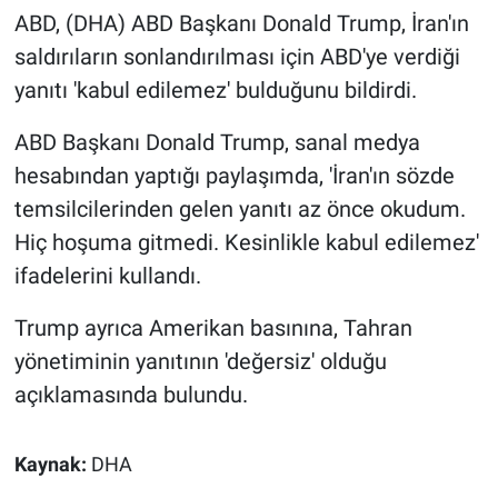
ABD, (DHA) ABD Başkanı Donald Trump, İran'ın
Gündem Özel
saldırıların sonlandırılması için ABD'ye verdiği
yanıtı 'kabul edilemez' bulduğunu bildirdi.
Günün görüntüsü
ABD Başkanı Donald Trump, sanal medya
Haber
hesabından yaptığı paylaşımda, 'İran'ın sözde
temsilcilerinden gelen yanıtı az önce okudum.
İlan
Hiç hoşuma gitmedi. Kesinlikle kabul edilemez'
ifadelerini kullandı.
Kimdir
Trump ayrıca Amerikan basınına, Tahran
Koronavirüs
yönetiminin yanıtının 'değersiz' olduğu
açıklamasında bulundu.
Kültür Sanat
Ne demişti
Kaynak:
DHA