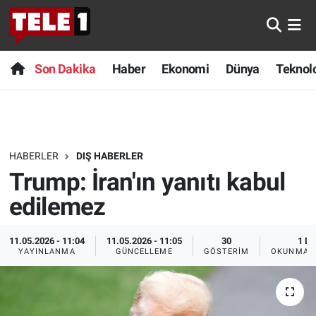
Anında Manşet
Son Dakika
Nöbetçi Eczaneler
Son Dakika
Haber
Ekonomi
Dünya
Teknolo
Başka Sohbetler
Haber
Hava Durumu
Belgesel
Ekonomi
Namaz Vakitleri
HABERLER
DIŞ HABERLER
Bilim turu
Dünya
Trafik Durumu
Trump: İran'ın yanıtı kabul
Bilim ve Teknoloji Evreni
Teknoloji
Süper Lig Puan Durumu ve Fikstür
edilemez
Doğa Konuşuyor
Sağlık
Tüm Manşetler
11.05.2026 - 11:04
11.05.2026 - 11:05
30
1 DK
YAYINLANMA
GÜNCELLEME
GÖSTERIM
OKUNMA S
Dünya
Spor
Son Dakika Haberleri
Ege Saati
Yayın Akışı
Haber Arşivi