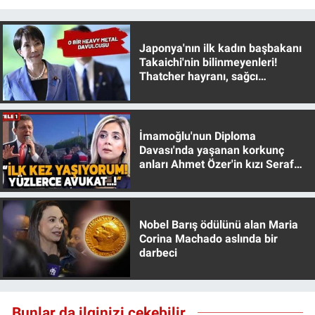
Nedir
Popüler
Japonya'nın ilk kadın başbakanı
Takaichi'nin bilinmeyenleri!
Thatcher hayranı, sağcı
Programlar
muhafazakar
Sağlık
İmamoğlu'nun Diploma
Spor
Davası'nda yaşanan korkunç
anları Ahmet Özer'in kızı Seraf
Özer anlattı!
Teknoloji
Türkiye'nin Geleceği
Nobel Barış ödülünü alan Maria
Corina Machado aslında bir
darbeci
Türkiye'nin Gündemi
Yerel Gündem
Bunlar da ilginizi çekebilir