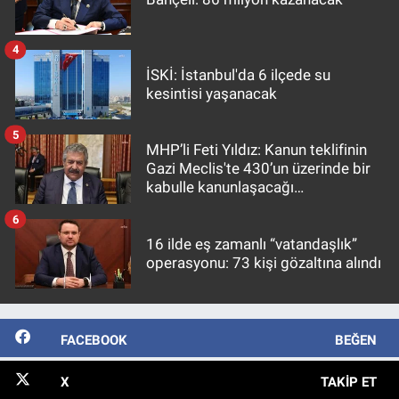
4
İSKİ: İstanbul'da 6 ilçede su
kesintisi yaşanacak
5
MHP’li Feti Yıldız: Kanun teklifinin
Gazi Meclis'te 430’un üzerinde bir
kabulle kanunlaşacağı
görülmektedir
6
16 ilde eş zamanlı “vatandaşlık”
operasyonu: 73 kişi gözaltına alındı
FACEBOOK
BEĞEN
X
TAKIP ET