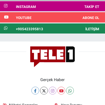
INSTAGRAM
TAKIP ET
YOUTUBE
ABONE OL
+905423395813
İLETIŞIM
Gerçek Haber