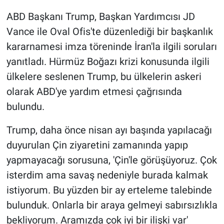
ABD Başkanı Trump, Başkan Yardımcısı JD
Gündem Özel
Vance ile Oval Ofis'te düzenlediği bir başkanlık
kararnamesi imza töreninde İran'la ilgili soruları
Günün görüntüsü
yanıtladı. Hürmüz Boğazı krizi konusunda ilgili
Haber
ülkelere seslenen Trump, bu ülkelerin askeri
olarak ABD'ye yardım etmesi çağrısında
İlan
bulundu.
Kimdir
Trump, daha önce nisan ayı başında yapılacağı
duyurulan Çin ziyaretini zamanında yapıp
Koronavirüs
yapmayacağı sorusuna, 'Çin'le görüşüyoruz. Çok
isterdim ama savaş nedeniyle burada kalmak
Kültür Sanat
istiyorum. Bu yüzden bir ay erteleme talebinde
Ne demişti
bulunduk. Onlarla bir araya gelmeyi sabırsızlıkla
bekliyorum. Aramızda çok iyi bir ilişki var'