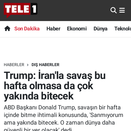
Anında Manşet
Son Dakika
Nöbetçi Eczaneler
Son Dakika
Haber
Ekonomi
Dünya
Teknolo
Başka Sohbetler
Haber
Hava Durumu
Belgesel
Ekonomi
Namaz Vakitleri
HABERLER
DIŞ HABERLER
Bilim turu
Dünya
Trafik Durumu
Trump: İran'la savaş bu
Bilim ve Teknoloji Evreni
Teknoloji
Süper Lig Puan Durumu ve Fikstür
hafta olmasa da çok
yakında bitecek
Doğa Konuşuyor
Sağlık
Tüm Manşetler
ABD Başkanı Donald Trump, savaşın bir hafta
Dünya
Spor
Son Dakika Haberleri
içinde bitme ihtimali konusunda, 'Sanmıyorum
ama yakında bitecek. O zaman dünya daha
Ege Saati
Yayın Akışı
Haber Arşivi
güvenli bir yer olacak' dedi.