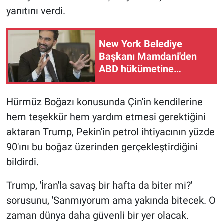
Nedir
yanıtını verdi.
Popüler
New York Belediye
Programlar
Başkanı Mamdani'den
ABD hükümetine
Sağlık
Netanyahu çağrısı
Hürmüz Boğazı konusunda Çin'in kendilerine
Spor
hem teşekkür hem yardım etmesi gerektiğini
Teknoloji
aktaran Trump, Pekin'in petrol ihtiyacının yüzde
90'ını bu boğaz üzerinden gerçekleştirdiğini
Türkiye'nin Geleceği
bildirdi.
Türkiye'nin Gündemi
Trump, 'İran'la savaş bir hafta da biter mi?'
sorusunu, 'Sanmıyorum ama yakında bitecek. O
Yerel Gündem
zaman dünya daha güvenli bir yer olacak.