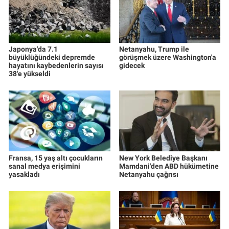
Japonya'da 7.1
Netanyahu, Trump ile
büyüklüğündeki depremde
görüşmek üzere Washington'a
hayatını kaybedenlerin sayısı
gidecek
38'e yükseldi
Fransa, 15 yaş altı çocukların
New York Belediye Başkanı
sanal medya erişimini
Mamdani'den ABD hükümetine
yasakladı
Netanyahu çağrısı