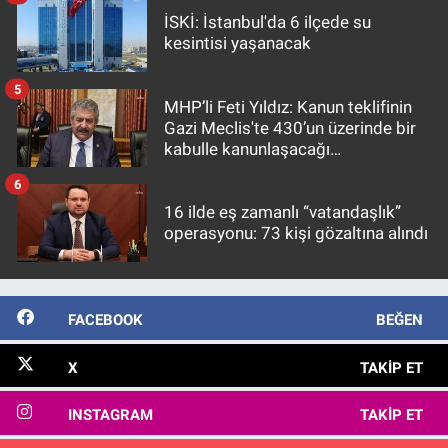
İSKİ: İstanbul'da 6 ilçede su
kesintisi yaşanacak
5
MHP’li Feti Yıldız: Kanun teklifinin
Gazi Meclis'te 430’un üzerinde bir
kabulle kanunlaşacağı
görülmektedir
6
16 ilde eş zamanlı “vatandaşlık”
operasyonu: 73 kişi gözaltına alındı
FACEBOOK
BEĞEN
X
TAKIP ET
INSTAGRAM
TAKIP ET