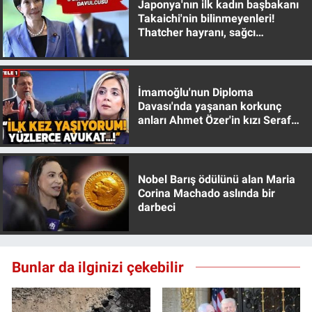
Japonya'nın ilk kadın başbakanı
Takaichi'nin bilinmeyenleri!
Thatcher hayranı, sağcı
muhafazakar
İmamoğlu'nun Diploma
Davası'nda yaşanan korkunç
anları Ahmet Özer'in kızı Seraf
Özer anlattı!
Nobel Barış ödülünü alan Maria
Corina Machado aslında bir
darbeci
Bunlar da ilginizi çekebilir