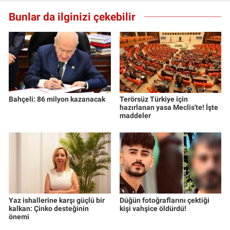
Bunlar da ilginizi çekebilir
Bahçeli: 86 milyon kazanacak
Terörsüz Türkiye için
hazırlanan yasa Meclis'te! İşte
maddeler
Yaz ishallerine karşı güçlü bir
Düğün fotoğraflarını çektiği
kalkan: Çinko desteğinin
kişi vahşice öldürdü!
önemi