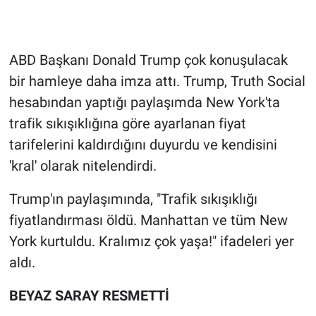
Gündem Özel
ABD Başkanı Donald Trump çok konuşulacak
Günün görüntüsü
bir hamleye daha imza attı. Trump, Truth Social
hesabından yaptığı paylaşımda New York'ta
Haber
trafik sıkışıklığına göre ayarlanan fiyat
İlan
tarifelerini kaldırdığını duyurdu ve kendisini
'kral' olarak nitelendirdi.
Kimdir
Trump'ın paylaşımında, "Trafik sıkışıklığı
Koronavirüs
fiyatlandırması öldü. Manhattan ve tüm New
York kurtuldu. Kralımız çok yaşa!" ifadeleri yer
Kültür Sanat
aldı.
Ne demişti
BEYAZ SARAY RESMETTİ