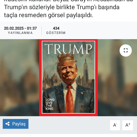
Trump'ın sözleriyle birlikte Trump'ı başında
Ege'den Esintiler
İletişim
taçla resmeden görsel paylaşıldı.
Eğitim
20.02.2025 - 01:37
434
YAYINLANMA
GÖSTERIM
Eğlence
Ekonomi
Forum
Gerçeğin İzinde
Gün Başlıyor
Gün Bitiyor
Paylaş
-
+
A
A
Gün Ortası