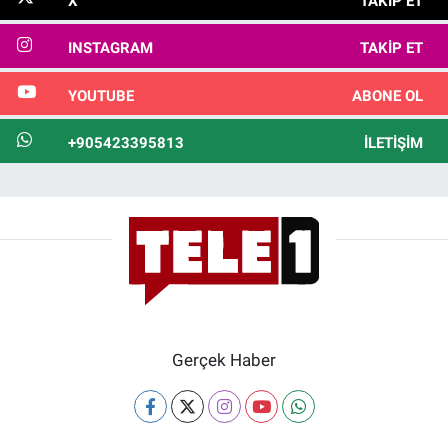
X
TAKIP ET
INSTAGRAM
TAKIP ET
YOUTUBE
ABONE OL
+905423395813
İLETIŞIM
Gerçek Haber