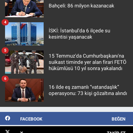
Bahçeli: 86 milyon kazanacak
4
İSKİ: İstanbul'da 6 ilçede su
kesintisi yaşanacak
5
15 Temmuz'da Cumhurbaşkanı'na
suikast timinde yer alan firari FETÖ
hükümlüsü 10 yıl sonra yakalandı
6
16 ilde eş zamanlı “vatandaşlık”
operasyonu: 73 kişi gözaltına alındı
FACEBOOK
BEĞEN