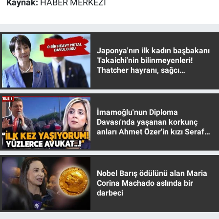
Kaynak:
HABER MERKEZİ
Yerel Yaşam
Canlı Yayın
Japonya'nın ilk kadın başbakanı
Takaichi'nin bilinmeyenleri!
Thatcher hayranı, sağcı
muhafazakar
İmamoğlu'nun Diploma
Davası'nda yaşanan korkunç
anları Ahmet Özer'in kızı Seraf
Özer anlattı!
Nobel Barış ödülünü alan Maria
Corina Machado aslında bir
darbeci