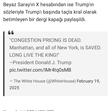
Nedir
Beyaz Saray'ın X hesabından ise Trump'ın
sözleriyle Trump'ı başında taçla kral olarak
Popüler
betimleyen bir dergi kapağı paylaşıldı.
Programlar
Sağlık
"CONGESTION PRICING IS DEAD.
Manhattan, and all of New York, is SAVED.
Spor
LONG LIVE THE KING!"
–President Donald J. Trump
Teknoloji
pic.twitter.com/IMr4tq0sMB
Türkiye'nin Geleceği
— The White House (@WhiteHouse)
February 19,
2025
Türkiye'nin Gündemi
Yerel Gündem