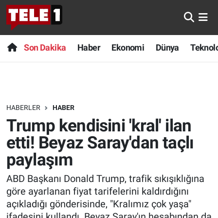
Anında Manşet
Son Dakika
Nöbetçi Eczaneler
Son Dakika
Haber
Ekonomi
Dünya
Teknolo
Başka Sohbetler
Haber
Hava Durumu
Belgesel
Ekonomi
Namaz Vakitleri
HABERLER
HABER
Bilim turu
Dünya
Trafik Durumu
Trump kendisini 'kral' ilan
Bilim ve Teknoloji Evreni
Teknoloji
Süper Lig Puan Durumu ve Fikstür
etti! Beyaz Saray'dan taçlı
paylaşım
Doğa Konuşuyor
Sağlık
Tüm Manşetler
ABD Başkanı Donald Trump, trafik sıkışıklığına
Dünya
Spor
Son Dakika Haberleri
göre ayarlanan fiyat tarifelerini kaldırdığını
açıkladığı gönderisinde, "Kralımız çok yaşa"
Ege Saati
Yayın Akışı
Haber Arşivi
ifadesini kullandı. Beyaz Saray'ın hesabından da