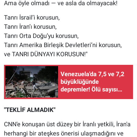
Ama öyle olmadı — ve asla da olmayacak!
Tanrı İsrail’i korusun,
Tanrı İran’ı korusun,
Tanrı Orta Doğu’yu korusun,
Tanrı Amerika Birleşik Devletleri’ni korusun,
ve TANRI DÜNYAYI KORUSUN!"
Venezuela'da 7,5 ve 7,2
büyüklüğünde
depremler! Ölü sayısı
artıyor...
"TEKLİF ALMADIK"
CNN'e konuşan üst düzey bir İranlı yetkili, İran'a
herhangi bir ateşkes önerisi ulaşmadığını ve