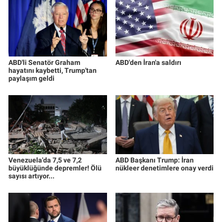
ABD'li Senatör Graham
ABD'den İran'a saldırı
hayatını kaybetti, Trump'tan
paylaşım geldi
Venezuela'da 7,5 ve 7,2
ABD Başkanı Trump: İran
büyüklüğünde depremler! Ölü
nükleer denetimlere onay verdi
sayısı artıyor...