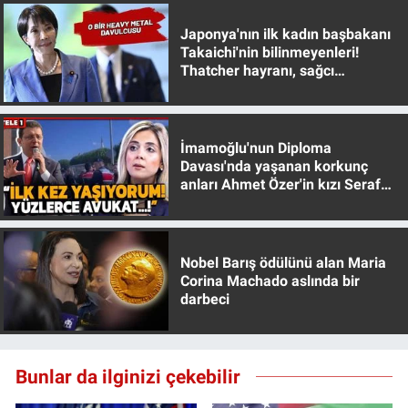
Japonya'nın ilk kadın başbakanı
Takaichi'nin bilinmeyenleri!
Thatcher hayranı, sağcı
muhafazakar
İmamoğlu'nun Diploma
Davası'nda yaşanan korkunç
anları Ahmet Özer'in kızı Seraf
Özer anlattı!
Nobel Barış ödülünü alan Maria
Corina Machado aslında bir
darbeci
Bunlar da ilginizi çekebilir