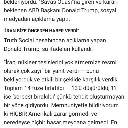
bekleniyordu. "Savaş Odası"na giren ve kararı
Nedir
beklenen ABD Başkanı Donald Trump, sosyal
Popüler
medyadan açıklama yaptı.
"İRAN BİZE ÖNCEDEN HABER VERDİ"
Programlar
Truth Social hesabından açıklama yapan
Sağlık
Donald Trump, şu ifadeleri kullandı:
Spor
“İran, nükleer tesislerini yok etmemize resmi
olarak çok zayıf bir yanıt verdi — bunu
Teknoloji
bekliyorduk ve etkili bir şekilde karşılık verdik.
Toplam 14 füze fırlatıldı — 13'ü düşürüldü, 1’i
Türkiye'nin Geleceği
ise ‘serbest bırakıldı’ çünkü tehdit oluşturmayan
Türkiye'nin Gündemi
bir yöne gidiyordu. Memnuniyetle bildiriyorum
ki HİÇBİR Amerikalı zarar görmedi ve
Yerel Gündem
neredeyse hiçbir hasar meydana gelmedi. En