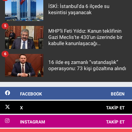
İSKİ: İstanbul'da 6 ilçede su
kesintisi yaşanacak
5
MHP’li Feti Yıldız: Kanun teklifinin
Gazi Meclis'te 430’un üzerinde bir
kabulle kanunlaşacağı
görülmektedir
6
16 ilde eş zamanlı “vatandaşlık”
operasyonu: 73 kişi gözaltına alındı
FACEBOOK
BEĞEN
X
TAKIP ET
INSTAGRAM
TAKIP ET