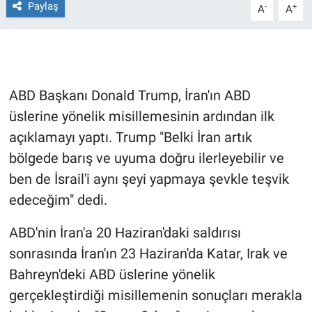
Paylaş
-
+
A
A
Gündem Özel
Günün görüntüsü
ABD Başkanı Donald Trump, İran'ın ABD
Haber
üslerine yönelik misillemesinin ardından ilk
açıklamayı yaptı. Trump "Belki İran artık
İlan
bölgede barış ve uyuma doğru ilerleyebilir ve
Kimdir
ben de İsrail'i aynı şeyi yapmaya şevkle teşvik
edeceğim" dedi.
Koronavirüs
ABD'nin İran'a 20 Haziran'daki saldırısı
Kültür Sanat
sonrasında İran'ın 23 Haziran'da Katar, Irak ve
Bahreyn'deki ABD üslerine yönelik
Ne demişti
gerçekleştirdiği misillemenin sonuçları merakla