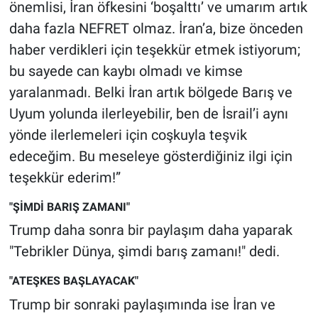
önemlisi, İran öfkesini ‘boşalttı’ ve umarım artık
Yerel Yaşam
daha fazla NEFRET olmaz. İran’a, bize önceden
haber verdikleri için teşekkür etmek istiyorum;
Canlı Yayın
bu sayede can kaybı olmadı ve kimse
yaralanmadı. Belki İran artık bölgede Barış ve
Uyum yolunda ilerleyebilir, ben de İsrail’i aynı
yönde ilerlemeleri için coşkuyla teşvik
edeceğim. Bu meseleye gösterdiğiniz ilgi için
teşekkür ederim!”
"ŞİMDİ BARIŞ ZAMANI"
Trump daha sonra bir paylaşım daha yaparak
"Tebrikler Dünya, şimdi barış zamanı!" dedi.
"ATEŞKES BAŞLAYACAK"
Trump bir sonraki paylaşımında ise İran ve