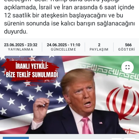
açıklamada, İsrail ve İran arasında 6 saat içinde
Ege'den Esintiler
İletişim
12 saatlik bir ateşkesin başlayacağını ve bu
sürenin sonunda ise kalıcı barışın sağlanacağını
Eğitim
duyurdu.
Eğlence
23.06.2025 - 23:32
24.06.2025 - 11:10
2
566
YAYINLANMA
GÜNCELLEME
PAYLAŞIM
GÖSTERIM
Ekonomi
Forum
Gerçeğin İzinde
Gün Başlıyor
Gün Bitiyor
Gün Ortası