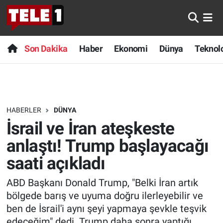
Anında Manşet
Son Dakika
Nöbetçi Eczaneler
Son Dakika
Haber
Ekonomi
Dünya
Teknolo
Başka Sohbetler
Haber
Hava Durumu
Belgesel
Ekonomi
Namaz Vakitleri
HABERLER
DÜNYA
Bilim turu
Dünya
Trafik Durumu
İsrail ve İran ateşkeste
Bilim ve Teknoloji Evreni
Teknoloji
Süper Lig Puan Durumu ve Fikstür
anlaştı! Trump başlayacağı
saati açıkladı
Doğa Konuşuyor
Sağlık
Tüm Manşetler
ABD Başkanı Donald Trump, "Belki İran artık
Dünya
Spor
Son Dakika Haberleri
bölgede barış ve uyuma doğru ilerleyebilir ve
ben de İsrail'i aynı şeyi yapmaya şevkle teşvik
Ege Saati
Yayın Akışı
Haber Arşivi
edeceğim" dedi. Trump daha sonra yaptığı