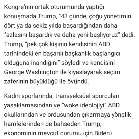
Nedir
Kongre'nin ortak oturumunda yaptığı
konuşmada Trump, “43 günde, çoğu yönetimin
Popüler
dört ya da sekiz yılda başardığından daha
Programlar
fazlasını başardık ve daha yeni başlıyoruz” dedi.
Trump, “pek çok kişinin kendisinin ABD
Sağlık
tarihindeki en başarılı başkanlık başlangıcı
olduğuna inandığını” söyledi ve kendisini
Spor
George Washington ile kıyaslayarak seçim
zaferinin büyüklüğü ile övündü.
Teknoloji
Kadın sporlarında, transseksüel sporcuları
Türkiye'nin Geleceği
yasaklamasından ve “woke ideolojiyi” ABD
Türkiye'nin Gündemi
okullarından ve ordusundan çıkarmaya yönelik
hamlelerinden de bahseden Trump,
Yerel Gündem
ekonominin mevcut durumu için Biden'ı