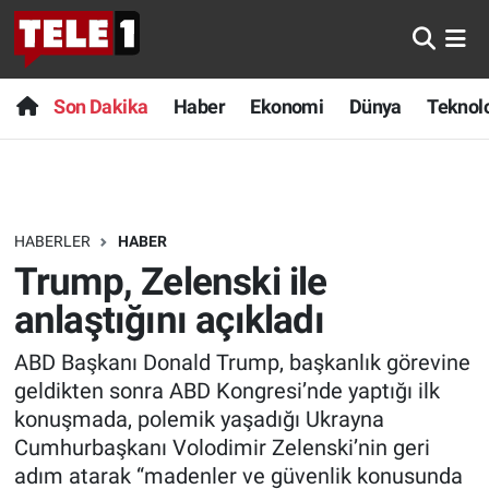
Anında Manşet
Son Dakika
Nöbetçi Eczaneler
Son Dakika
Haber
Ekonomi
Dünya
Teknolo
Başka Sohbetler
Haber
Hava Durumu
Belgesel
Ekonomi
Namaz Vakitleri
HABERLER
HABER
Bilim turu
Dünya
Trafik Durumu
Trump, Zelenski ile
Bilim ve Teknoloji Evreni
Teknoloji
Süper Lig Puan Durumu ve Fikstür
anlaştığını açıkladı
ABD Başkanı Donald Trump, başkanlık görevine
Doğa Konuşuyor
Sağlık
Tüm Manşetler
geldikten sonra ABD Kongresi’nde yaptığı ilk
Dünya
Spor
Son Dakika Haberleri
konuşmada, polemik yaşadığı Ukrayna
Cumhurbaşkanı Volodimir Zelenski’nin geri
Ege Saati
Yayın Akışı
Haber Arşivi
adım atarak “madenler ve güvenlik konusunda