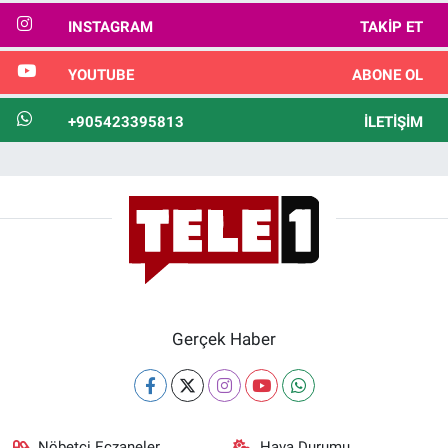
INSTAGRAM
TAKIP ET
YOUTUBE
ABONE OL
+905423395813
İLETIŞIM
Gerçek Haber
Nöbetçi Eczaneler
Hava Durumu