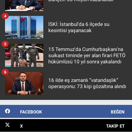
4
İSKİ: İstanbul'da 6 ilçede su
kesintisi yaşanacak
5
15 Temmuz'da Cumhurbaşkanı'na
suikast timinde yer alan firari FETÖ
hükümlüsü 10 yıl sonra yakalandı
6
16 ilde eş zamanlı “vatandaşlık”
operasyonu: 73 kişi gözaltına alındı
FACEBOOK
BEĞEN
X
TAKIP ET