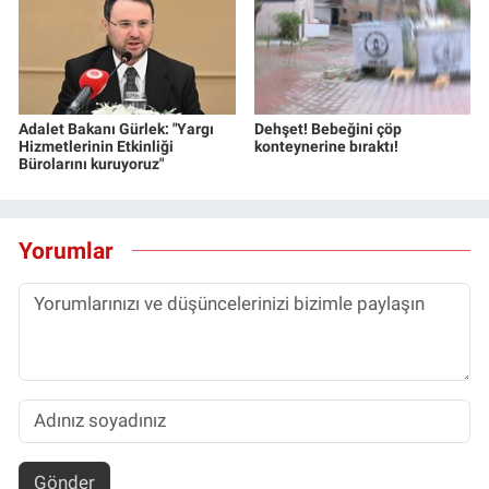
Adalet Bakanı Gürlek: "Yargı
Dehşet! Bebeğini çöp
Hizmetlerinin Etkinliği
konteynerine bıraktı!
Bürolarını kuruyoruz"
Yorumlar
Gönder