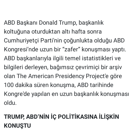
Gündem Özel
ABD Başkanı Donald Trump, başkanlık
Günün görüntüsü
koltuğuna oturduktan altı hafta sonra
Cumhuriyetçi Parti'nin çoğunlukta olduğu ABD
Haber
Kongresi’nde uzun bir “zafer” konuşması yaptı.
ABD başkanlarıyla ilgili temel istatistikleri ve
İlan
bilgileri derleyen, bağımsız çevrimiçi bir arşiv
Kimdir
olan The American Presidency Project'e göre
100 dakika süren konuşma, ABD tarihinde
Koronavirüs
Kongre'de yapılan en uzun başkanlık konuşması
oldu.
Kültür Sanat
TRUMP, ABD’NİN İÇ POLİTİKASINA İLİŞKİN
Ne demişti
KONUŞTU