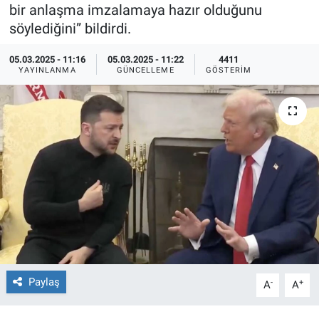
bir anlaşma imzalamaya hazır olduğunu
Ege'den Esintiler
İletişim
söylediğini” bildirdi.
05.03.2025 - 11:16
05.03.2025 - 11:22
4411
Eğitim
YAYINLANMA
GÜNCELLEME
GÖSTERIM
Eğlence
Ekonomi
Forum
Gerçeğin İzinde
Gün Başlıyor
Gün Bitiyor
Paylaş
-
+
A
A
Gün Ortası