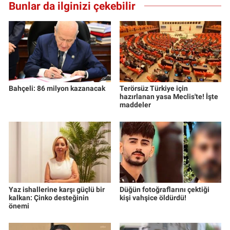
Bunlar da ilginizi çekebilir
Bahçeli: 86 milyon kazanacak
Terörsüz Türkiye için
hazırlanan yasa Meclis'te! İşte
maddeler
Yaz ishallerine karşı güçlü bir
Düğün fotoğraflarını çektiği
kalkan: Çinko desteğinin
kişi vahşice öldürdü!
önemi