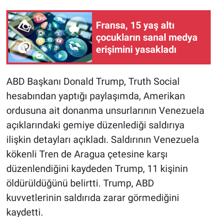
Gündem Özel
Fransa, 15 yaş altı
çocukların sanal medya
Günün görüntüsü
erişimini yasakladı
Haber
ABD Başkanı Donald Trump, Truth Social
hesabından yaptığı paylaşımda, Amerikan
İlan
ordusuna ait donanma unsurlarının Venezuela
Kimdir
açıklarındaki gemiye düzenlediği saldırıya
ilişkin detayları açıkladı. Saldırının Venezuela
Koronavirüs
kökenli Tren de Aragua çetesine karşı
düzenlendiğini kaydeden Trump, 11 kişinin
Kültür Sanat
öldürüldüğünü belirtti. Trump, ABD
Ne demişti
kuvvetlerinin saldırıda zarar görmediğini
kaydetti.