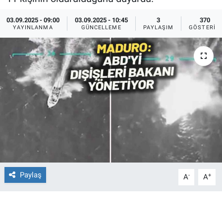
Ege'den Esintiler
İletişim
03.09.2025 - 09:00
03.09.2025 - 10:45
3
370
YAYINLANMA
GÜNCELLEME
PAYLAŞIM
GÖSTERIM
Eğitim
Eğlence
Ekonomi
Forum
Gerçeğin İzinde
Gün Başlıyor
Paylaş
-
+
A
A
Gün Bitiyor
Gün Ortası