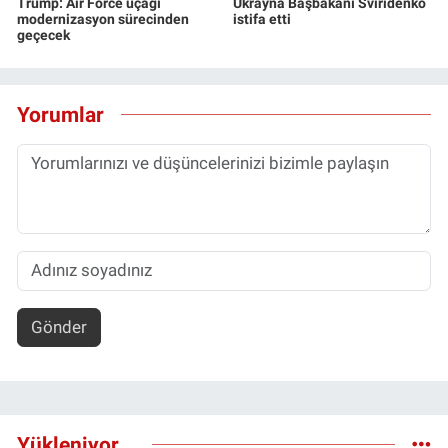
Trump: Air Force uçağı
Ukrayna Başbakanı Sviridenko
modernizasyon sürecinden
istifa etti
geçecek
Yorumlar
Gönder
Yükleniyor...