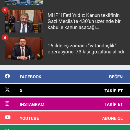
5
MHP’li Feti Yıldız: Kanun teklifinin
Gazi Meclis'te 430’un üzerinde bir
kabulle kanunlaşacağı
görülmektedir
6
16 ilde eş zamanlı “vatandaşlık”
operasyonu: 73 kişi gözaltına alındı
FACEBOOK
BEĞEN
X
TAKIP ET
INSTAGRAM
TAKIP ET
YOUTUBE
ABONE OL