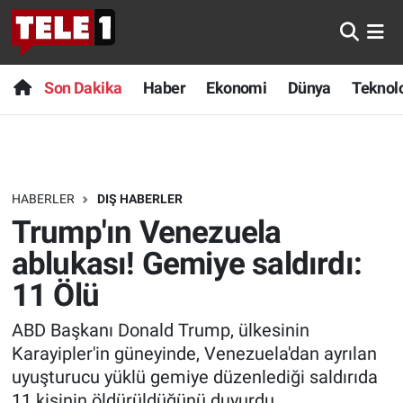
Anında Manşet
Son Dakika
Nöbetçi Eczaneler
Son Dakika
Haber
Ekonomi
Dünya
Teknolo
Başka Sohbetler
Haber
Hava Durumu
Belgesel
Ekonomi
Namaz Vakitleri
HABERLER
DIŞ HABERLER
Bilim turu
Dünya
Trafik Durumu
Trump'ın Venezuela
Bilim ve Teknoloji Evreni
Teknoloji
Süper Lig Puan Durumu ve Fikstür
ablukası! Gemiye saldırdı:
11 Ölü
Doğa Konuşuyor
Sağlık
Tüm Manşetler
ABD Başkanı Donald Trump, ülkesinin
Dünya
Spor
Son Dakika Haberleri
Karayipler'in güneyinde, Venezuela'dan ayrılan
uyuşturucu yüklü gemiye düzenlediği saldırıda
Ege Saati
Yayın Akışı
Haber Arşivi
11 kişinin öldürüldüğünü duyurdu.