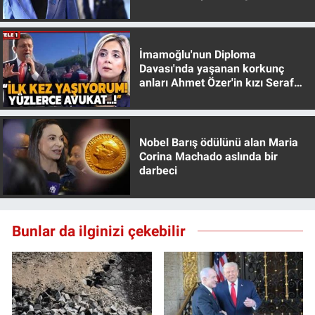
muhafazakar
İmamoğlu'nun Diploma
Davası'nda yaşanan korkunç
anları Ahmet Özer'in kızı Seraf
Özer anlattı!
Nobel Barış ödülünü alan Maria
Corina Machado aslında bir
darbeci
Bunlar da ilginizi çekebilir