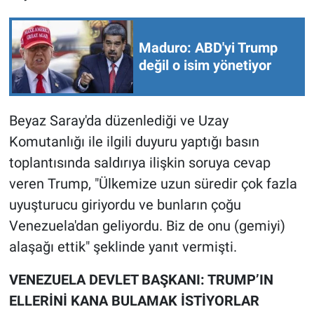
Nedir
Popüler
Maduro: ABD'yi Trump
değil o isim yönetiyor
Programlar
Sağlık
Beyaz Saray'da düzenlediği ve Uzay
Komutanlığı ile ilgili duyuru yaptığı basın
Spor
toplantısında saldırıya ilişkin soruya cevap
veren Trump, "Ülkemize uzun süredir çok fazla
Teknoloji
uyuşturucu giriyordu ve bunların çoğu
Türkiye'nin Geleceği
Venezuela'dan geliyordu. Biz de onu (gemiyi)
alaşağı ettik" şeklinde yanıt vermişti.
Türkiye'nin Gündemi
VENEZUELA DEVLET BAŞKANI: TRUMP’IN
Yerel Gündem
ELLERİNİ KANA BULAMAK İSTİYORLAR