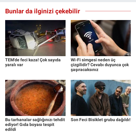
Bunlar da ilginizi çekebilir
TEM'de feci kaza! Çok sayıda
Wi-Fi simgesi neden üç
yaralı var
çizgilidir? Cevabı duyunca çok
şaşıracaksınız
Bu tarhanalar sağlığınızı tehdit
Son Feci Bisiklet grubu dağıldı!
ediyor! Gıda boyası tespit
edildi