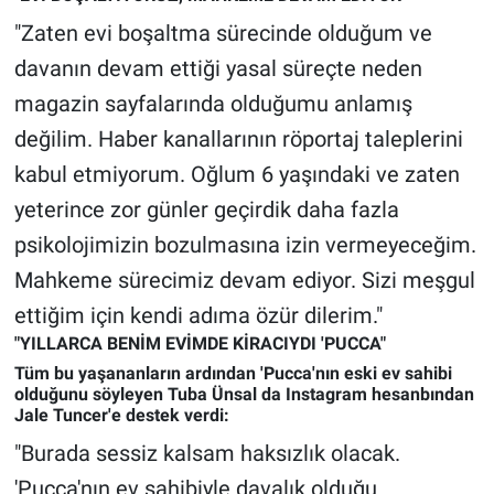
Yerel Yaşam
"Zaten evi boşaltma sürecinde olduğum ve
davanın devam ettiği yasal süreçte neden
Canlı Yayın
magazin sayfalarında olduğumu anlamış
değilim. Haber kanallarının röportaj taleplerini
kabul etmiyorum. Oğlum 6 yaşındaki ve zaten
yeterince zor günler geçirdik daha fazla
psikolojimizin bozulmasına izin vermeyeceğim.
Mahkeme sürecimiz devam ediyor. Sizi meşgul
ettiğim için kendi adıma özür dilerim."
"YILLARCA BENİM EVİMDE KİRACIYDI 'PUCCA"
Tüm bu yaşananların ardından 'Pucca'nın eski ev sahibi
olduğunu söyleyen Tuba Ünsal da Instagram hesanbından
Jale Tuncer'e destek verdi:
"Burada sessiz kalsam haksızlık olacak.
'Pucca'nın ev sahibiyle davalık olduğu