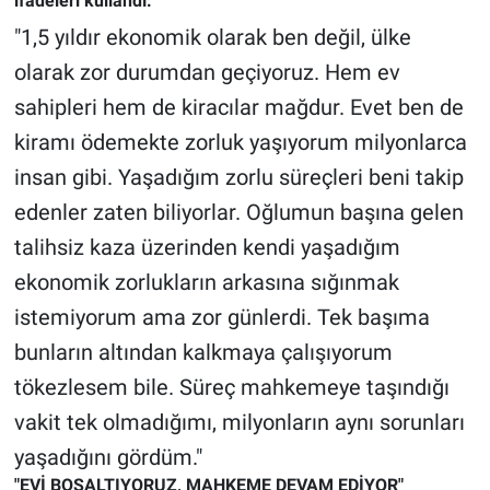
ifadeleri kullandı:
Nedir
"1,5 yıldır ekonomik olarak ben değil, ülke
Popüler
olarak zor durumdan geçiyoruz. Hem ev
sahipleri hem de kiracılar mağdur. Evet ben de
Programlar
kiramı ödemekte zorluk yaşıyorum milyonlarca
Sağlık
insan gibi. Yaşadığım zorlu süreçleri beni takip
edenler zaten biliyorlar. Oğlumun başına gelen
Spor
talihsiz kaza üzerinden kendi yaşadığım
ekonomik zorlukların arkasına sığınmak
Teknoloji
istemiyorum ama zor günlerdi. Tek başıma
Türkiye'nin Geleceği
bunların altından kalkmaya çalışıyorum
tökezlesem bile. Süreç mahkemeye taşındığı
Türkiye'nin Gündemi
vakit tek olmadığımı, milyonların aynı sorunları
Yerel Gündem
yaşadığını gördüm."
"EVİ BOŞALTIYORUZ, MAHKEME DEVAM EDİYOR"