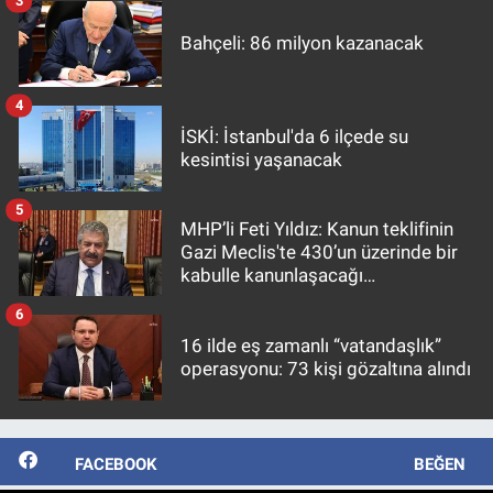
3
Bahçeli: 86 milyon kazanacak
4
İSKİ: İstanbul'da 6 ilçede su
kesintisi yaşanacak
5
MHP’li Feti Yıldız: Kanun teklifinin
Gazi Meclis'te 430’un üzerinde bir
kabulle kanunlaşacağı
görülmektedir
6
16 ilde eş zamanlı “vatandaşlık”
operasyonu: 73 kişi gözaltına alındı
FACEBOOK
BEĞEN