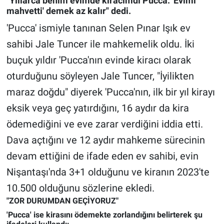
"Yıllarca benim evimde kiracımdı Pucca. 'Evimi
mahvetti' demek az kalır" dedi.
Gündem Özel
'Pucca' ismiyle tanınan Selen Pınar Işık ev
sahibi Jale Tuncer ile mahkemelik oldu. İki
Günün görüntüsü
buçuk yıldır 'Pucca'nın evinde kiracı olarak
Haber
oturduğunu söyleyen Jale Tuncer, "İyilikten
maraz doğdu" diyerek 'Pucca'nın, ilk bir yıl kirayı
İlan
eksik veya geç yatırdığını, 16 aydır da kira
ödemediğini ve eve zarar verdiğini iddia etti.
Kimdir
Dava açtığını ve 12 aydır mahkeme sürecinin
Koronavirüs
devam ettiğini de ifade eden ev sahibi, evin
Nişantaşı'nda 3+1 olduğunu ve kiranın 2023'te
Kültür Sanat
10.500 olduğunu sözlerine ekledi.
"ZOR DURUMDAN GEÇİYORUZ"
Ne demişti
'Pucca' ise kirasını ödemekte zorlandığını belirterek şu