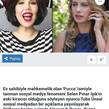
Ege'den Esintiler
İletişim
Eğitim
Eğlence
Ekonomi
Forum
Paylaş
-
+
A
A
Gerçeğin İzinde
Gün Başlıyor
Ev sahibiyle mahkemelik olan '
Pucca
' ismiyle
tanınan sosyal medya fenomeni Selen Pınar Işık'ın
Gün Bitiyor
eski kiracısı olduğunu söyleyen oyuncu Tuba Ünsal
sosyal medyadan bir açıklama yayınlayarak
Gün Ortası