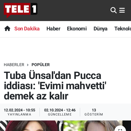
Anında Manşet
Son Dakika
Nöbetçi Eczaneler
Son Dakika
Haber
Ekonomi
Dünya
Teknolo
Başka Sohbetler
Haber
Hava Durumu
Belgesel
Ekonomi
Namaz Vakitleri
HABERLER
POPÜLER
Bilim turu
Dünya
Trafik Durumu
Tuba Ünsal'dan Pucca
Bilim ve Teknoloji Evreni
Teknoloji
Süper Lig Puan Durumu ve Fikstür
iddiası: 'Evimi mahvetti'
demek az kalır
Doğa Konuşuyor
Sağlık
Tüm Manşetler
12.02.2024 - 10:55
02.10.2024 - 12:46
13
Dünya
Spor
Son Dakika Haberleri
YAYINLANMA
GÜNCELLEME
GÖSTERIM
Ege Saati
Yayın Akışı
Haber Arşivi