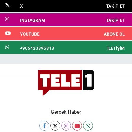
X
TAKIP ET
INSTAGRAM
TAKIP ET
YOUTUBE
ABONE OL
+905423395813
İLETIŞIM
Gerçek Haber