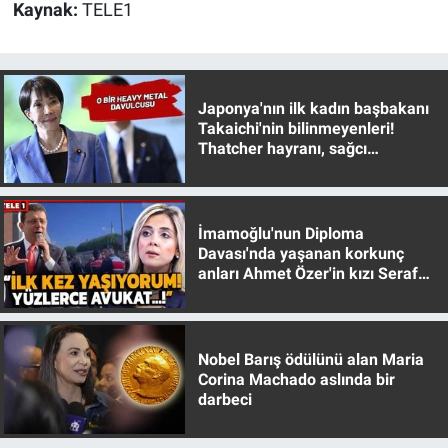
Kaynak:
TELE1
Japonya'nın ilk kadın başbakanı
Takaichi'nin bilinmeyenleri!
Thatcher hayranı, sağcı
muhafazakar
İmamoğlu'nun Diploma
Davası'nda yaşanan korkunç
anları Ahmet Özer'in kızı Seraf
Özer anlattı!
Nobel Barış ödülünü alan Maria
Corina Machado aslında bir
darbeci