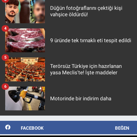
Düğün fotoğraflarını çektiği kişi
vahşice öldürdü!
4
9 üründe tek tırnaklı eti tespit edildi
5
Terörsüz Türkiye için hazırlanan
yasa Meclis'te! İşte maddeler
6
Motorinde bir indirim daha
FACEBOOK
BEĞEN