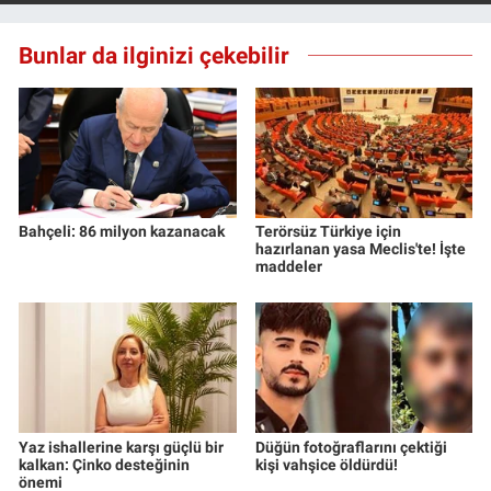
Nedir
Bunlar da ilginizi çekebilir
Popüler
Programlar
Sağlık
Spor
Bahçeli: 86 milyon kazanacak
Terörsüz Türkiye için
hazırlanan yasa Meclis'te! İşte
maddeler
Teknoloji
Türkiye'nin Geleceği
Türkiye'nin Gündemi
Yaz ishallerine karşı güçlü bir
Düğün fotoğraflarını çektiği
Yerel Gündem
kalkan: Çinko desteğinin
kişi vahşice öldürdü!
önemi