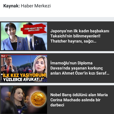
Kaynak:
Haber Merkezi
Gündem Özel
Günün görüntüsü
Japonya'nın ilk kadın başbakanı
Takaichi'nin bilinmeyenleri!
Haber
Thatcher hayranı, sağcı
muhafazakar
İlan
İmamoğlu'nun Diploma
Kimdir
Davası'nda yaşanan korkunç
anları Ahmet Özer'in kızı Seraf
Koronavirüs
Özer anlattı!
Kültür Sanat
Nobel Barış ödülünü alan Maria
Corina Machado aslında bir
Ne demişti
darbeci