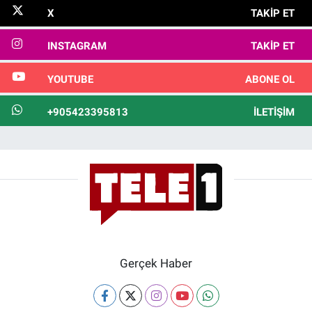
X
TAKIP ET
INSTAGRAM
TAKIP ET
YOUTUBE
ABONE OL
+905423395813
İLETIŞIM
Gerçek Haber