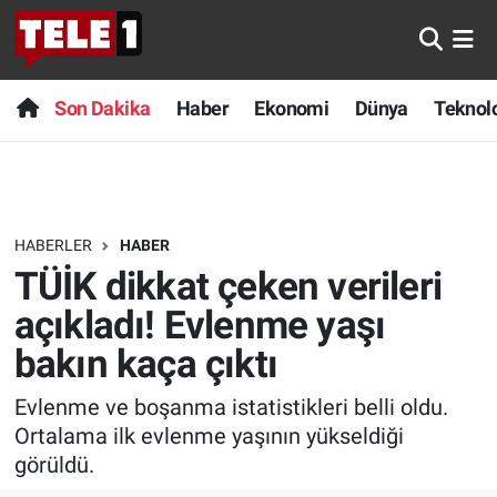
Anında Manşet
Son Dakika
Nöbetçi Eczaneler
Son Dakika
Haber
Ekonomi
Dünya
Teknolo
Başka Sohbetler
Haber
Hava Durumu
Belgesel
Ekonomi
Namaz Vakitleri
HABERLER
HABER
Bilim turu
Dünya
Trafik Durumu
TÜİK dikkat çeken verileri
Bilim ve Teknoloji Evreni
Teknoloji
Süper Lig Puan Durumu ve Fikstür
açıkladı! Evlenme yaşı
bakın kaça çıktı
Doğa Konuşuyor
Sağlık
Tüm Manşetler
Evlenme ve boşanma istatistikleri belli oldu.
Dünya
Spor
Son Dakika Haberleri
Ortalama ilk evlenme yaşının yükseldiği
görüldü.
Ege Saati
Yayın Akışı
Haber Arşivi