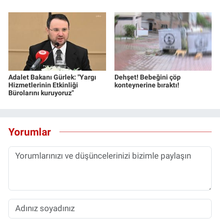
Yerel Yaşam
Canlı Yayın
Adalet Bakanı Gürlek: "Yargı
Dehşet! Bebeğini çöp
Hizmetlerinin Etkinliği
konteynerine bıraktı!
Bürolarını kuruyoruz"
Yorumlar