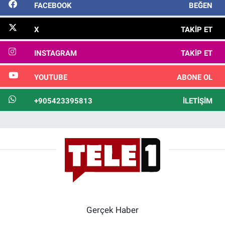
FACEBOOK
BEĞEN
X
TAKIP ET
INSTAGRAM
TAKIP ET
YOUTUBE
ABONE OL
+905423395813
İLETIŞIM
Gerçek Haber