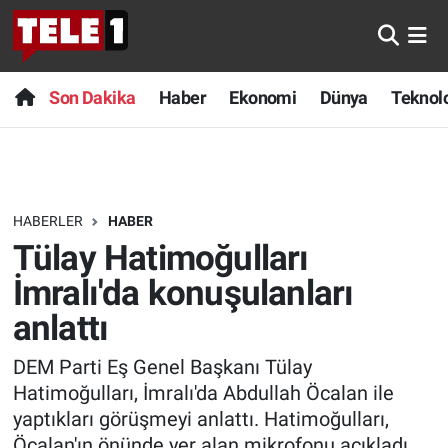
Anında Manşet
Son Dakika
Nöbetçi Eczaneler
Son Dakika
Haber
Ekonomi
Dünya
Teknolo
Başka Sohbetler
Haber
Hava Durumu
Belgesel
Ekonomi
Namaz Vakitleri
HABERLER
HABER
Bilim turu
Dünya
Trafik Durumu
Tülay Hatimoğulları
Bilim ve Teknoloji Evreni
Teknoloji
Süper Lig Puan Durumu ve Fikstür
İmralı'da konuşulanları
anlattı
Doğa Konuşuyor
Sağlık
Tüm Manşetler
DEM Parti Eş Genel Başkanı Tülay
Dünya
Spor
Son Dakika Haberleri
Hatimoğulları, İmralı'da Abdullah Öcalan ile
yaptıkları görüşmeyi anlattı. Hatimoğulları,
Ege Saati
Yayın Akışı
Haber Arşivi
Öcalan'ın önünde yer alan mikrofonu açıkladı.