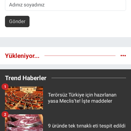
Gönder
Yükleniyor...
Trend Haberler
1
Terörsüz Türkiye için hazırlanan
yasa Meclis'te! İşte maddeler
2
9 üründe tek tırnaklı eti tespit edildi