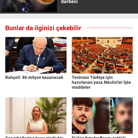
darbeci
Bunlar da ilginizi çekebilir
Bahçeli: 86 milyon kazanacak
Terörsüz Türkiye için
hazırlanan yasa Meclis'te! İşte
maddeler
Yaz ishallerine karşı güçlü bir
Düğün fotoğraflarını çektiği