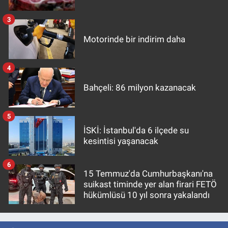
3
Motorinde bir indirim daha
4
Bahçeli: 86 milyon kazanacak
5
İSKİ: İstanbul'da 6 ilçede su
kesintisi yaşanacak
6
15 Temmuz'da Cumhurbaşkanı'na
suikast timinde yer alan firari FETÖ
hükümlüsü 10 yıl sonra yakalandı