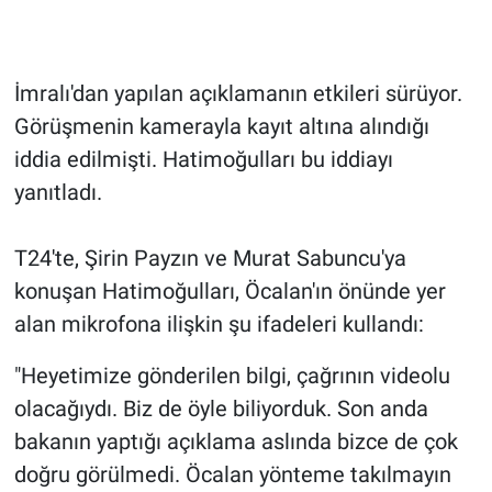
Gündem Özel
İmralı'dan yapılan açıklamanın etkileri sürüyor.
Günün görüntüsü
Görüşmenin kamerayla kayıt altına alındığı
iddia edilmişti. Hatimoğulları bu iddiayı
Haber
yanıtladı.
İlan
T24'te, Şirin Payzın ve Murat Sabuncu'ya
Kimdir
konuşan Hatimoğulları, Öcalan'ın önünde yer
alan mikrofona ilişkin şu ifadeleri kullandı:
Koronavirüs
"Heyetimize gönderilen bilgi, çağrının videolu
Kültür Sanat
olacağıydı. Biz de öyle biliyorduk. Son anda
bakanın yaptığı açıklama aslında bizce de çok
Ne demişti
doğru görülmedi. Öcalan yönteme takılmayın