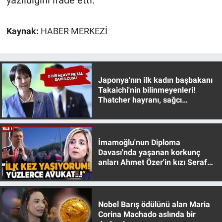
yazıldığını ifade etti.
Kaynak:
HABER MERKEZİ
Japonya'nın ilk kadın başbakanı
Takaichi'nin bilinmeyenleri!
Thatcher hayranı, sağcı
muhafazakar
İmamoğlu'nun Diploma
Davası'nda yaşanan korkunç
anları Ahmet Özer'in kızı Seraf
Özer anlattı!
Nobel Barış ödülünü alan Maria
Corina Machado aslında bir