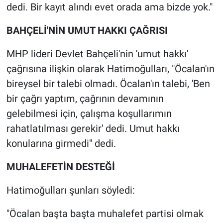
Nedir
dedi. Bir kayıt alındı evet orada ama bizde yok."
Popüler
BAHÇELİ'NİN UMUT HAKKI ÇAĞRISI
MHP lideri Devlet Bahçeli'nin 'umut hakkı'
Programlar
çağrısına ilişkin olarak Hatimoğulları, "Öcalan'ın
Sağlık
bireysel bir talebi olmadı. Öcalan'ın talebi, 'Ben
bir çağrı yaptım, çağrının devamının
Spor
gelebilmesi için, çalışma koşullarımın
rahatlatılması gerekir' dedi. Umut hakkı
Teknoloji
konularına girmedi" dedi.
Türkiye'nin Geleceği
MUHALEFETİN DESTEĞİ
Türkiye'nin Gündemi
Hatimoğulları şunları söyledi:
Yerel Gündem
"Öcalan başta başta muhalefet partisi olmak