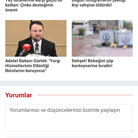
kalkan: Çinko desteğinin
kişi vahşice öldürdü!
önemi
Adalet Bakanı Gürlek: "Yargı
Dehşet! Bebeğini çöp
Hizmetlerinin Etkinliği
konteynerine bıraktı!
Bürolarını kuruyoruz"
Yorumlar