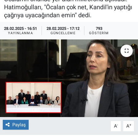
Hatimoğulları, "Öcalan çok net, Kandil'in yaptığı
Ege'den Esintiler
İletişim
çağrıya uyacağından emin" dedi.
Eğitim
28.02.2025 - 16:51
28.02.2025 - 17:12
793
YAYINLANMA
GÜNCELLEME
GÖSTERIM
Eğlence
Ekonomi
Forum
Gerçeğin İzinde
Gün Başlıyor
Gün Bitiyor
Paylaş
-
+
A
A
Gün Ortası