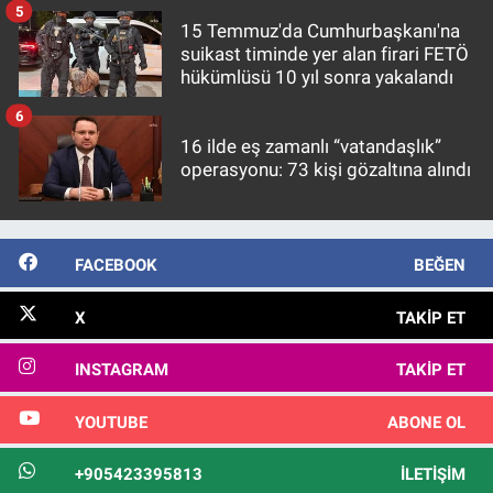
5
15 Temmuz'da Cumhurbaşkanı'na
suikast timinde yer alan firari FETÖ
hükümlüsü 10 yıl sonra yakalandı
6
16 ilde eş zamanlı “vatandaşlık”
operasyonu: 73 kişi gözaltına alındı
FACEBOOK
BEĞEN
X
TAKIP ET
INSTAGRAM
TAKIP ET
YOUTUBE
ABONE OL
+905423395813
İLETIŞIM