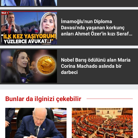
muhafazakar
İmamoğlu'nun Diploma
Davası'nda yaşanan korkunç
anları Ahmet Özer'in kızı Seraf
Özer anlattı!
Nobel Barış ödülünü alan Maria
Corina Machado aslında bir
darbeci
Bunlar da ilginizi çekebilir