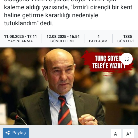
kaleme aldığı yazısında, "İzmir'i dirençli bir kent
Ege'den Esintiler
İletişim
haline getirme kararlılığı nedeniyle
tutuklandım" dedi.
Eğitim
11.08.2025 - 17:11
12.08.2025 - 16:54
4
1385
YAYINLANMA
GÜNCELLEME
PAYLAŞIM
GÖSTERIM
Eğlence
Ekonomi
Forum
Gerçeğin İzinde
Gün Başlıyor
Gün Bitiyor
Paylaş
-
+
A
A
Gün Ortası