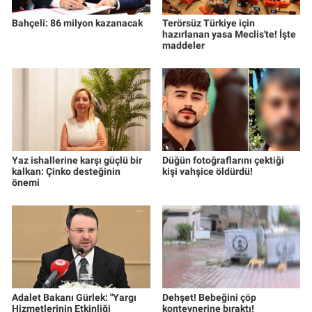
Bahçeli: 86 milyon kazanacak
Terörsüz Türkiye için
hazırlanan yasa Meclis'te! İşte
maddeler
Yaz ishallerine karşı güçlü bir
Düğün fotoğraflarını çektiği
kalkan: Çinko desteğinin
kişi vahşice öldürdü!
önemi
Adalet Bakanı Gürlek: "Yargı
Dehşet! Bebeğini çöp
Hizmetlerinin Etkinliği
konteynerine bıraktı!