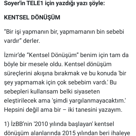
Nedir
Soyer'in TELE1 için yazdığı yazı şöyle:
KENTSEL DÖNÜŞÜM
Popüler
“Bir işi yapmanın bir, yapmamanın bin sebebi
Programlar
vardır” derler.
Sağlık
İzmir’de “Kentsel Dönüşüm” benim için tam da
böyle bir mesele oldu. Kentsel dönüşüm
Spor
süreçlerini akışına bırakmak ve bu konuda 'bir
Teknoloji
şey yapmamak için çok sebebim vardı.' Bu
sebepleri kullansam belki siyaseten
Türkiye'nin Geleceği
eleştirilecek ama 'şimdi yargılanmayacaktım.'
Hepsini değil ama bir – iki tanesini yazayım.
Türkiye'nin Gündemi
1) İzBB’nin '2010 yılında başlayan' kentsel
Yerel Gündem
dönüşüm alanlarında 2015 yılından beri ihaleye