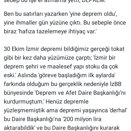
sebep bu işe el atmama yetti; DEPREM.'
Ben bu satırları yazarken 'yine deprem oldu',
yine ihmaller gün yüzüne çıktı. Bu sebeple önce
biraz 'hafıza tazelemeye ihtiyaç var.'
30 Ekim İzmir depremi bildiğimiz gerçeği tokat
gibi bir kez daha yüzümüze çarptı; 'İzmir bir
deprem şehri ve maalesef yapı stoku da çok
eski.' Aslında 'göreve başladığım ilk aylarda'
farkında olduğum bu gerçeklik nedeniyle İzBB
bünyesinde 'Deprem ve Afet Daire Başkanlığı’nı
kurdurmuştum.' Henüz depremle
yüzleşmemiştik ama depremi yaşayınca 'derhal'
bu Daire Başkanlığı’na '200 milyon lira
aktarabildik' ve bu Daire Başkanlığını kurarak