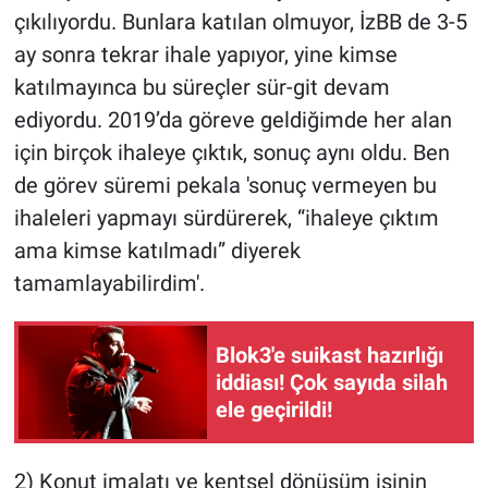
Yerel Yaşam
çıkılıyordu. Bunlara katılan olmuyor, İzBB de 3-5
ay sonra tekrar ihale yapıyor, yine kimse
Canlı Yayın
katılmayınca bu süreçler sür-git devam
ediyordu. 2019’da göreve geldiğimde her alan
için birçok ihaleye çıktık, sonuç aynı oldu. Ben
de görev süremi pekala 'sonuç vermeyen bu
ihaleleri yapmayı sürdürerek, “ihaleye çıktım
ama kimse katılmadı” diyerek
tamamlayabilirdim'.
Blok3'e suikast hazırlığı
iddiası! Çok sayıda silah
ele geçirildi!
2) Konut imalatı ve kentsel dönüşüm işinin