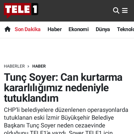
Anında Manşet
Son Dakika
Nöbetçi Eczaneler
Son Dakika
Haber
Ekonomi
Dünya
Teknolo
Başka Sohbetler
Haber
Hava Durumu
Belgesel
Ekonomi
Namaz Vakitleri
HABERLER
HABER
Bilim turu
Dünya
Trafik Durumu
Tunç Soyer: Can kurtarma
Bilim ve Teknoloji Evreni
Teknoloji
Süper Lig Puan Durumu ve Fikstür
kararlılığımız nedeniyle
tutuklandım
Doğa Konuşuyor
Sağlık
Tüm Manşetler
CHP'li belediyelere düzenlenen operasyonlarda
Dünya
Spor
Son Dakika Haberleri
tutuklanan eski İzmir Büyükşehir Belediye
Başkanı Tunç Soyer neden cezaevinde
Ege Saati
Yayın Akışı
Haber Arşivi
olduğunu TELE1'e yazdı. Soyer TELE1 için