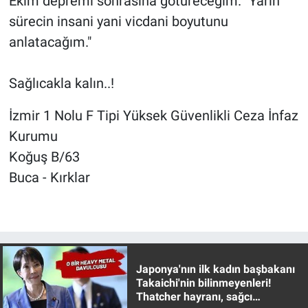
Ekim depremi sonrasına götüreceğim. "Yarın
sürecin insani yani vicdani boyutunu
anlatacağım."
Sağlıcakla kalın..!
İzmir 1 Nolu F Tipi Yüksek Güvenlikli Ceza İnfaz
Kurumu
Koğuş B/63
Buca - Kırklar
Japonya'nın ilk kadın başbakanı
Takaichi'nin bilinmeyenleri!
Thatcher hayranı, sağcı