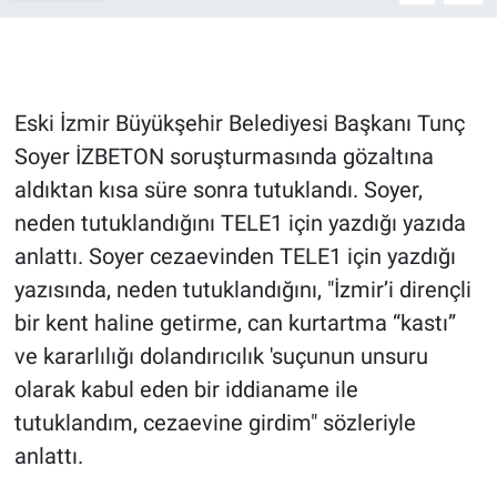
Gündem Özel
Günün görüntüsü
Eski İzmir Büyükşehir Belediyesi Başkanı Tunç
Soyer İZBETON soruşturmasında gözaltına
Haber
aldıktan kısa süre sonra tutuklandı. Soyer,
neden tutuklandığını TELE1 için yazdığı yazıda
İlan
anlattı. Soyer cezaevinden TELE1 için yazdığı
Kimdir
yazısında, neden tutuklandığını, "İzmir’i dirençli
bir kent haline getirme, can kurtartma “kastı”
Koronavirüs
ve kararlılığı dolandırıcılık 'suçunun unsuru
olarak kabul eden bir iddianame ile
Kültür Sanat
tutuklandım, cezaevine girdim" sözleriyle
Ne demişti
anlattı.