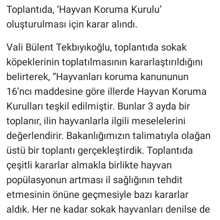
Nedir
Toplantıda, ‘Hayvan Koruma Kurulu’
oluşturulması için karar alındı.
Popüler
Vali Bülent Tekbıyıkoğlu, toplantıda sokak
Programlar
köpeklerinin toplatılmasının kararlaştırıldığını
belirterek, “Hayvanları koruma kanununun
Sağlık
16’ncı maddesine göre illerde Hayvan Koruma
Spor
Kurulları teşkil edilmiştir. Bunlar 3 ayda bir
toplanır, ilin hayvanlarla ilgili meselelerini
Teknoloji
değerlendirir. Bakanlığımızın talimatıyla olağan
üstü bir toplantı gerçekleştirdik. Toplantıda
Türkiye'nin Geleceği
çeşitli kararlar almakla birlikte hayvan
Türkiye'nin Gündemi
popülasyonun artması il sağlığının tehdit
etmesinin önüne geçmesiyle bazı kararlar
Yerel Gündem
aldık. Her ne kadar sokak hayvanları denilse de