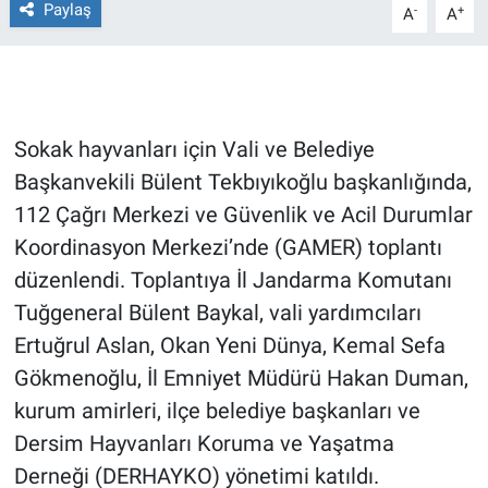
Paylaş
-
+
A
A
Gündem Özel
Günün görüntüsü
Sokak hayvanları için Vali ve Belediye
Haber
Başkanvekili Bülent Tekbıyıkoğlu başkanlığında,
112 Çağrı Merkezi ve Güvenlik ve Acil Durumlar
İlan
Koordinasyon Merkezi’nde (GAMER) toplantı
Kimdir
düzenlendi. Toplantıya İl Jandarma Komutanı
Tuğgeneral Bülent Baykal, vali yardımcıları
Koronavirüs
Ertuğrul Aslan, Okan Yeni Dünya, Kemal Sefa
Gökmenoğlu, İl Emniyet Müdürü Hakan Duman,
Kültür Sanat
kurum amirleri, ilçe belediye başkanları ve
Ne demişti
Dersim Hayvanları Koruma ve Yaşatma
Derneği (DERHAYKO) yönetimi katıldı.