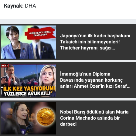
Kaynak:
DHA
Japonya'nın ilk kadın başbakanı
Takaichi'nin bilinmeyenleri!
Thatcher hayranı, sağcı
muhafazakar
İmamoğlu'nun Diploma
Davası'nda yaşanan korkunç
anları Ahmet Özer'in kızı Seraf
Özer anlattı!
Nobel Barış ödülünü alan Maria
Corina Machado aslında bir
darbeci