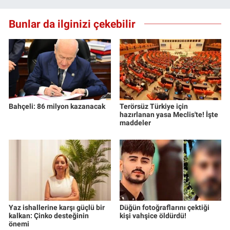
Bunlar da ilginizi çekebilir
Bahçeli: 86 milyon kazanacak
Terörsüz Türkiye için
hazırlanan yasa Meclis'te! İşte
maddeler
Yaz ishallerine karşı güçlü bir
Düğün fotoğraflarını çektiği
kalkan: Çinko desteğinin
kişi vahşice öldürdü!
önemi