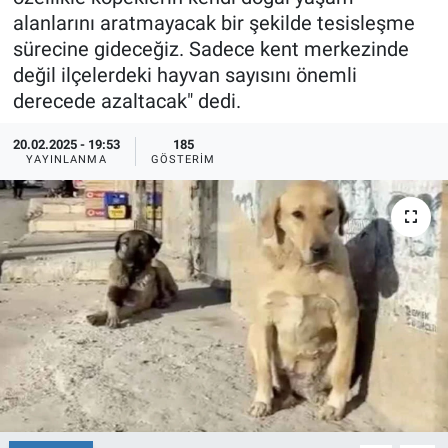
alanlarını aratmayacak bir şekilde tesisleşme
Ege'den Esintiler
İletişim
sürecine gideceğiz. Sadece kent merkezinde
değil ilçelerdeki hayvan sayısını önemli
Eğitim
derecede azaltacak" dedi.
Eğlence
20.02.2025 - 19:53
185
YAYINLANMA
GÖSTERIM
Ekonomi
Forum
Gerçeğin İzinde
Gün Başlıyor
Gün Bitiyor
Gün Ortası