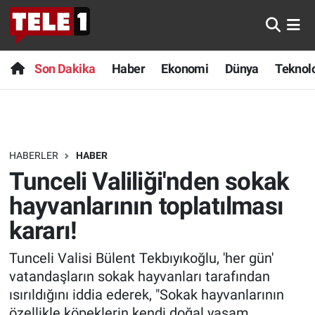
Anında Manşet
Son Dakika
Nöbetçi Eczaneler
Son Dakika
Haber
Ekonomi
Dünya
Teknolo
Başka Sohbetler
Haber
Hava Durumu
Belgesel
Ekonomi
Namaz Vakitleri
HABERLER
HABER
Bilim turu
Dünya
Trafik Durumu
Tunceli Valiliği'nden sokak
Bilim ve Teknoloji Evreni
Teknoloji
Süper Lig Puan Durumu ve Fikstür
hayvanlarının toplatılması
kararı!
Doğa Konuşuyor
Sağlık
Tüm Manşetler
Tunceli Valisi Bülent Tekbıyıkoğlu, 'her gün'
Dünya
Spor
Son Dakika Haberleri
vatandaşların sokak hayvanları tarafından
ısırıldığını iddia ederek, "Sokak hayvanlarının
Ege Saati
Yayın Akışı
Haber Arşivi
özellikle köpeklerin kendi doğal yaşam