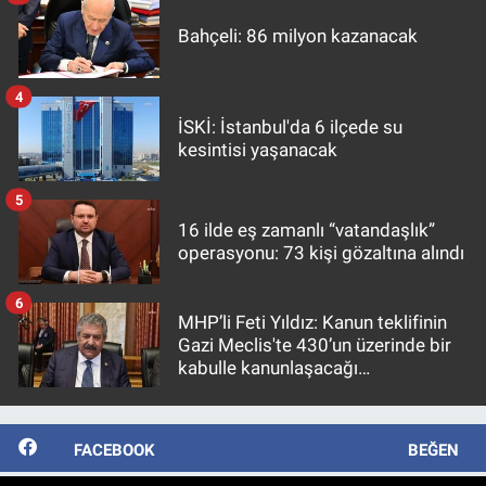
Bahçeli: 86 milyon kazanacak
4
İSKİ: İstanbul'da 6 ilçede su
kesintisi yaşanacak
5
16 ilde eş zamanlı “vatandaşlık”
operasyonu: 73 kişi gözaltına alındı
6
MHP’li Feti Yıldız: Kanun teklifinin
Gazi Meclis'te 430’un üzerinde bir
kabulle kanunlaşacağı
görülmektedir
FACEBOOK
BEĞEN