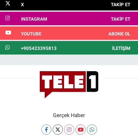
X
TAKIP ET
INSTAGRAM
TAKIP ET
YOUTUBE
ABONE OL
+905423395813
İLETIŞIM
Gerçek Haber