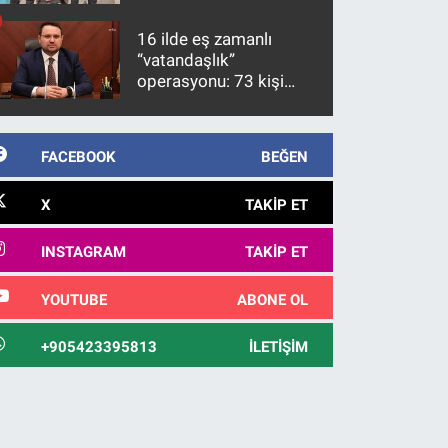
firari FETÖ hükümlüsü
10 yıl sonra yakalandı
16 ilde eş zamanlı
“vatandaşlık”
operasyonu: 73 kişi
gözaltına alındı
FACEBOOK
BEĞEN
X
TAKIP ET
INSTAGRAM
TAKIP ET
YOUTUBE
ABONE OL
+905423395813
İLETIŞIM