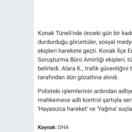
Gündem Özel
Günün görüntüsü
Konak Tüneli'nde önceki gün bir kadı
durdurduğu görüntüler, sosyal medya
Haber
ekipleri harekete geçti. Konak İlç
Soruşturma Büro Amirliği ekipleri, t
İlan
belirledi. Alara K., trafik güvenliğin
Kimdir
tarafından dün gözaltına alındı.
Koronavirüs
Polisteki işlemlerinin ardından adliye
mahkemece adli kontrol şartıyla serb
Kültür Sanat
'Hayasızca hareket' ve 'Yağma' suçla
Ne demişti
Kaynak:
DHA