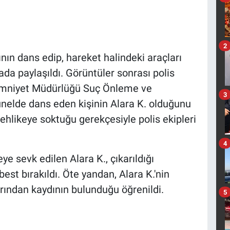
2
nın dans edip, hareket halindeki araçları
da paylaşıldı. Görüntüler sonrası polis
e Emniyet Müdürlüğü Suç Önleme ve
3
ünelde dans eden kişinin Alara K. olduğunu
i tehlikeye soktuğu gerekçesiyle polis ekipleri
4
ye sevk edilen Alara K., çıkarıldığı
est bırakıldı. Öte yandan, Alara K.'nin
rından kaydının bulunduğu öğrenildi.
5