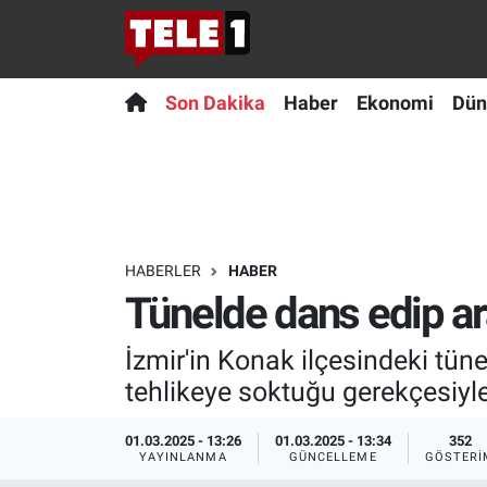
Anında Manşet
Son Dakika
Nöbetçi Eczaneler
Son Dakika
Haber
Ekonomi
Dün
Başka Sohbetler
Haber
Hava Durumu
Belgesel
Ekonomi
Namaz Vakitleri
Bilim turu
Dünya
Trafik Durumu
HABERLER
HABER
Tünelde dans edip ar
Bilim ve Teknoloji Evreni
Teknoloji
Süper Lig Puan Durumu ve Fikstür
İzmir'in Konak ilçesindeki tün
Doğa Konuşuyor
Sağlık
Tüm Manşetler
tehlikeye soktuğu gerekçesiyle 
Dünya
Spor
Son Dakika Haberleri
01.03.2025 - 13:26
01.03.2025 - 13:34
352
YAYINLANMA
GÜNCELLEME
GÖSTERI
Ege Saati
Yayın Akışı
Haber Arşivi