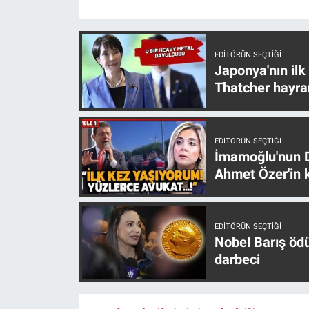
Nedir
Popüler
EDITÖRÜN SEÇTIĞI
Japonya'nın ilk
Programlar
Thatcher hayra
Sağlık
EDITÖRÜN SEÇTIĞI
Spor
İmamoğlu'nun D
Ahmet Özer'in k
Teknoloji
Türkiye'nin Geleceği
EDITÖRÜN SEÇTIĞI
Nobel Barış öd
Türkiye'nin Gündemi
darbeci
Yerel Gündem