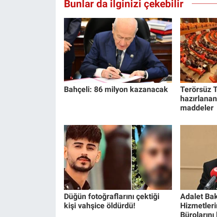
Bunlar da ilginizi çekebilir
Yerel Yaşam
Canlı Yayın
Bahçeli: 86 milyon kazanacak
Terörsüz T
hazırlanan
maddeler
Düğün fotoğraflarını çektiği
Adalet Bak
kişi vahşice öldürdü!
Hizmetlerin
Bürolarını