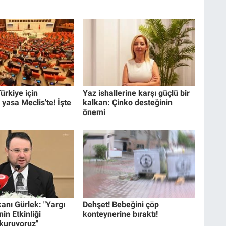
ürkiye için
Yaz ishallerine karşı güçlü bir
 yasa Meclis'te! İşte
kalkan: Çinko desteğinin
önemi
anı Gürlek: "Yargı
Dehşet! Bebeğini çöp
in Etkinliği
konteynerine bıraktı!
 kuruyoruz"