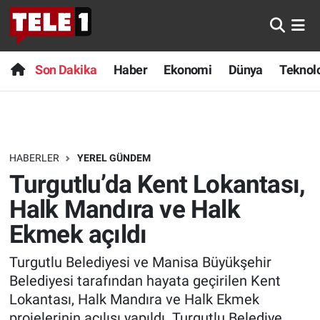
Anında Manşet
Son Dakika
Nöbetçi Eczaneler
Son Dakika
Haber
Ekonomi
Dünya
Teknolo
Başka Sohbetler
Haber
Hava Durumu
Belgesel
Ekonomi
Namaz Vakitleri
HABERLER
YEREL GÜNDEM
Bilim turu
Dünya
Trafik Durumu
Turgutlu’da Kent Lokantası,
Bilim ve Teknoloji Evreni
Teknoloji
Süper Lig Puan Durumu ve Fikstür
Halk Mandıra ve Halk
Ekmek açıldı
Doğa Konuşuyor
Sağlık
Tüm Manşetler
Turgutlu Belediyesi ve Manisa Büyükşehir
Dünya
Spor
Son Dakika Haberleri
Belediyesi tarafından hayata geçirilen Kent
Lokantası, Halk Mandıra ve Halk Ekmek
Ege Saati
Yayın Akışı
Haber Arşivi
projelerinin açılışı yapıldı. Turgutlu Belediye