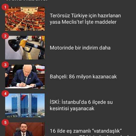
1
Terörsüz Türkiye için hazırlanan
yasa Meclis'te! İşte maddeler
2
Motorinde bir indirim daha
3
Bahçeli: 86 milyon kazanacak
4
İSKİ: İstanbul'da 6 ilçede su
kesintisi yaşanacak
5
16 ilde eş zamanlı “vatandaşlık”