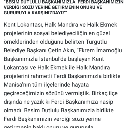
“BESİM DUTLULU BAŞKANIMIZLA, FERDİ BAŞKANIMIZIN
Yerel Yaşam
VERDİĞİ SÖZÜ YERİNE GETİRMENİN ONURU VE
GURURUYLA KARŞINIZDAYIZ”
Canlı Yayın
Kent Lokantası, Halk Mandıra ve Halk Ekmek
projelerinin sosyal belediyeciliğin en güzel
örneklerinden olduğunu belirten Turgutlu
Belediye Başkanı Çetin Akın, “Ekrem İmamoğlu
Başkanımızla İstanbul’da başlayan Kent
Lokantası ve Halk Ekmek ile Halk Mandıra
projelerini rahmetli Ferdi Başkanımızla birlikte
Manisa’nın tüm ilçelerinde hayata
geçireceğimizin sözünü vermiştik. Birkaç ilçe
dışında ne yazık ki Ferdi Başkanımıza nasip
olmadı. Besim Dutlulu Başkanımızla birlikte
Ferdi Başkanımızın verdiği sözü yerine
getirmenin haklı onuru ve gururuyla