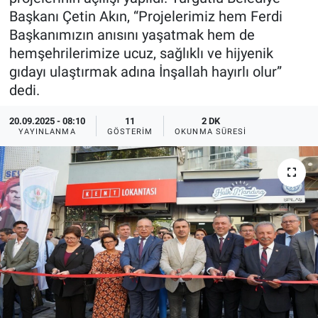
Başkanı Çetin Akın, “Projelerimiz hem Ferdi
Ege'den Esintiler
İletişim
Başkanımızın anısını yaşatmak hem de
hemşehrilerimize ucuz, sağlıklı ve hijyenik
Eğitim
gıdayı ulaştırmak adına İnşallah hayırlı olur”
dedi.
Eğlence
20.09.2025 - 08:10
11
2 DK
Ekonomi
YAYINLANMA
GÖSTERIM
OKUNMA SÜRESI
Forum
Gerçeğin İzinde
Gün Başlıyor
Gün Bitiyor
Gün Ortası