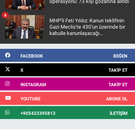
operasyonu: 73 kişi gözaltına alındı
6
MHP’li Feti Yıldız: Kanun teklifinin
Gazi Meclis'te 430’un üzerinde bir
kabulle kanunlaşacağı
görülmektedir
FACEBOOK
BEĞEN
X
TAKIP ET
INSTAGRAM
TAKIP ET
YOUTUBE
ABONE OL
+905423395813
İLETIŞIM