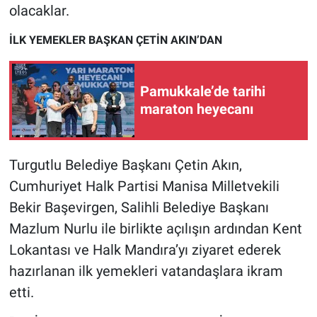
Nedir
olacaklar.
İLK YEMEKLER BAŞKAN ÇETİN AKIN’DAN
Popüler
Programlar
Pamukkale’de tarihi
maraton heyecanı
Sağlık
Spor
Turgutlu Belediye Başkanı Çetin Akın,
Cumhuriyet Halk Partisi Manisa Milletvekili
Teknoloji
Bekir Başevirgen, Salihli Belediye Başkanı
Türkiye'nin Geleceği
Mazlum Nurlu ile birlikte açılışın ardından Kent
Lokantası ve Halk Mandıra’yı ziyaret ederek
Türkiye'nin Gündemi
hazırlanan ilk yemekleri vatandaşlara ikram
etti.
Yerel Gündem