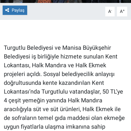
Paylaş
-
+
A
A
Gündem Özel
Günün görüntüsü
Haber
Turgutlu Belediyesi ve Manisa Büyükşehir
Belediyesi iş birliğiyle hizmete sunulan Kent
İlan
Lokantası, Halk Mandıra ve Halk Ekmek
Kimdir
projeleri açıldı. Sosyal belediyecilik anlayışı
doğrultusunda kente kazandırılan Kent
Koronavirüs
Lokantası’nda Turgutlulu vatandaşlar, 50 TL’ye
4 çeşit yemeğin yanında Halk Mandıra
Kültür Sanat
aracılığıyla süt ve süt ürünleri, Halk Ekmek ile
de sofraların temel gıda maddesi olan ekmeğe
Ne demişti
uygun fiyatlarla ulaşma imkanına sahip