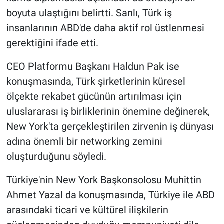
Nedir
boyuta ulaştığını belirtti. Sanlı, Türk iş
insanlarının ABD'de daha aktif rol üstlenmesi
Popüler
gerektiğini ifade etti.
Programlar
CEO Platformu Başkanı Haldun Pak ise
Sağlık
konuşmasında, Türk şirketlerinin küresel
ölçekte rekabet gücünün artırılması için
Spor
uluslararası iş birliklerinin önemine değinerek,
New York'ta gerçekleştirilen zirvenin iş dünyası
Teknoloji
adına önemli bir networking zemini
oluşturduğunu söyledi.
Türkiye'nin Geleceği
Türkiye'nin New York Başkonsolosu Muhittin
Türkiye'nin Gündemi
Ahmet Yazal da konuşmasında, Türkiye ile ABD
Yerel Gündem
arasındaki ticari ve kültürel ilişkilerin