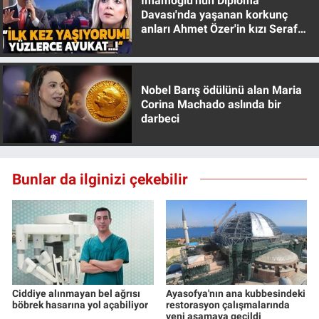
İmamoğlu'nun Diploma
Davası'nda yaşanan korkunç
anları Ahmet Özer'in kızı Seraf
Özer anlattı!
Nobel Barış ödülünü alan Maria
Corina Machado aslında bir
darbeci
Bunlar da ilginizi çekebilir
Ciddiye alınmayan bel ağrısı
Ayasofya'nın ana kubbesindeki
böbrek hasarına yol açabiliyor
restorasyon çalışmalarında
yeni aşamaya geçildi