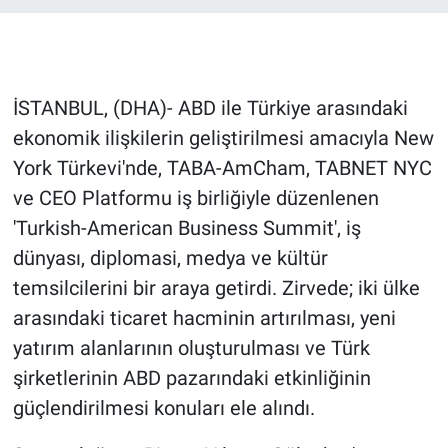
Ege'den Esintiler
İletişim
Eğitim
İSTANBUL, (DHA)- ABD ile Türkiye arasındaki
ekonomik ilişkilerin geliştirilmesi amacıyla New
Eğlence
York Türkevi'nde, TABA-AmCham, TABNET NYC
Ekonomi
ve CEO Platformu iş birliğiyle düzenlenen
'Turkish-American Business Summit', iş
Forum
dünyası, diplomasi, medya ve kültür
temsilcilerini bir araya getirdi. Zirvede; iki ülke
Gerçeğin İzinde
arasındaki ticaret hacminin artırılması, yeni
Gün Başlıyor
yatırım alanlarının oluşturulması ve Türk
şirketlerinin ABD pazarındaki etkinliğinin
Gün Bitiyor
güçlendirilmesi konuları ele alındı.
Gün Ortası