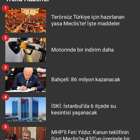
1
Terörsüz Türkiye için hazırlanan
yasa Meclis'te! İşte maddeler
2
Motorinde bir indirim daha
3
Bahçeli: 86 milyon kazanacak
4
İSKİ: İstanbul'da 6 ilçede su
kesintisi yaşanacak
5
MHP’li Feti Yıldız: Kanun teklifinin
Gazi Meclis'te 430’un üzerinde bir