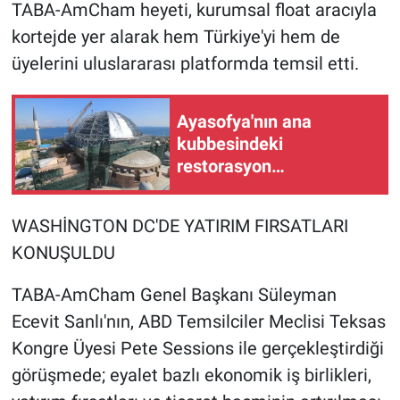
TABA-AmCham heyeti, kurumsal float aracıyla
kortejde yer alarak hem Türkiye'yi hem de
üyelerini uluslararası platformda temsil etti.
Ayasofya'nın ana
kubbesindeki
restorasyon
çalışmalarında yeni
aşamaya geçildi
WASHİNGTON DC'DE YATIRIM FIRSATLARI
KONUŞULDU
TABA-AmCham Genel Başkanı Süleyman
Ecevit Sanlı'nın, ABD Temsilciler Meclisi Teksas
Kongre Üyesi Pete Sessions ile gerçekleştirdiği
görüşmede; eyalet bazlı ekonomik iş birlikleri,