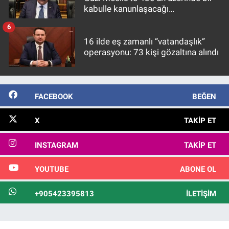
kabulle kanunlaşacağı
görülmektedir
6
16 ilde eş zamanlı “vatandaşlık”
operasyonu: 73 kişi gözaltına alındı
FACEBOOK
BEĞEN
X
TAKIP ET
INSTAGRAM
TAKIP ET
YOUTUBE
ABONE OL
+905423395813
İLETIŞIM