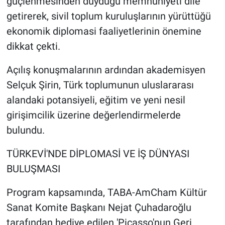
güçlenmesinden duyduğu memnuniyeti dile
Yerel Yaşam
getirerek, sivil toplum kuruluşlarının yürüttüğü
ekonomik diplomasi faaliyetlerinin önemine
Canlı Yayın
dikkat çekti.
Açılış konuşmalarının ardından akademisyen
Selçuk Şirin, Türk toplumunun uluslararası
alandaki potansiyeli, eğitim ve yeni nesil
girişimcilik üzerine değerlendirmelerde
bulundu.
TÜRKEVİ'NDE DİPLOMASİ VE İŞ DÜNYASI
BULUŞMASI
Program kapsamında, TABA-AmCham Kültür
Sanat Komite Başkanı Nejat Çuhadaroğlu
tarafından hediye edilen 'Picasso'nun Geri