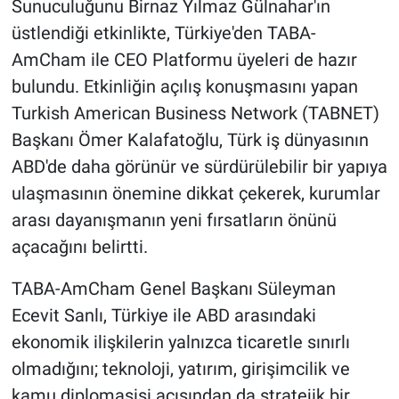
Sunuculuğunu Birnaz Yılmaz Gülnahar'ın
üstlendiği etkinlikte, Türkiye'den TABA-
Gündem Özel
AmCham ile CEO Platformu üyeleri de hazır
bulundu. Etkinliğin açılış konuşmasını yapan
Günün görüntüsü
Turkish American Business Network (TABNET)
Haber
Başkanı Ömer Kalafatoğlu, Türk iş dünyasının
ABD'de daha görünür ve sürdürülebilir bir yapıya
İlan
ulaşmasının önemine dikkat çekerek, kurumlar
arası dayanışmanın yeni fırsatların önünü
Kimdir
açacağını belirtti.
Koronavirüs
TABA-AmCham Genel Başkanı Süleyman
Ecevit Sanlı, Türkiye ile ABD arasındaki
Kültür Sanat
ekonomik ilişkilerin yalnızca ticaretle sınırlı
Ne demişti
olmadığını; teknoloji, yatırım, girişimcilik ve
kamu diplomasisi açısından da stratejik bir