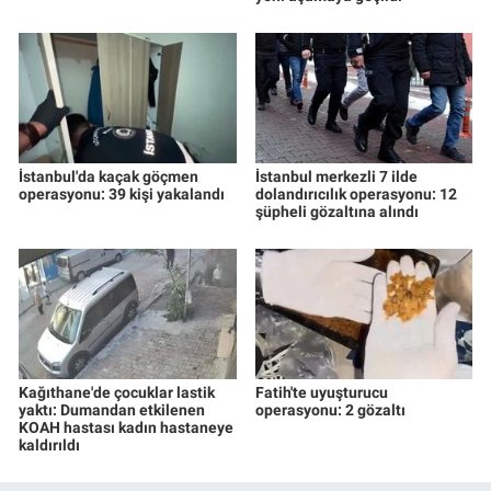
İstanbul'da kaçak göçmen
İstanbul merkezli 7 ilde
operasyonu: 39 kişi yakalandı
dolandırıcılık operasyonu: 12
şüpheli gözaltına alındı
Kağıthane'de çocuklar lastik
Fatih'te uyuşturucu
yaktı: Dumandan etkilenen
operasyonu: 2 gözaltı
KOAH hastası kadın hastaneye
kaldırıldı