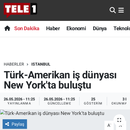
Anında Manşet
Son Dakika
Nöbetçi Eczaneler
Son Dakika
Haber
Ekonomi
Dünya
Teknolo
Başka Sohbetler
Haber
Hava Durumu
Belgesel
Ekonomi
Namaz Vakitleri
HABERLER
ISTANBUL
Bilim turu
Dünya
Trafik Durumu
Türk-Amerikan iş dünyası
Bilim ve Teknoloji Evreni
Teknoloji
Süper Lig Puan Durumu ve Fikstür
New York'ta buluştu
Doğa Konuşuyor
Sağlık
Tüm Manşetler
26.05.2026 - 11:25
26.05.2026 - 11:25
25
3 DK
YAYINLANMA
GÜNCELLEME
GÖSTERIM
OKUNMA S
Dünya
Spor
Son Dakika Haberleri
Paylaş
-
+
A
A
Ege Saati
Yayın Akışı
Haber Arşivi