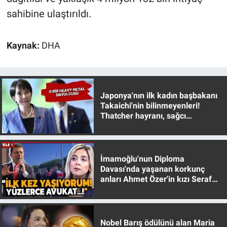
sahibine ulaştırıldı.
Kaynak:
DHA
Japonya'nın ilk kadın başbakanı
Takaichi'nin bilinmeyenleri!
Thatcher hayranı, sağcı
muhafazakar
İmamoğlu'nun Diploma
Davası'nda yaşanan korkunç
anları Ahmet Özer'in kızı Seraf
Özer anlattı!
Nobel Barış ödülünü alan Maria