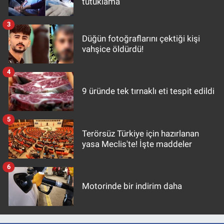
tutuklama
3
Düğün fotoğraflarını çektiği kişi
vahşice öldürdü!
4
9 üründe tek tırnaklı eti tespit edildi
5
Terörsüz Türkiye için hazırlanan
yasa Meclis'te! İşte maddeler
6
Motorinde bir indirim daha