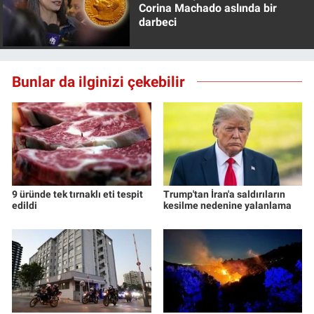
Corina Machado aslında bir
darbeci
Bunlar da ilginizi çekebilir
9 üründe tek tırnaklı eti tespit
Trump'tan İran'a saldırıların
edildi
kesilme nedenine yalanlama