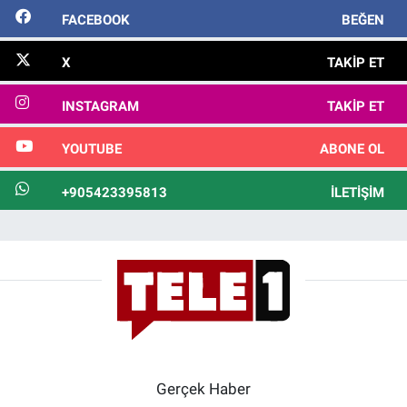
FACEBOOK
BEĞEN
X
TAKIP ET
INSTAGRAM
TAKIP ET
YOUTUBE
ABONE OL
+905423395813
İLETIŞIM
Gerçek Haber