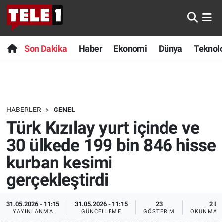
Anında Manşet
Son Dakika
Nöbetçi Eczaneler
Son Dakika
Haber
Ekonomi
Dünya
Teknolo
Başka Sohbetler
Haber
Hava Durumu
Belgesel
Ekonomi
Namaz Vakitleri
HABERLER
GENEL
Bilim turu
Dünya
Trafik Durumu
Türk Kızılay yurt içinde ve
Bilim ve Teknoloji Evreni
Teknoloji
Süper Lig Puan Durumu ve Fikstür
30 ülkede 199 bin 846 hisse
kurban kesimi
Doğa Konuşuyor
Sağlık
Tüm Manşetler
gerçekleştirdi
Dünya
Spor
Son Dakika Haberleri
31.05.2026 - 11:15
31.05.2026 - 11:15
23
2 DK
YAYINLANMA
GÜNCELLEME
GÖSTERIM
OKUNMA S
Ege Saati
Yayın Akışı
Haber Arşivi