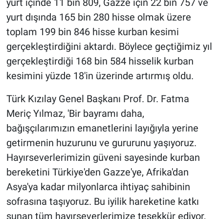
yurt içinde 11 bin 809, Gazze için 22 bin 757 ve
Nedir
yurt dışında 165 bin 280 hisse olmak üzere
Popüler
toplam 199 bin 846 hisse kurban kesimi
gerçekleştirdiğini aktardı. Böylece geçtiğimiz yıl
Programlar
gerçekleştirdiği 168 bin 584 hisselik kurban
kesimini yüzde 18'in üzerinde artırmış oldu.
Sağlık
Türk Kızılay Genel Başkanı Prof. Dr. Fatma
Spor
Meriç Yılmaz, 'Bir bayramı daha,
bağışçılarımızın emanetlerini layığıyla yerine
Teknoloji
getirmenin huzurunu ve gururunu yaşıyoruz.
Türkiye'nin Geleceği
Hayırseverlerimizin güveni sayesinde kurban
bereketini Türkiye'den Gazze'ye, Afrika'dan
Türkiye'nin Gündemi
Asya'ya kadar milyonlarca ihtiyaç sahibinin
sofrasına taşıyoruz. Bu iyilik hareketine katkı
Yerel Gündem
sunan tüm hayırseverlerimize teşekkür ediyor,