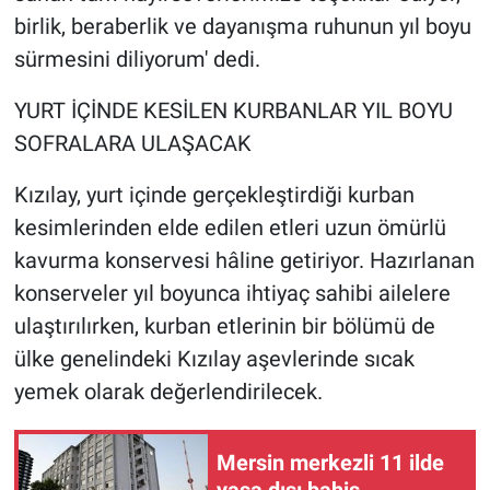
Yerel Yaşam
birlik, beraberlik ve dayanışma ruhunun yıl boyu
sürmesini diliyorum' dedi.
Canlı Yayın
YURT İÇİNDE KESİLEN KURBANLAR YIL BOYU
SOFRALARA ULAŞACAK
Kızılay, yurt içinde gerçekleştirdiği kurban
kesimlerinden elde edilen etleri uzun ömürlü
kavurma konservesi hâline getiriyor. Hazırlanan
konserveler yıl boyunca ihtiyaç sahibi ailelere
ulaştırılırken, kurban etlerinin bir bölümü de
ülke genelindeki Kızılay aşevlerinde sıcak
yemek olarak değerlendirilecek.
Mersin merkezli 11 ilde