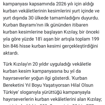
kampanyası kapsamında 2026 yılı için aldığı
kurban vekâletlerinin kesimlerini yurt içinde ve
Gündem Özel
yurt dışında 30 ülkede tamamladığını duyurdu.
Günün görüntüsü
Kurban Bayramı'nın ilk gününden itibaren
kurban kesimlerine başlayan Kızılay, bir önceki
Haber
yıla göre yüzde 18'i aşan bir artışla toplam 199
bin 846 hisse kurban kesimi gerçekleştirdiğini
İlan
aktardı.
Kimdir
Türk Kızılay'ın 20 yıldır uyguladığı vekâletle
kurban kesim kampanyasına bu yıl da
Koronavirüs
hayırseverler yoğun ilgi gösterdi. 'Kurban
Kültür Sanat
Bereketini Yıl Boyu Yaşatıyorsan Hilal Olsun
Türkiye' sloganıyla yürüttüğü kampanyayla
Ne demişti
hayırseverlerin kurban vekâletlerini alan Kızılay;