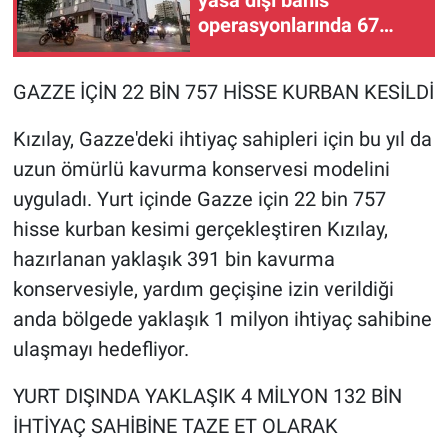
yasa dışı bahis
operasyonlarında 67
şüpheli gözaltına alındı
GAZZE İÇİN 22 BİN 757 HİSSE KURBAN KESİLDİ
Kızılay, Gazze'deki ihtiyaç sahipleri için bu yıl da
uzun ömürlü kavurma konservesi modelini
uyguladı. Yurt içinde Gazze için 22 bin 757
hisse kurban kesimi gerçekleştiren Kızılay,
hazırlanan yaklaşık 391 bin kavurma
konservesiyle, yardım geçişine izin verildiği
anda bölgede yaklaşık 1 milyon ihtiyaç sahibine
ulaşmayı hedefliyor.
YURT DIŞINDA YAKLAŞIK 4 MİLYON 132 BİN
İHTİYAÇ SAHİBİNE TAZE ET OLARAK