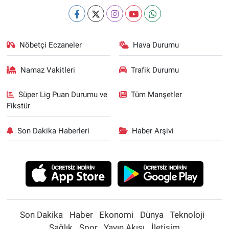
Nöbetçi Eczaneler
Hava Durumu
Namaz Vakitleri
Trafik Durumu
Süper Lig Puan Durumu ve
Tüm Manşetler
Fikstür
Son Dakika Haberleri
Haber Arşivi
Son Dakika
Haber
Ekonomi
Dünya
Teknoloji
Sağlık
Spor
Yayın Akışı
İletişim