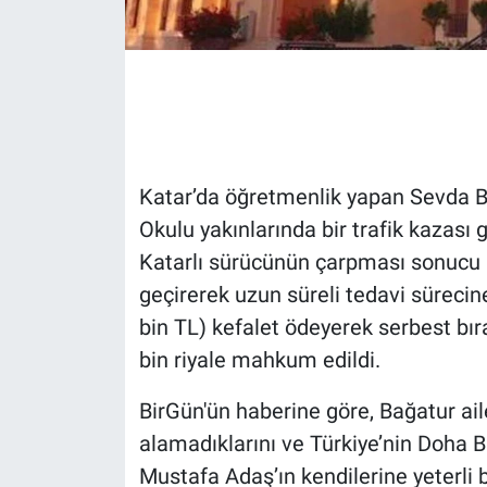
Gündem Özel
Günün görüntüsü
Haber
Katar’da öğretmenlik yapan Sevda Ba
İlan
Okulu yakınlarında bir trafik kazası 
Katarlı sürücünün çarpması sonucu 
Kimdir
geçirerek uzun süreli tedavi sürecine
bin TL) kefalet ödeyerek serbest bı
Koronavirüs
bin riyale mahkum edildi.
Kültür Sanat
BirGün'ün haberine göre, Bağatur aile
Ne demişti
alamadıklarını ve Türkiye’nin Doha B
Mustafa Adaş’ın kendilerine yeterli b