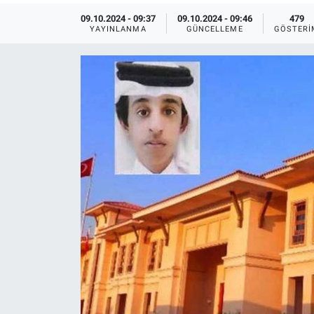
09.10.2024 - 09:37
09.10.2024 - 09:46
479
Ege'den Esintiler
İletişim
YAYINLANMA
GÜNCELLEME
GÖSTERI
Eğitim
Eğlence
Ekonomi
Forum
Gerçeğin İzinde
Gün Başlıyor
Gün Bitiyor
Gün Ortası