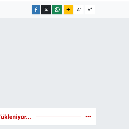
-
+
A
A
ükleniyor...