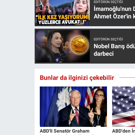
EDITÖRÜN SEÇTIĞI
İmamoğlu'nun D
Ahmet Özer'in k
EDITÖRÜN SEÇTIĞI
Nobel Barış öd
darbeci
Bunlar da ilginizi çekebilir
ABD'li Senatör Graham
ABD'den İr