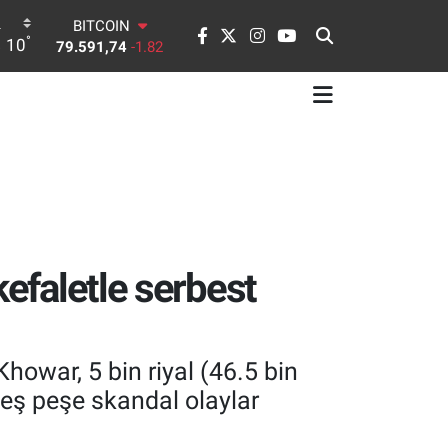
DOLAR
°
10
45,43620
0.02
EURO
53,38690
0.19
STERLİN
61,60380
0.18
G.ALTIN
6862,09000
0.19
BİST100
14.598,00
0
BITCOIN
79.591,74
-1.82
kefaletle serbest
owar, 5 bin riyal (46.5 bin
peş peşe skandal olaylar