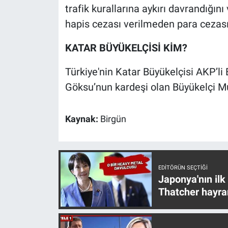
trafik kurallarına aykırı davrandığını
Yerel Yaşam
hapis cezası verilmeden para cezasıy
Canlı Yayın
KATAR BÜYÜKELÇİSİ KİM?
Türkiye'nin Katar Büyükelçisi AKP’l
Göksu’nun kardeşi olan Büyükelçi M
Kaynak:
Birgün
EDITÖRÜN SEÇTIĞI
Japonya'nın ilk
Thatcher hayra