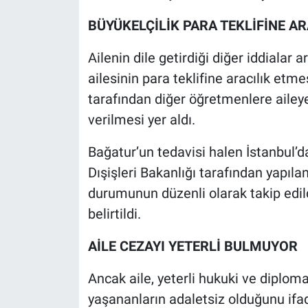
Nedir
BÜYÜKELÇİLİK PARA TEKLİFİNE AR
Popüler
Ailenin dile getirdiği diğer iddialar
Programlar
ailesinin para teklifine aracılık etm
tarafından diğer öğretmenlere aile
Sağlık
verilmesi yer aldı.
Spor
Bağatur’un tedavisi halen İstanbul’
Dışişleri Bakanlığı tarafından yapıl
Teknoloji
durumunun düzenli olarak takip edild
belirtildi.
Türkiye'nin Geleceği
AİLE CEZAYI YETERLİ BULMUYOR
Türkiye'nin Gündemi
Ancak aile, yeterli hukuki ve diplom
Yerel Gündem
yaşananların adaletsiz olduğunu ifa