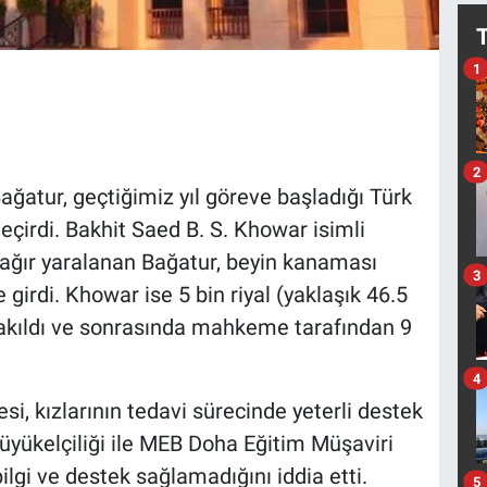
1
2
ğatur, geçtiğimiz yıl göreve başladığı Türk
geçirdi. Bakhit Saed B. S. Khowar isimli
ağır yaralanan Bağatur, beyin kanaması
3
 girdi. Khowar ise 5 bin riyal (yaklaşık 46.5
rakıldı ve sonrasında mahkeme tarafından 9
4
si, kızlarının tedavi sürecinde yeterli destek
üyükelçiliği ile MEB Doha Eğitim Müşaviri
ilgi ve destek sağlamadığını iddia etti.
5