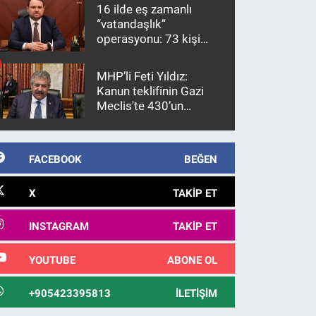
16 ilde eş zamanlı
“vatandaşlık”
operasyonu: 73 kişi
gözaltına alındı
MHP’li Feti Yıldız:
Kanun teklifinin Gazi
Meclis'te 430’un
üzerinde bir kabulle
kanunlaşacağı
görülmektedir
FACEBOOK
BEĞEN
X
TAKIP ET
INSTAGRAM
TAKIP ET
YOUTUBE
ABONE OL
+905423395813
İLETIŞIM