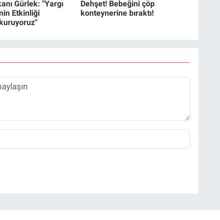
anı Gürlek: "Yargı
Dehşet! Bebeğini çöp
in Etkinliği
konteynerine bıraktı!
 kuruyoruz"