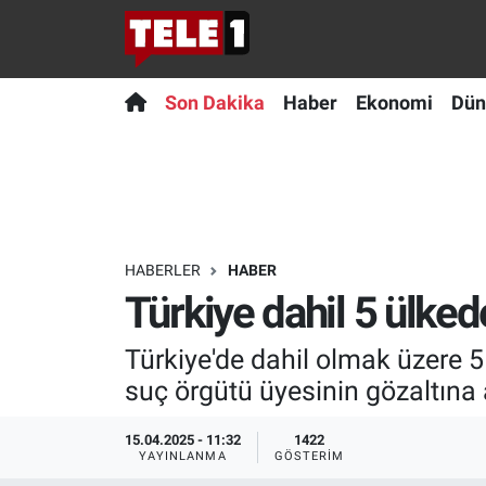
Anında Manşet
Son Dakika
Nöbetçi Eczaneler
Son Dakika
Haber
Ekonomi
Dün
Başka Sohbetler
Haber
Hava Durumu
Belgesel
Ekonomi
Namaz Vakitleri
Bilim turu
Dünya
Trafik Durumu
HABERLER
HABER
Türkiye dahil 5 ülke
Bilim ve Teknoloji Evreni
Teknoloji
Süper Lig Puan Durumu ve Fikstür
Türkiye'de dahil olmak üzere 5
Doğa Konuşuyor
Sağlık
Tüm Manşetler
suç örgütü üyesinin gözaltına 
Dünya
Spor
Son Dakika Haberleri
15.04.2025 - 11:32
1422
YAYINLANMA
GÖSTERIM
Ege Saati
Yayın Akışı
Haber Arşivi