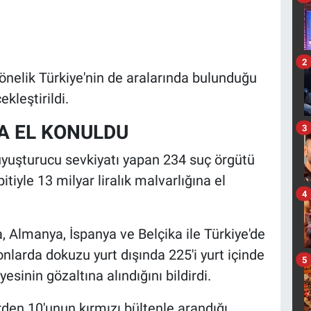
2
yönelik Türkiye'nin de aralarında bulunduğu
kleştirildi.
RA EL KONULDU
3
uyuşturucu sevkiyatı yapan 234 suç örgütü
tiyle 13 milyar liralık malvarlığına el
4
da, Almanya, İspanya ve Belçika ile Türkiye'de
nlarda dokuzu yurt dışında 225'i yurt içinde
5
sinin gözaltına alındığını bildirdi.
rden 10'unun kırmızı bültenle arandığı