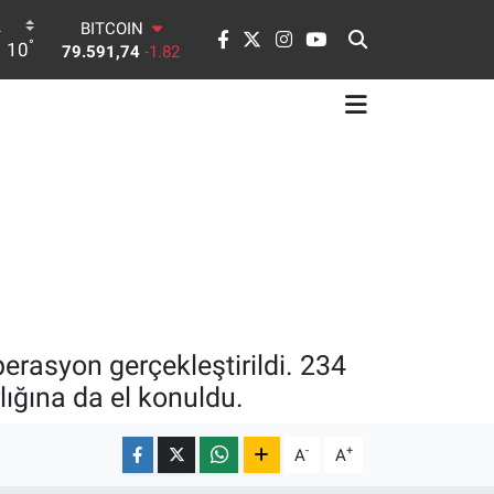
BITCOIN
°
10
79.591,74
-1.82
DOLAR
45,43620
0.02
EURO
53,38690
0.19
STERLİN
61,60380
0.18
G.ALTIN
6862,09000
0.19
BİST100
14.598,00
0
ı
erasyon gerçekleştirildi. 234
lığına da el konuldu.
-
+
A
A