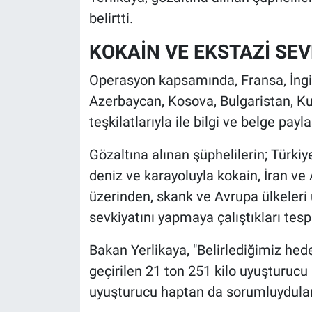
Nedir
belirtti.
Popüler
KOKAİN VE EKSTAZİ SE
Programlar
Operasyon kapsamında, Fransa, İngilt
Azerbaycan, Kosova, Bulgaristan, Ku
Sağlık
teşkilatlarıyla ile bilgi ve belge payl
Spor
Gözaltına alınan şüphelilerin; Türki
deniz ve karayoluyla kokain, İran ve 
Teknoloji
üzerinden, skank ve Avrupa ülkeleri
sevkiyatını yapmaya çalıştıkları tespi
Türkiye'nin Geleceği
Bakan Yerlikaya, "Belirlediğimiz hede
Türkiye'nin Gündemi
geçirilen 21 ton 251 kilo uyuşturucu
Yerel Gündem
uyuşturucu haptan da sorumluydular.