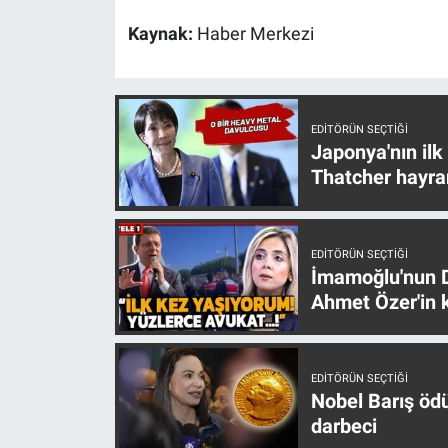
Yerel Yaşam
Kaynak:
Haber Merkezi
Canlı Yayın
EDITÖRÜN SEÇTIĞI
Japonya'nın ilk
Thatcher hayra
EDITÖRÜN SEÇTIĞI
İmamoğlu'nun D
Ahmet Özer'in k
EDITÖRÜN SEÇTIĞI
Nobel Barış öd
darbeci