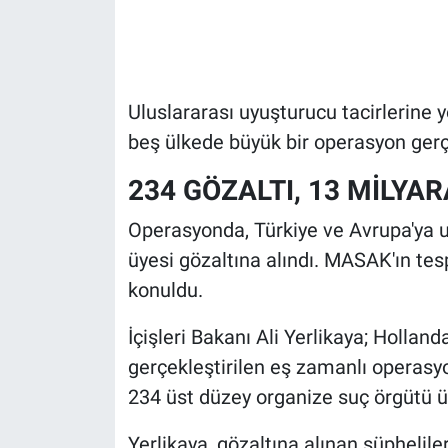
Gündem Özel
Günün görüntüsü
Uluslararası uyuşturucu tacirlerine 
beş ülkede büyük bir operasyon gerçe
Haber
234 GÖZALTI, 13 MİLYA
İlan
Operasyonda, Türkiye ve Avrupa'ya 
Kimdir
üyesi gözaltına alındı. MASAK'ın tespi
konuldu.
Koronavirüs
İçişleri Bakanı Ali Yerlikaya; Hollan
Kültür Sanat
gerçekleştirilen eş zamanlı operasyo
234 üst düzey organize suç örgütü üye
Ne demişti
Yerlikaya, gözaltına alınan şüphelile