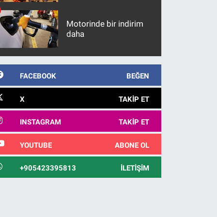
maddeler
Motorinde bir indirim
daha
FACEBOOK
BEĞEN
X
TAKIP ET
INSTAGRAM
TAKIP ET
YOUTUBE
ABONE OL
+905423395813
İLETIŞIM