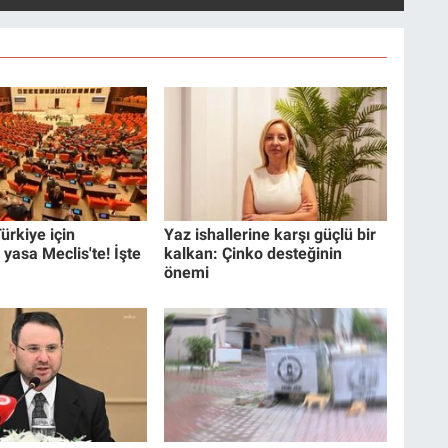
ürkiye için
Yaz ishallerine karşı güçlü bir
 yasa Meclis'te! İşte
kalkan: Çinko desteğinin
önemi