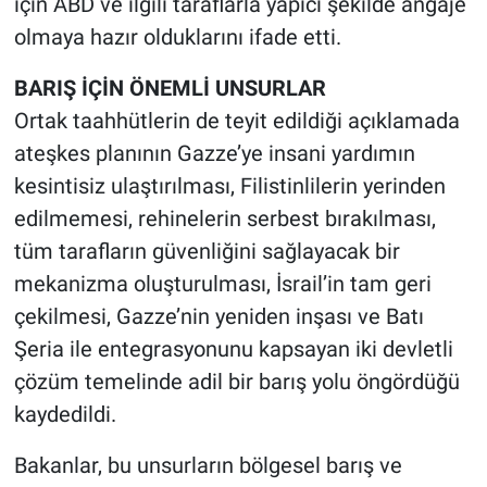
için ABD ve ilgili taraflarla yapıcı şekilde angaje
Nedir
olmaya hazır olduklarını ifade etti.
Popüler
BARIŞ İÇİN ÖNEMLİ UNSURLAR
Ortak taahhütlerin de teyit edildiği açıklamada
Programlar
ateşkes planının Gazze’ye insani yardımın
Sağlık
kesintisiz ulaştırılması, Filistinlilerin yerinden
edilmemesi, rehinelerin serbest bırakılması,
Spor
tüm tarafların güvenliğini sağlayacak bir
mekanizma oluşturulması, İsrail’in tam geri
Teknoloji
çekilmesi, Gazze’nin yeniden inşası ve Batı
Türkiye'nin Geleceği
Şeria ile entegrasyonunu kapsayan iki devletli
çözüm temelinde adil bir barış yolu öngördüğü
Türkiye'nin Gündemi
kaydedildi.
Yerel Gündem
Bakanlar, bu unsurların bölgesel barış ve