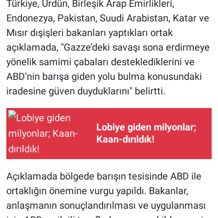
Türkiye, Ürdün, Birleşik Arap Emirlikleri,
Endonezya, Pakistan, Suudi Arabistan, Katar ve
Gündem Özel
Mısır dışişleri bakanları yaptıkları ortak
açıklamada, "Gazze’deki savaşı sona erdirmeye
Günün görüntüsü
yönelik samimi çabaları desteklediklerini ve
Haber
ABD’nin barışa giden yolu bulma konusundaki
iradesine güven duyduklarını" belirtti.
İlan
Kimdir
Lobiye giden milyonlar;
Kaan-dırıldık!
Koronavirüs
Kültür Sanat
Açıklamada bölgede barışın tesisinde ABD ile
ortaklığın önemine vurgu yapıldı. Bakanlar,
Ne demişti
anlaşmanın sonuçlandırılması ve uygulanması