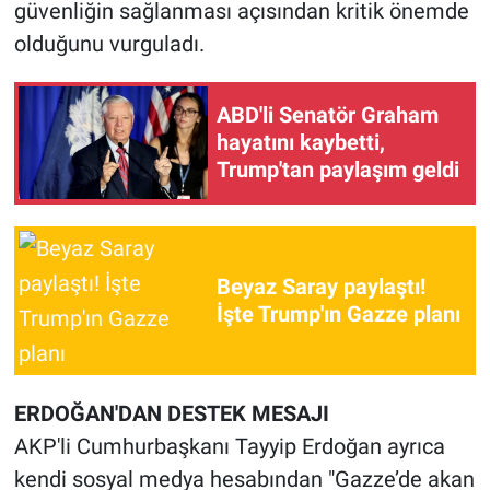
güvenliğin sağlanması açısından kritik önemde
Yerel Yaşam
olduğunu vurguladı.
Canlı Yayın
ABD'li Senatör Graham
hayatını kaybetti,
Trump'tan paylaşım geldi
Beyaz Saray paylaştı!
İşte Trump'ın Gazze planı
ERDOĞAN'DAN DESTEK MESAJI
AKP'li Cumhurbaşkanı Tayyip Erdoğan ayrıca
kendi sosyal medya hesabından "Gazze’de akan