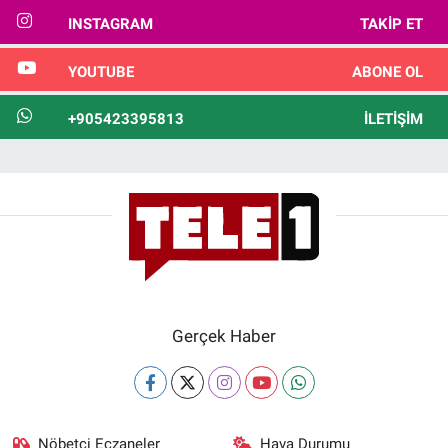
INSTAGRAM
TAKIP ET
YOUTUBE
ABONE OL
+905423395813
İLETIŞIM
Gerçek Haber
Nöbetçi Eczaneler
Hava Durumu