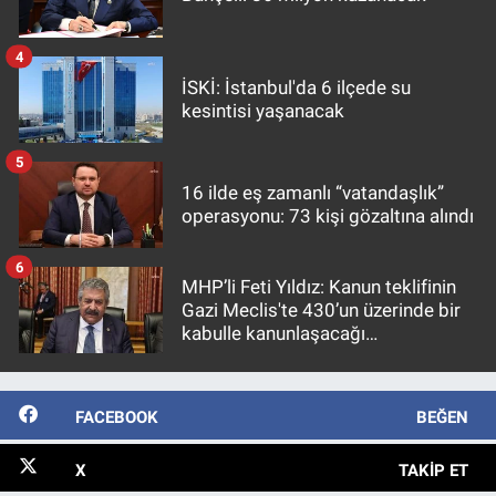
4
İSKİ: İstanbul'da 6 ilçede su
kesintisi yaşanacak
5
16 ilde eş zamanlı “vatandaşlık”
operasyonu: 73 kişi gözaltına alındı
6
MHP’li Feti Yıldız: Kanun teklifinin
Gazi Meclis'te 430’un üzerinde bir
kabulle kanunlaşacağı
görülmektedir
FACEBOOK
BEĞEN
X
TAKIP ET