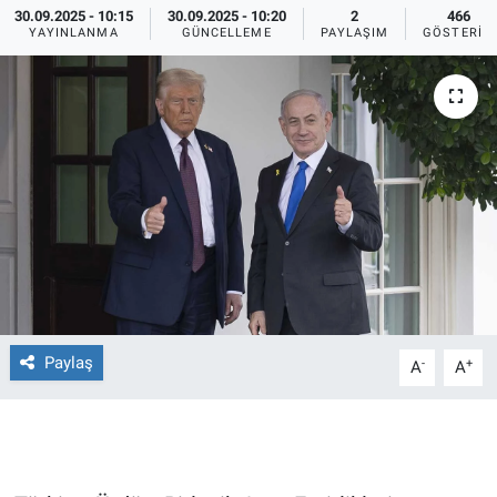
30.09.2025 - 10:15
30.09.2025 - 10:20
2
466
YAYINLANMA
GÜNCELLEME
PAYLAŞIM
GÖSTERIM
Ege'den Esintiler
İletişim
Eğitim
Eğlence
Ekonomi
Forum
Gerçeğin İzinde
Paylaş
-
+
A
A
Gün Başlıyor
Gün Bitiyor
Gün Ortası