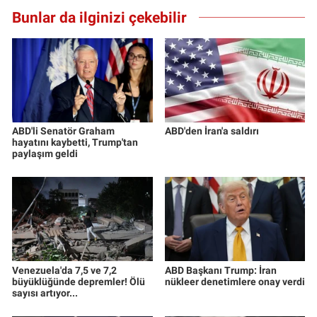
Bunlar da ilginizi çekebilir
ABD'li Senatör Graham
ABD'den İran'a saldırı
hayatını kaybetti, Trump'tan
paylaşım geldi
Venezuela'da 7,5 ve 7,2
ABD Başkanı Trump: İran
büyüklüğünde depremler! Ölü
nükleer denetimlere onay verdi
sayısı artıyor...