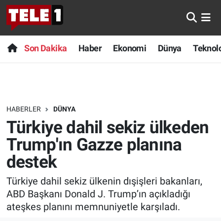
Anında Manşet
Son Dakika
Nöbetçi Eczaneler
Son Dakika
Haber
Ekonomi
Dünya
Teknolo
Başka Sohbetler
Haber
Hava Durumu
Belgesel
Ekonomi
Namaz Vakitleri
HABERLER
DÜNYA
Bilim turu
Dünya
Trafik Durumu
Türkiye dahil sekiz ülkeden
Bilim ve Teknoloji Evreni
Teknoloji
Süper Lig Puan Durumu ve Fikstür
Trump'ın Gazze planına
destek
Doğa Konuşuyor
Sağlık
Tüm Manşetler
Türkiye dahil sekiz ülkenin dışişleri bakanları,
Dünya
Spor
Son Dakika Haberleri
ABD Başkanı Donald J. Trump’ın açıkladığı
ateşkes planını memnuniyetle karşıladı.
Ege Saati
Yayın Akışı
Haber Arşivi