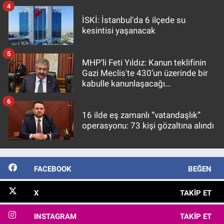
4
İSKİ: İstanbul'da 6 ilçede su
kesintisi yaşanacak
5
MHP’li Feti Yıldız: Kanun teklifinin
Gazi Meclis'te 430’un üzerinde bir
kabulle kanunlaşacağı
görülmektedir
6
16 ilde eş zamanlı “vatandaşlık”
operasyonu: 73 kişi gözaltına alındı
FACEBOOK
BEĞEN
X
TAKIP ET
INSTAGRAM
TAKIP ET