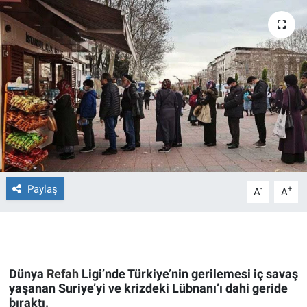
Ege'den Esintiler
İletişim
Eğitim
Eğlence
Ekonomi
Forum
Paylaş
-
+
A
A
Gerçeğin İzinde
Gün Başlıyor
Gün Bitiyor
Dünya
Refah
Ligi’nde Türkiye’nin gerilemesi iç savaş
yaşanan Suriye’yi ve krizdeki Lübnanı’ı dahi geride
bıraktı.
Gün Ortası