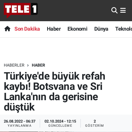
Anında Manşet
Son Dakika
Nöbetçi Eczaneler
Son Dakika
Haber
Ekonomi
Dünya
Teknolo
Başka Sohbetler
Haber
Hava Durumu
Belgesel
Ekonomi
Namaz Vakitleri
HABERLER
HABER
Bilim turu
Dünya
Trafik Durumu
Türkiye'de büyük refah
Bilim ve Teknoloji Evreni
Teknoloji
Süper Lig Puan Durumu ve Fikstür
kaybı! Botsvana ve Sri
Lanka'nın da gerisine
Doğa Konuşuyor
Sağlık
Tüm Manşetler
düştük
Dünya
Spor
Son Dakika Haberleri
26.08.2022 - 06:37
02.10.2024 - 12:15
2
YAYINLANMA
GÜNCELLEME
GÖSTERIM
Ege Saati
Yayın Akışı
Haber Arşivi