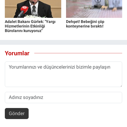
Adalet Bakanı Gürlek: "Yargı
Dehşet! Bebeğini çöp
Hizmetlerinin Etkinliği
konteynerine bıraktı!
Bürolarını kuruyoruz"
Yorumlar
Gönder