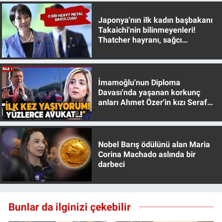
Japonya'nın ilk kadın başbakanı
Takaichi'nin bilinmeyenleri!
Thatcher hayranı, sağcı
muhafazakar
İmamoğlu'nun Diploma
Davası'nda yaşanan korkunç
anları Ahmet Özer'in kızı Seraf
Özer anlattı!
Nobel Barış ödülünü alan Maria
Corina Machado aslında bir
darbeci
Bunlar da ilginizi çekebilir