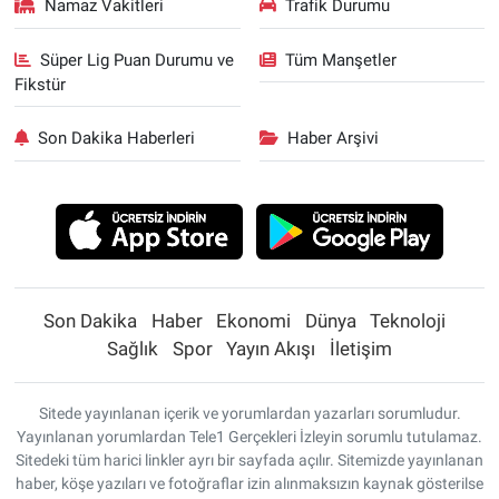
Namaz Vakitleri
Trafik Durumu
Süper Lig Puan Durumu ve
Tüm Manşetler
Fikstür
Son Dakika Haberleri
Haber Arşivi
Son Dakika
Haber
Ekonomi
Dünya
Teknoloji
Sağlık
Spor
Yayın Akışı
İletişim
Sitede yayınlanan içerik ve yorumlardan yazarları sorumludur.
Yayınlanan yorumlardan Tele1 Gerçekleri İzleyin sorumlu tutulamaz.
Sitedeki tüm harici linkler ayrı bir sayfada açılır. Sitemizde yayınlanan
haber, köşe yazıları ve fotoğraflar izin alınmaksızın kaynak gösterilse