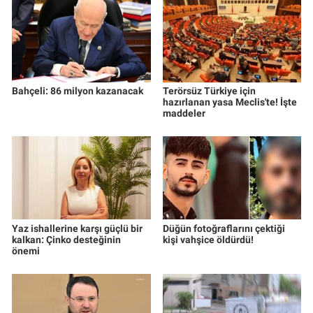
Bahçeli: 86 milyon kazanacak
Terörsüz Türkiye için
hazırlanan yasa Meclis'te! İşte
maddeler
Yaz ishallerine karşı güçlü bir
Düğün fotoğraflarını çektiği
kalkan: Çinko desteğinin
kişi vahşice öldürdü!
önemi