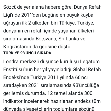
Sözcü'de yer alana habere göre; Dünya Refah
Gündem Özel
Ligi'nde 2011'den bugüne en büyük kayba
uğrayan ilk 2 ülkeden biri Türkiye. Türkiye,
Günün görüntüsü
dünyanın en refah içinde yaşanan ülkeleri
Haber
sıralamasında Botsvana, Sri Lanka ve
Kırgızistan'ın da gerisine düştü.
İlan
TÜRKİYE 93'ÜNCÜ SIRADA
Londra merkezli düşünce kuruluşu Legatum
Kimdir
Enstitüsü'nün her yıl yayınladığı Global Refah
Koronavirüs
Endeksi'nde Türkiye 2011 yılında 66'ncı
sıradayken 2021 sıralamasında 93'üncülüğe
Kültür Sanat
gerilemiş durumda. 12 temel alanda 300
Ne demişti
indikatör incelenerek hazırlanan endeks tüm
dünyada siyasetçilerin toplumlara sözünü