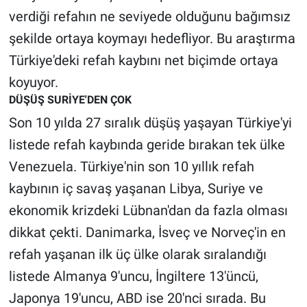
Nedir
verdiği refahın ne seviyede olduğunu bağımsız
şekilde ortaya koymayı hedefliyor. Bu araştırma
Popüler
Türkiye'deki refah kaybını net biçimde ortaya
Programlar
koyuyor.
DÜŞÜŞ SURİYE'DEN ÇOK
Sağlık
Son 10 yılda 27 sıralık düşüş yaşayan Türkiye'yi
listede refah kaybında geride bırakan tek ülke
Spor
Venezuela. Türkiye'nin son 10 yıllık refah
Teknoloji
kaybının iç savaş yaşanan Libya, Suriye ve
ekonomik krizdeki Lübnan'dan da fazla olması
Türkiye'nin Geleceği
dikkat çekti. Danimarka, İsveç ve Norveç'in en
Türkiye'nin Gündemi
refah yaşanan ilk üç ülke olarak sıralandığı
listede Almanya 9'uncu, İngiltere 13'üncü,
Yerel Gündem
Japonya 19'uncu, ABD ise 20'nci sırada. Bu