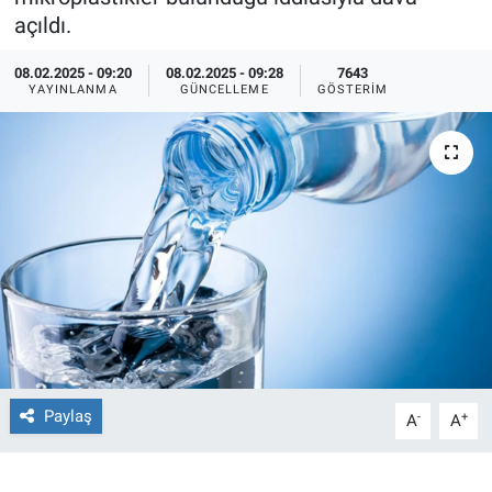
açıldı.
Ege'den Esintiler
İletişim
08.02.2025 - 09:20
08.02.2025 - 09:28
7643
YAYINLANMA
GÜNCELLEME
GÖSTERIM
Eğitim
Eğlence
Ekonomi
Forum
Gerçeğin İzinde
Gün Başlıyor
Paylaş
-
+
A
A
Gün Bitiyor
Gün Ortası