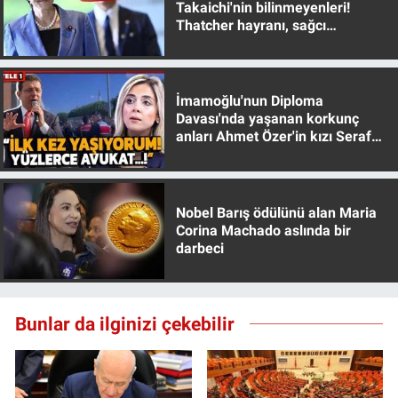
Takaichi'nin bilinmeyenleri!
Thatcher hayranı, sağcı
muhafazakar
İmamoğlu'nun Diploma
Davası'nda yaşanan korkunç
anları Ahmet Özer'in kızı Seraf
Özer anlattı!
Nobel Barış ödülünü alan Maria
Corina Machado aslında bir
darbeci
Bunlar da ilginizi çekebilir