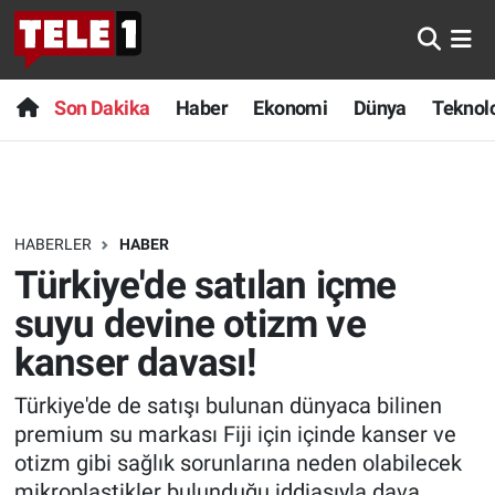
Anında Manşet
Son Dakika
Nöbetçi Eczaneler
Son Dakika
Haber
Ekonomi
Dünya
Teknolo
Başka Sohbetler
Haber
Hava Durumu
Belgesel
Ekonomi
Namaz Vakitleri
HABERLER
HABER
Bilim turu
Dünya
Trafik Durumu
Türkiye'de satılan içme
Bilim ve Teknoloji Evreni
Teknoloji
Süper Lig Puan Durumu ve Fikstür
suyu devine otizm ve
kanser davası!
Doğa Konuşuyor
Sağlık
Tüm Manşetler
Türkiye'de de satışı bulunan dünyaca bilinen
Dünya
Spor
Son Dakika Haberleri
premium su markası Fiji için içinde kanser ve
otizm gibi sağlık sorunlarına neden olabilecek
Ege Saati
Yayın Akışı
Haber Arşivi
mikroplastikler bulunduğu iddiasıyla dava