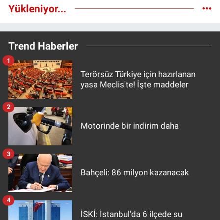
Yükleniyor...
Trend Haberler
1
Terörsüz Türkiye için hazırlanan
yasa Meclis'te! İşte maddeler
2
Motorinde bir indirim daha
3
Bahçeli: 86 milyon kazanacak
4
İSKİ: İstanbul'da 6 ilçede su