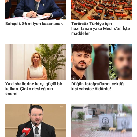
Bahçeli: 86 milyon kazanacak
Terörsüz Türkiye için
hazırlanan yasa Meclis'te! İşte
maddeler
Yaz ishallerine karşı güçlü bir
Düğün fotoğraflarını çektiği
kalkan: Çinko desteğinin
kişi vahşice öldürdü!
önemi