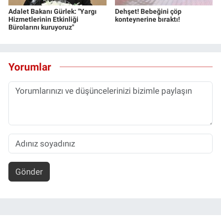
Adalet Bakanı Gürlek: "Yargı
Dehşet! Bebeğini çöp
Hizmetlerinin Etkinliği
konteynerine bıraktı!
Bürolarını kuruyoruz"
Yorumlar
Gönder