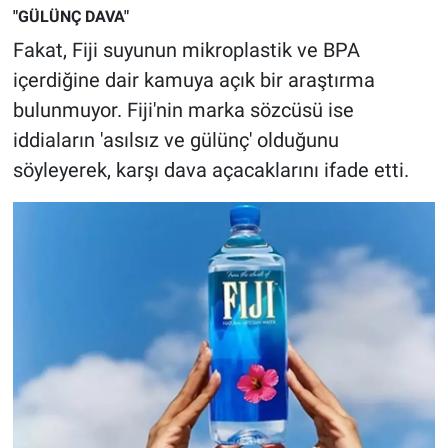
Nedir
"GÜLÜNÇ DAVA"
Fakat, Fiji suyunun mikroplastik ve BPA
Popüler
içerdiğine dair kamuya açık bir araştırma
bulunmuyor. Fiji'nin marka sözcüsü ise
Programlar
iddiaların 'asılsız ve gülünç' olduğunu
Sağlık
söyleyerek, karşı dava açacaklarını ifade etti.
Spor
Teknoloji
Türkiye'nin Geleceği
Türkiye'nin Gündemi
Yerel Gündem