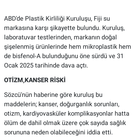
Gündem Özel
ABD'de Plastik Kirliliği Kuruluşu, Fiji su
markasına karşı şikayette bulundu. Kuruluş,
Günün görüntüsü
laboratuvar testlerinden, markanın doğal
şişelenmiş ürünlerinde hem mikroplastik hem
Haber
de bisfenol-A bulunduğunu öne sürdü ve 31
İlan
Ocak 2025 tarihinde dava açtı.
Kimdir
OTİZM,KANSER RİSKİ
Sözcü'nün haberine göre kuruluş bu
Koronavirüs
maddelerin; kanser, doğurganlık sorunları,
Kültür Sanat
otizm, kardiyovasküler komplikasyonlar hatta
ölüm de dahil olmak üzere çok sayıda sağlık
Ne demişti
sorununa neden olabileceğini iddia etti.