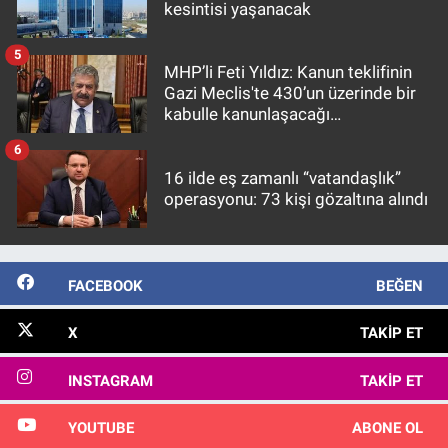
kesintisi yaşanacak
5
MHP’li Feti Yıldız: Kanun teklifinin
Gazi Meclis'te 430’un üzerinde bir
kabulle kanunlaşacağı
görülmektedir
6
16 ilde eş zamanlı “vatandaşlık”
operasyonu: 73 kişi gözaltına alındı
FACEBOOK
BEĞEN
X
TAKIP ET
INSTAGRAM
TAKIP ET
YOUTUBE
ABONE OL