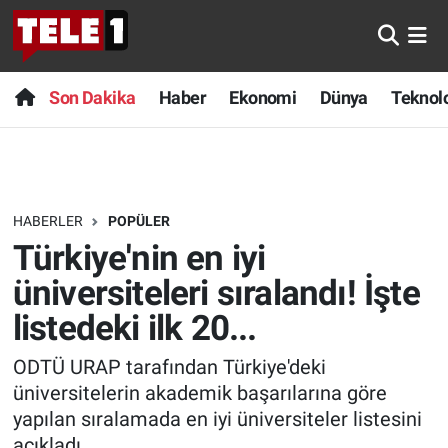
Anında Manşet
Son Dakika
Nöbetçi Eczaneler
Son Dakika
Haber
Ekonomi
Dünya
Teknolo
Başka Sohbetler
Haber
Hava Durumu
Belgesel
Ekonomi
Namaz Vakitleri
HABERLER
POPÜLER
Bilim turu
Dünya
Trafik Durumu
Türkiye'nin en iyi
Bilim ve Teknoloji Evreni
Teknoloji
Süper Lig Puan Durumu ve Fikstür
üniversiteleri sıralandı! İşte
listedeki ilk 20...
Doğa Konuşuyor
Sağlık
Tüm Manşetler
ODTÜ URAP tarafından Türkiye'deki
Dünya
Spor
Son Dakika Haberleri
üniversitelerin akademik başarılarına göre
yapılan sıralamada en iyi üniversiteler listesini
Ege Saati
Yayın Akışı
Haber Arşivi
açıkladı.