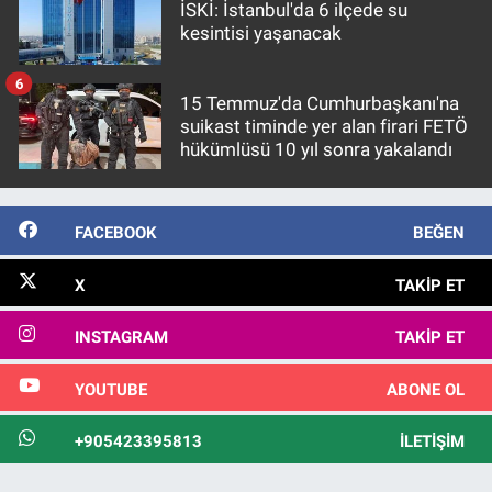
İSKİ: İstanbul'da 6 ilçede su
kesintisi yaşanacak
6
15 Temmuz'da Cumhurbaşkanı'na
suikast timinde yer alan firari FETÖ
hükümlüsü 10 yıl sonra yakalandı
FACEBOOK
BEĞEN
X
TAKIP ET
INSTAGRAM
TAKIP ET
YOUTUBE
ABONE OL
+905423395813
İLETIŞIM