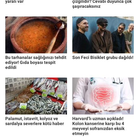
yaralı var
çizgilidir? Cevabı duyunca çok
şaşıracaksınız
Bu tarhanalar sağlığınızı tehdit
Son Feci Bisiklet grubu dağıldı!
ediyor! Gıda boyası tespit
edildi
Palamut, istavrit, kolyoz ve
Harvard’lı uzman açıkladı!
sardalya severlere kötü haber
Kolon kanserine karşı bu 4
meyveyi sofranızdan eksik
etmeyin