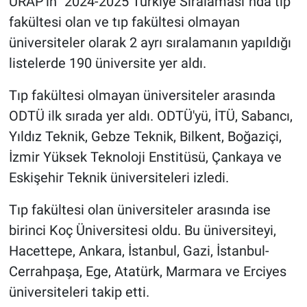
URAP'ın "2024-2025 Türkiye Sıralaması"nda tıp
Yerel Yaşam
fakültesi olan ve tıp fakültesi olmayan
üniversiteler olarak 2 ayrı sıralamanın yapıldığı
Canlı Yayın
listelerde 190 üniversite yer aldı.
Tıp fakültesi olmayan üniversiteler arasında
ODTÜ ilk sırada yer aldı. ODTÜ'yü, İTÜ, Sabancı,
Yıldız Teknik, Gebze Teknik, Bilkent, Boğaziçi,
İzmir Yüksek Teknoloji Enstitüsü, Çankaya ve
Eskişehir Teknik üniversiteleri izledi.
Tıp fakültesi olan üniversiteler arasında ise
birinci Koç Üniversitesi oldu. Bu üniversiteyi,
Hacettepe, Ankara, İstanbul, Gazi, İstanbul-
Cerrahpaşa, Ege, Atatürk, Marmara ve Erciyes
üniversiteleri takip etti.