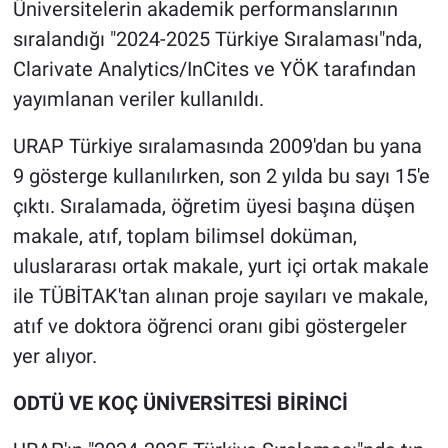
Nedir
Üniversitelerin akademik performanslarının
sıralandığı "2024-2025 Türkiye Sıralaması"nda,
Popüler
Clarivate Analytics/InCites ve YÖK tarafından
yayımlanan veriler kullanıldı.
Programlar
URAP Türkiye sıralamasında 2009'dan bu yana
Sağlık
9 gösterge kullanılırken, son 2 yılda bu sayı 15'e
çıktı. Sıralamada, öğretim üyesi başına düşen
Spor
makale, atıf, toplam bilimsel doküman,
Teknoloji
uluslararası ortak makale, yurt içi ortak makale
ile TÜBİTAK'tan alınan proje sayıları ve makale,
Türkiye'nin Geleceği
atıf ve doktora öğrenci oranı gibi göstergeler
yer alıyor.
Türkiye'nin Gündemi
ODTÜ VE KOÇ ÜNİVERSİTESİ BİRİNCİ
Yerel Gündem