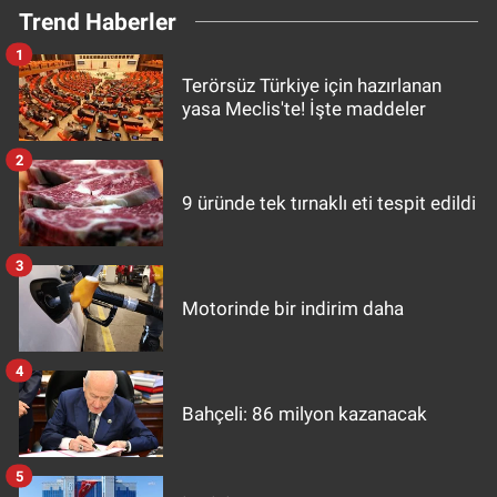
Trend Haberler
1
Terörsüz Türkiye için hazırlanan
yasa Meclis'te! İşte maddeler
2
9 üründe tek tırnaklı eti tespit edildi
3
Motorinde bir indirim daha
4
Bahçeli: 86 milyon kazanacak
5